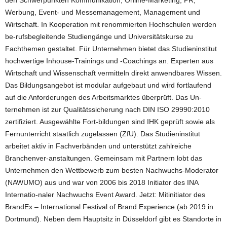
den Schwerpunkten Kommunikation, Online-Marketing, PR,
Werbung, Event- und Messemanagement, Management und
Wirtschaft. In Kooperation mit renommierten Hochschulen werden
be-rufsbegleitende Studiengänge und Universitätskurse zu
Fachthemen gestaltet. Für Unternehmen bietet das Studieninstitut
hochwertige Inhouse-Trainings und -Coachings an. Experten aus
Wirtschaft und Wissenschaft vermitteln direkt anwendbares Wissen.
Das Bildungsangebot ist modular aufgebaut und wird fortlaufend
auf die Anforderungen des Arbeitsmarktes überprüft. Das Un-
ternehmen ist zur Qualitätssicherung nach DIN ISO 29990:2010
zertifiziert. Ausgewählte Fort-bildungen sind IHK geprüft sowie als
Fernunterricht staatlich zugelassen (ZfU). Das Studieninstitut
arbeitet aktiv in Fachverbänden und unterstützt zahlreiche
Branchenver-anstaltungen. Gemeinsam mit Partnern lobt das
Unternehmen den Wettbewerb zum besten Nachwuchs-Moderator
(NAWUMO) aus und war von 2006 bis 2018 Initiator des INA
Internatio-naler Nachwuchs Event Award. Jetzt: Mitinitiator des
BrandEx – International Festival of Brand Experience (ab 2019 in
Dortmund). Neben dem Hauptsitz in Düsseldorf gibt es Standorte in