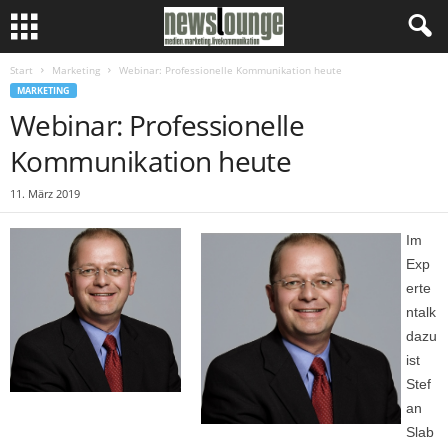
Start
Marketing
Webinar: Professionelle Kommunikation heute
MARKETING
Webinar: Professionelle
Kommunikation heute
11. März 2019
Im
Exp
erte
ntalk
dazu
ist
Stef
an
Slab