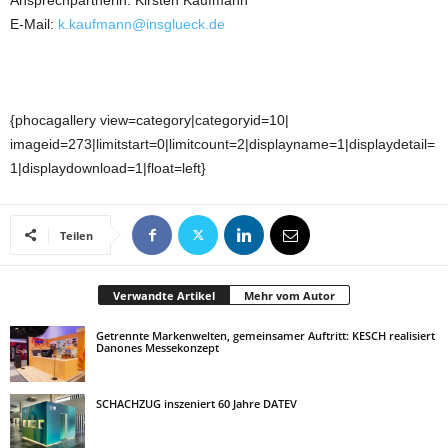
Ansprechpartnerin: Kirsten Kaufmann
E-Mail:
k.kaufmann@insglueck.de
{phocagallery view=category|categoryid=10|
imageid=273|limitstart=0|limitcount=2|displayname=1|displaydetail=
1|displaydownload=1|float=left}
Teilen
Verwandte Artikel
Mehr vom Autor
Getrennte Markenwelten, gemeinsamer Auftritt: KESCH realisiert
Danones Messekonzept
SCHACHZUG inszeniert 60 Jahre DATEV