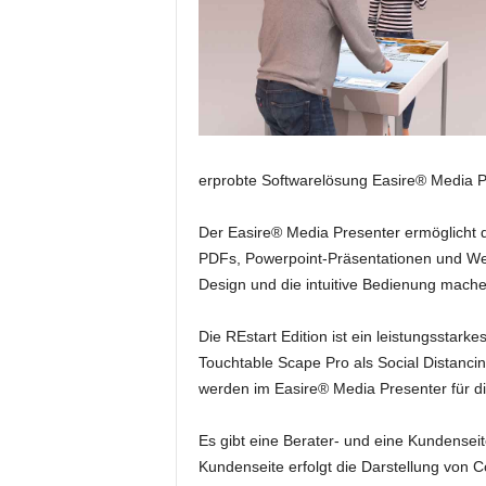
e
s
s
e
p
o
r
t
erprobte Softwarelösung Easire® Media Pr
a
l
Der Easire® Media Presenter ermöglicht d
.
PDFs, Powerpoint-Präsentationen und Web
M
Design und die intuitive Bedienung mach
e
d
Die REstart Edition ist ein leistungsstar
i
e
Touchtable Scape Pro als Social Distancin
n
werden im Easire® Media Presenter für d
–
M
Es gibt eine Berater- und eine Kundensei
a
Kundenseite erfolgt die Darstellung von C
r