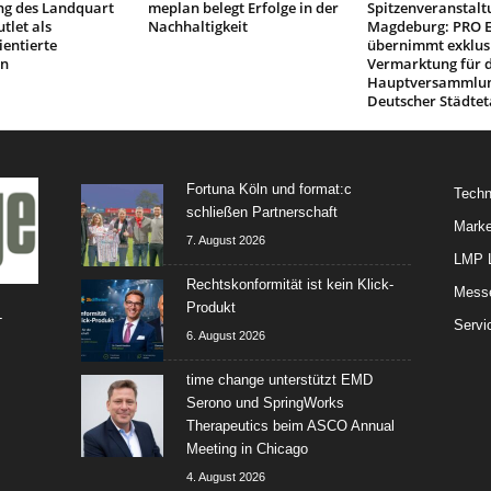
ng des Landquart
meplan belegt Erfolge in der
Spitzenveranstalt
tlet als
Nachhaltigkeit
Magdeburg: PRO 
ientierte
übernimmt exklus
on
Vermarktung für d
Hauptversammlu
Deutscher Städtet
Fortuna Köln und format:c
Techn
schließen Partnerschaft
Marke
7. August 2026
LMP L
Rechtskonformität ist kein Klick-
Mess
Produkt
-
Servi
6. August 2026
time change unterstützt EMD
Serono und SpringWorks
Therapeutics beim ASCO Annual
Meeting in Chicago
4. August 2026