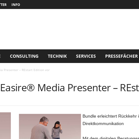
TER
INFO
E
CONSULTING
TECHNIK
SERVICES
PRESSEFÄCHER
ia Presenter – REstart Edition vor
e Easire® Media Presenter – REst
Bundle erleichtert Rückkehr i
Direktkommunikation
Mit dem digitalen Beratungsst