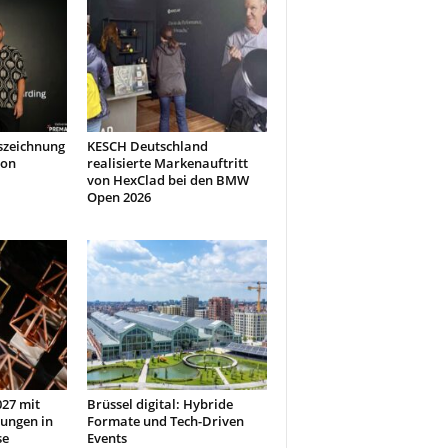
szeichnung
KESCH Deutschland
don
realisierte Markenauftritt
von HexClad bei den BMW
Open 2026
27 mit
Brüssel digital: Hybride
ungen in
Formate und Tech-Driven
se
Events