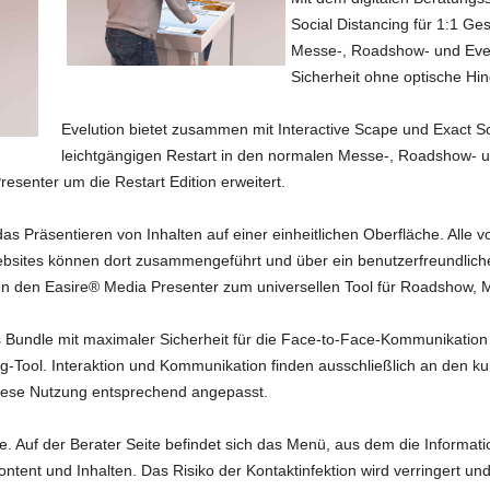
Social Distancing für 1:1 Ge
Messe-, Roadshow- und Even
Sicherheit ohne optische Hin
Evelution bietet zusammen mit Interactive Scape und Exact So
leichtgängigen Restart in den normalen Messe-, Roadshow- un
esenter um die Restart Edition erweitert.
as Präsentieren von Inhalten auf einer einheitlichen Oberfläche. Alle
sites können dort zusammengeführt und über ein benutzerfreundlich
en den Easire® Media Presenter zum universellen Tool für Roadshow, 
kes Bundle mit maximaler Sicherheit für die Face-to-Face-Kommunikation
g-Tool. Interaktion und Kommunikation finden ausschließlich an den kurz
iese Nutzung entsprechend angepasst.
te. Auf der Berater Seite befindet sich das Menü, aus dem die Informat
ontent und Inhalten. Das Risiko der Kontaktinfektion wird verringert u