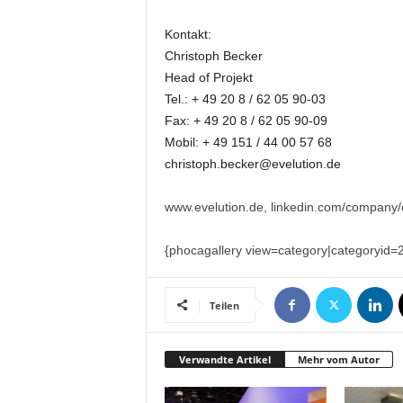
t
i
Kontakt:
o
Christoph Becker
n
Head of Projekt
.
Tel.: + 49 20 8 / 62 05 90-03
Fax: + 49 20 8 / 62 05 90-09
Mobil: + 49 151 / 44 00 57 68
christoph.becker@evelution.de
www.evelution.de, linkedin.com/company
{phocagallery view=category|categoryid
Teilen
Verwandte Artikel
Mehr vom Autor