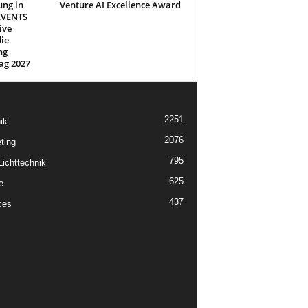
ung in
Venture AI Excellence Award
EVENTS
ive
ie
ng
ag 2027
2251
ik
2076
ting
795
ichttechnik
625
e
437
ces