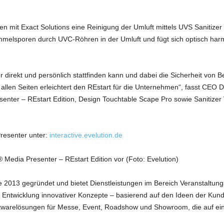
n mit Exact Solutions eine Reinigung der Umluft mittels UVS Sanitizer
immelsporen durch UVC-Röhren in der Umluft und fügt sich optisch har
direkt und persönlich stattfinden kann und dabei die Sicherheit von B
auf allen Seiten erleichtert den REstart für die Unternehmen“, fasst C
enter – REstart Edition, Design Touchtable Scape Pro sowie Sanitizer V
resenter unter:
interactive.evelution.de
re® Media Presenter – REstart Edition vor (Foto: Evelution)
2013 gegründet und bietet Dienstleistungen im Bereich Veranstaltun
r Entwicklung innovativer Konzepte – basierend auf den Ideen der Ku
twarelösungen für Messe, Event, Roadshow und Showroom, die auf ei