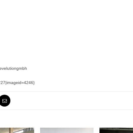
/evelutiongmbh
=227|imageid=4246}