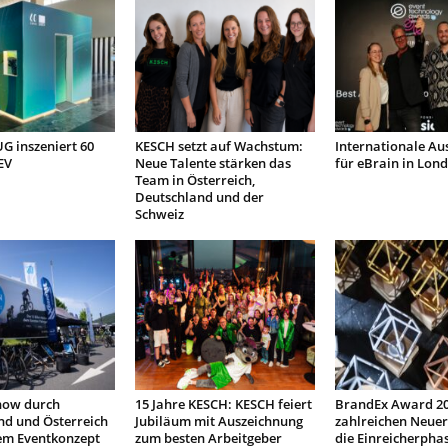
 inszeniert 60
KESCH setzt auf Wachstum:
Internationale Au
EV
Neue Talente stärken das
für eBrain in Lon
Team in Österreich,
Deutschland und der
Schweiz
how durch
15 Jahre KESCH: KESCH feiert
BrandEx Award 20
nd und Österreich
Jubiläum mit Auszeichnung
zahlreichen Neuer
em Eventkonzept
zum besten Arbeitgeber
die Einreicherpha