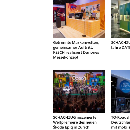
Getrennte Markenwelten,
SCHACHZUG
gemeinsamer Auftritt:
Jahre DAT
KESCH realisiert Danones
Messekonzept
SCHACHZUG inszenierte
TQ-Roads
Weltpremiere des neuen
Deutschla
Škoda Epiq in Zürich
mit mobil