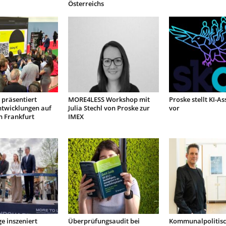
Österreichs
präsentiert
MORE4LESS Workshop mit
Proske stellt KI-As
ntwicklungen auf
Julia Stechl von Proske zur
vor
n Frankfurt
IMEX
e inszeniert
Überprüfungsaudit bei
Kommunalpolitis