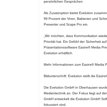
persönlichen Gesprächen.
k
e
t
Als Zusatzoption bietet Evelution zusamme
i
99 Prozent der Viren, Bakterien und Sch
n
Presenter und Scape Pro ein.
g
–
„Wir möchten, dass Kommunikation wieder 
L
Priorität hat. Ein Gefühl der Sicherheit 
i
Präsentationssoftware Easire® Media Pres
v
e
Evelution erhältlich.
-
K
Mehr Informationen zum Easire® Media P
o
m
Bildunterschrift: Evelution stellt die Easi
m
u
Die Evelution GmbH in Oberhausen wurde 
n
i
Medientechnik an. Der Fokus liegt auf de
k
GmbH entwickelt die Evelution GmbH Sof
a
fokussiert sind.