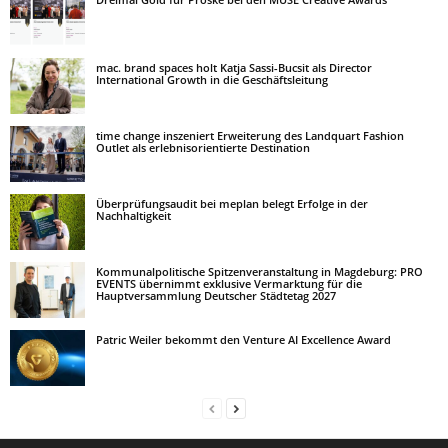
mac. brand spaces holt Katja Sassi-Bucsit als Director
International Growth in die Geschäftsleitung
time change inszeniert Erweiterung des Landquart Fashion
Outlet als erlebnisorientierte Destination
Überprüfungsaudit bei meplan belegt Erfolge in der
Nachhaltigkeit
Kommunalpolitische Spitzenveranstaltung in Magdeburg: PRO
EVENTS übernimmt exklusive Vermarktung für die
Hauptversammlung Deutscher Städtetag 2027
Patric Weiler bekommt den Venture AI Excellence Award