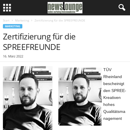
Start
Marketing
Zertifizierung für die SPREEFREUNDE
MARKETING
Zertifizierung für die
SPREEFREUNDE
16. März 2022
TÜV
Rheinland
bescheinigt
den SPREE-
Kreativen
hohes
Qualitätsma
nagement