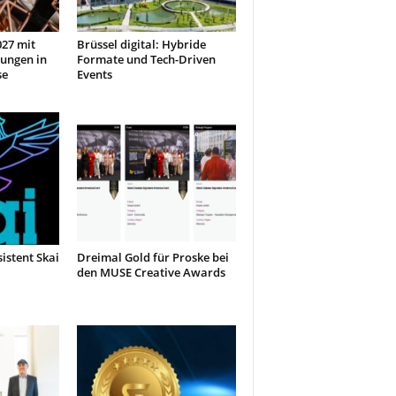
27 mit
Brüssel digital: Hybride
ungen in
Formate und Tech-Driven
se
Events
sistent Skai
Dreimal Gold für Proske bei
den MUSE Creative Awards