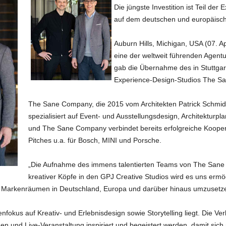
Die jüngste Investition ist Teil d
auf dem deutschen und europäisch
Auburn Hills, Michigan, USA (07. A
eine der weltweit führenden Agent
gab die Übernahme des in Stuttgar
Experience-Design-Studios The S
The Sane Company, die 2015 vom Architekten Patrick Schmidt
spezialisiert auf Event- und Ausstellungsdesign, Architekturpl
und The Sane Company verbindet bereits erfolgreiche Kooper
Pitches u.a. für Bosch, MINI und Porsche.
„Die Aufnahme des immens talentierten Teams von The Sane
kreativer Köpfe in den GPJ Creative Studios wird es uns ermö
d Markenräumen in Deutschland, Europa und darüber hinaus umzusetz
nfokus auf Kreativ- und Erlebnisdesign sowie Storytelling liegt. Die 
en und Live-Veranstaltung inspiriert und begeistert werden, damit sich 