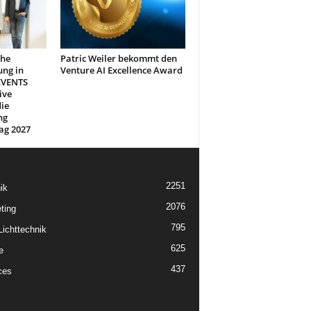
che
Patric Weiler bekommt den
ung in
Venture AI Excellence Award
EVENTS
ive
ie
ng
ag 2027
2251
ik
2076
ting
795
ichttechnik
625
e
437
ces