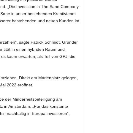
and. „Die Investition in The Sane Company
e Sane in unser bestehendes Kreativteam
 unserer bestehenden und neuen Kunden im
rzählen“, sagte Patrick Schmidt, Gründer
ntität in einen hybriden Raum und
 es kaum erwarten, als Teil von GPJ, die
umziehen. Direkt am Marienplatz gelegen,
ai 2022 eröffnet.
be der Minderheitsbeteiligung am
tz in Amsterdam. „Für das konstante
n nachhaltig in Europa investieren“,