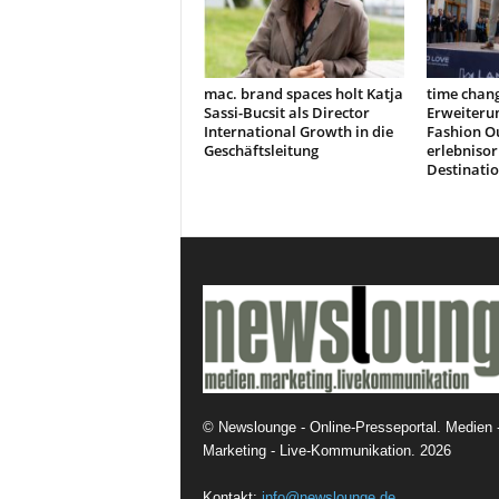
mac. brand spaces holt Katja
time chang
Sassi-Bucsit als Director
Erweiteru
International Growth in die
Fashion Ou
Geschäftsleitung
erlebnisor
Destinati
©
Newslounge - Online-Presseportal. Medien 
Marketing - Live-Kommunikation.
2026
Kontakt:
info@newslounge.de