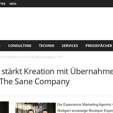
TER
INFO
E
CONSULTING
TECHNIK
SERVICES
PRESSEFÄCHER
on mit Übernahme der Design Boutique Agentur The...
 stärkt Kreation mit Übernahme
 The Sane Company
Die Experience Marketing Agentur 
Stuttgart ansässige Boutique Exp