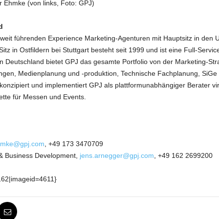
er Ehmke (von links, Foto: GPJ)
d
ltweit führenden Experience Marketing-Agenturen mit Hauptsitz in den
itz in Ostfildern bei Stuttgart besteht seit 1999 und ist eine Full-Serv
n in Deutschland bietet GPJ das gesamte Portfolio von der Marketing-S
erungen, Medienplanung und -produktion, Technische Fachplanung, SiG
zipiert und implementiert GPJ als plattformunabhängiger Berater virt
lette für Messen und Events.
ehmke@gpj.com
, +49 173 3470709
s & Business Development,
jens.arnegger@gpj.com
, +49 162 2699200
162|imageid=4611}