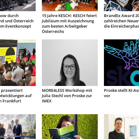
how durch
15 Jahre KESCH: KESCH feiert
BrandEx Award 20
nd und Österreich
Jubiläum mit Auszeichnung
zahlreichen Neuer
em Eventkonzept
zum besten Arbeitgeber
die Einreicherpha
Österreichs
präsentiert
MORE4LESS Workshop mit
Proske stellt KI-As
ntwicklungen auf
Julia Stechl von Proske zur
vor
n Frankfurt
IMEX