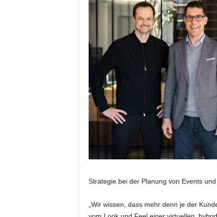
e
s
s
e
p
o
r
t
a
l
.
M
e
d
i
e
n
Strategie bei der Planung von Events un
–
M
a
„Wir wissen, dass mehr denn je der Kunde
r
vom Look und Feel einer virtuellen, hybrid