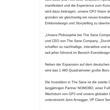
k
manifestiert und die Experience zum Kund
e
wird dazu beitragen, unsere GPJ Vision d
t
gründen wir gleichzeitig ein neues krea
i
Erlebnisdesign und Storytelling zu übertre
n
g
–
„Unsere Philosophie bei The Sane Company
L
und CEO von The Sane Company. „Durch re
i
schaffen so nachhaltige, interaktive und
v
seit jeher führend im Bereich Eventdesig
e
-
Neben der Expansion auf dem deutschen M
K
o
wird das 1.480 Quadratmeter große Büro d
m
m
Die Investition in The Sane ist die zwei
u
langjährigen Partner NOMOBO, einer Full-
n
Wachstum von GPJ und unsere globalen Kun
i
unterstreicht Jens Arnegger, VP Client S
k
a