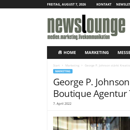
FREITAG, AUGUST 7, 2026
KONTAKT
NEWSLET
N
e
w
s
l
o
u
HOME
MARKETING
MESS
n
g
Start
Marketing
George P. Johnson stärkt Kreati
e
MARKETING
–
George P. Johnson
O
n
Boutique Agentur
l
i
7. April 2022
n
e
-
P
r