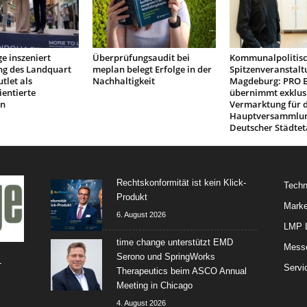
e inszeniert
Überprüfungsaudit bei
Kommunalpolitis
ng des Landquart
meplan belegt Erfolge in der
Spitzenveranstalt
tlet als
Nachhaltigkeit
Magdeburg: PRO 
ientierte
übernimmt exklus
on
Vermarktung für d
Hauptversammlu
Deutscher Städtet
Rechtskonformität ist kein Klick-
Techn
Produkt
Marke
6. August 2026
LMP L
time change unterstützt EMD
Mess
Serono und SpringWorks
-
Servi
Therapeutics beim ASCO Annual
Meeting in Chicago
4. August 2026