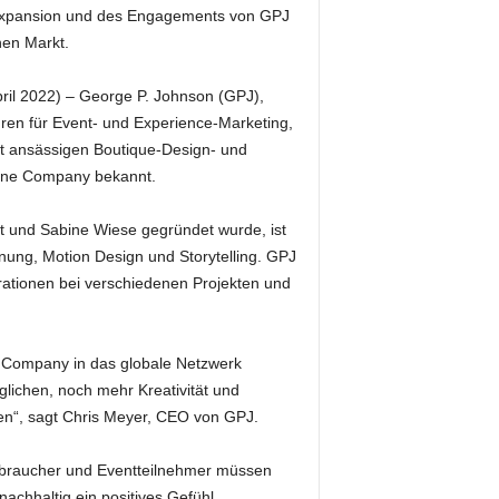
er Expansion und des Engagements von GPJ
en Markt.
pril 2022) – George P. Johnson (GPJ),
uren für Event- und Experience-Marketing,
t ansässigen Boutique-Design- und
ane Company bekannt.
 und Sabine Wiese gegründet wurde, ist
anung, Motion Design und Storytelling. GPJ
ationen bei verschiedenen Projekten und
 Company in das globale Netzwerk
glichen, noch mehr Kreativität und
en“, sagt Chris Meyer, CEO von GPJ.
Verbraucher und Eventteilnehmer müssen
nachhaltig ein positives Gefühl