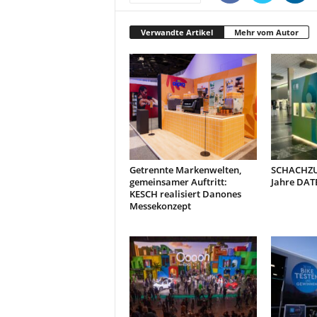
Verwandte Artikel
Mehr vom Autor
Getrennte Markenwelten,
SCHACHZUG
gemeinsamer Auftritt:
Jahre DAT
KESCH realisiert Danones
Messekonzept