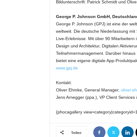
t
Bildunterschrift: Patrick Schmidt und Oliv
i
o
George P. Johnson GmbH, Deutschlan
n
George P. Johnson (GPJ) ist eine der we
.
weltweit. Die deutsche Niederlassung mit S
Live-Erlebnisse. Mit über 90 Mitarbeiter
Design und Architektur, Digitalen Aktivi
Teilnehmermanagement. Darüber hinaus kon
bietet eine eigene digitale App-Produktpa
www.gpj.de
Kontakt:
Oliver Ehmke, General Manager,
oliver.
Jens Arnegger (ppa.), VP Client Service
{phocagallery view=category|categoryid=
Teilen