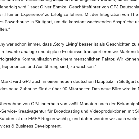
enerfolg wird.“ sagt Oliver Ehmke, Geschäftsführer von GPJ Deutschl
er ‚Human Experience‘ zu Erfolg zu führen. Mit der Integration von Th
tives Powerhouse in Stuttgart, um die konstant wachsenden Ansprüche
ffen.“
 war schon immer, dass ‚Story Living‘ besser ist als Geschichten zu e
levante analoge und digitale Erlebnisse transportieren wir Markenide
 erfolgreiche Kommunikation mit einem menschlichen Faktor. Wir können
n, Experiences und Ausführung sind, zu wachsen.“
arkt wird GPJ auch in einen neuen deutschen Hauptsitz in Stuttgart 
as neue Zuhause für die über 90 Mitarbeiter. Das neue Büro wird im M
te Übernahme von GPJ innerhalb von zwölf Monaten nach der Bekanntga
Service-Kreativagentur für Broadcasting und Videoproduktionen mit Si
den ist die EMEA Region wichtig, und daher werden wir auch weiterhi
ervices & Business Development.