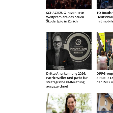
SCHACHZUG inszenierte
TQ-Roads
Weltpremiere des neuen
Deutschla
Škoda Epiq in Zürich
mit mobil
Dritte Anerkennung 2026:
DRPGroup 
Patric Weiler und pwbc für
aktuelle E
strategische KI-Beratung
der IMEX i
ausgezeichnet