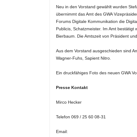
e
Neu in den Vorstand gewählt wurden Stefa
s
übernimmt das Amt des GWA Vizepräsidente
s
Forums Digitale Kommunikation die Digita
e
Publicis, Schatzmeister. Im Amt bestät
p
Bierbaum. Die Amtszeit von Präsident und
o
r
t
Aus dem Vorstand ausgeschieden sind Andr
a
Wagner-Fuhs, Sapient Nitro.
l
.
Ein druckfähiges Foto des neuen GWA Vor
M
e
Presse Kontakt
d
i
e
Mirco Hecker
n
–
Telefon 069 / 25 60 08-31
M
a
Email:
r