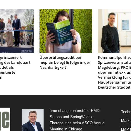
e inszeniert
Überprüfungsaudit bei
Kommunalpolitis
ng des Landquart
meplan belegt Erfolge in der
Spitzenveranstalt
tlet als
Nachhaltigkeit
Magdeburg: PRO 
ientierte
übernimmt exklus
on
Vermarktung für d
Hauptversammlu
Deutscher Städtet
time change unterstützt EMD
Techn
Serono und SpringWorks
Marke
Therapeutics beim ASCO Annual
Meeting in Chicago
LMP L