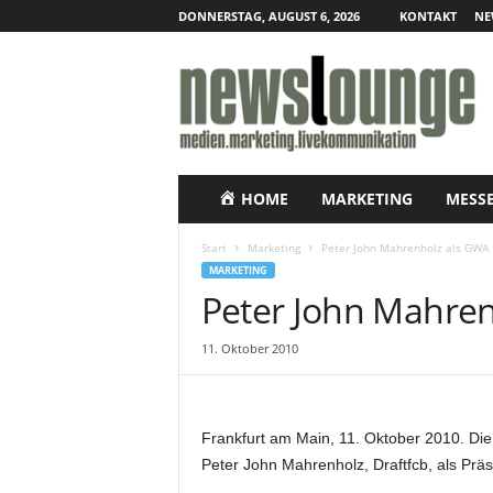
DONNERSTAG, AUGUST 6, 2026
KONTAKT
NE
N
e
w
s
l
o
u
HOME
MARKETING
MESS
n
g
Start
Marketing
Peter John Mahrenholz als GWA P
e
MARKETING
–
Peter John Mahren
O
n
11. Oktober 2010
l
i
n
e
Frankfurt am Main, 11. Oktober 2010.
Die
-
Peter John Mahrenholz, Draftfcb, als Präs
P
r