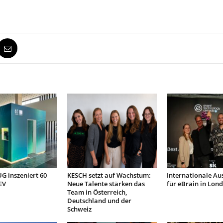
 inszeniert 60
KESCH setzt auf Wachstum:
Internationale Au
EV
Neue Talente stärken das
für eBrain in Lon
Team in Österreich,
Deutschland und der
Schweiz