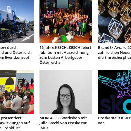
how durch
15 Jahre KESCH: KESCH feiert
BrandEx Award 20
nd und Österreich
Jubiläum mit Auszeichnung
zahlreichen Neuer
em Eventkonzept
zum besten Arbeitgeber
die Einreicherpha
Österreichs
präsentiert
MORE4LESS Workshop mit
Proske stellt KI-As
ntwicklungen auf
Julia Stechl von Proske zur
vor
n Frankfurt
IMEX