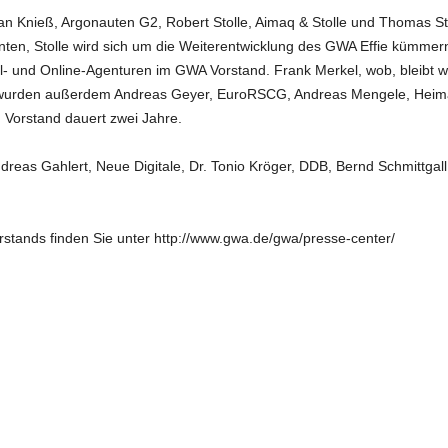
n Knieß, Argonauten G2, Robert Stolle, Aimaq & Stolle und Thomas Str
n, Stolle wird sich um die Weiterentwicklung des GWA Effie kümmern. S
l- und Online-Agenturen im GWA Vorstand. Frank Merkel, wob, bleibt w
igt wurden außerdem Andreas Geyer, EuroRSCG, Andreas Mengele, Heim
 Vorstand dauert zwei Jahre.
eas Gahlert, Neue Digitale, Dr. Tonio Kröger, DDB, Bernd Schmittgall
stands finden Sie unter http://www.gwa.de/gwa/presse-center/