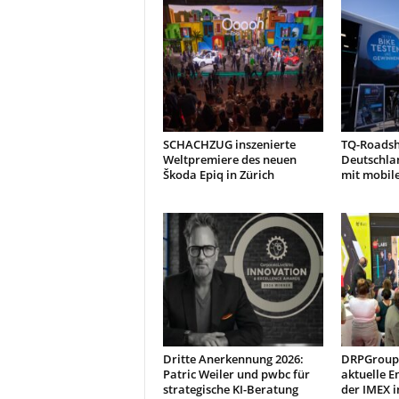
t
i
o
n
.
SCHACHZUG inszenierte
TQ-Roads
Weltpremiere des neuen
Deutschla
Škoda Epiq in Zürich
mit mobil
Dritte Anerkennung 2026:
DRPGroup 
Patric Weiler und pwbc für
aktuelle E
strategische KI-Beratung
der IMEX i