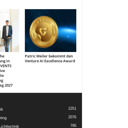
che
Patric Weiler bekommt den
ung in
Venture AI Excellence Award
EVENTS
ive
ie
ng
ag 2027
2251
ik
2076
ting
795
ichttechnik