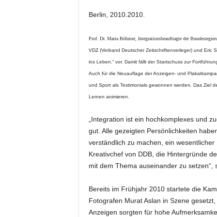
e
Berlin, 2010.2010.
s
s
e
Prof. Dr. Maria Böhmer, Integrationsbeauftragte der Bundesregie
p
VDZ (Verband Deutscher Zeitschriftenverleger) und Eric
o
ins Leben.“ vor. Damit fällt der Startschuss zur Fortfüh
r
Auch für die Neuauflage der Anzeigen- und Plakatkampagne
t
und Sport als Testimonials gewonnen werden. Das Ziel d
a
Lernen animieren.
l
.
„Integration ist ein hochkomplexes und z
M
gut. Alle gezeigten Persönlichkeiten habe
e
d
verständlich zu machen, ein wesentlicher S
i
Kreativchef von DDB, die Hintergründe de
e
mit dem Thema auseinander zu setzen“, so
n
–
Bereits im Frühjahr 2010 startete die Ka
M
Fotografen Murat Aslan in Szene gesetzt,
a
Anzeigen sorgten für hohe Aufmerksamkei
r