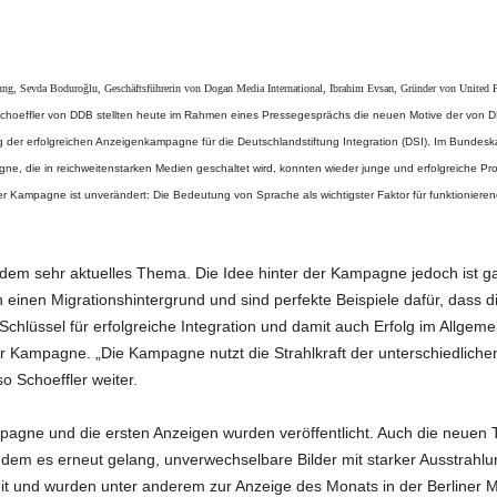
rung, Sevda Boduroğlu, Geschäftsführerin von Dogan Media International, Ibrahim Evsan, Gründer von United 
 Schoeffler von DDB stellten heute im Rahmen eines Pressegesprächs die neuen Motive der von
rung der erfolgreichen Anzeigenkampagne für die Deutschlandstiftung Integration (DSI). Im Bunde
, die in reichweitenstarken Medien geschaltet wird, konnten wieder junge und erfolgreiche Promi
er Kampagne ist unverändert: Die Bedeutung von Sprache als wichtigster Faktor für funktionier
udem sehr aktuelles Thema. Die Idee hinter der Kampagne jedoch ist ga
n einen Migrationshintergrund und sind perfekte Beispiele dafür, dass 
chlüssel für erfolgreiche Integration und damit auch Erfolg im Allgemein
r Kampagne. „Die Kampagne nutzt die Strahlkraft der unterschiedlichen
 Schoeffler weiter.
mpagne und die ersten Anzeigen wurden veröffentlicht. Auch die neuen 
 dem es erneut gelang, unverwechselbare Bilder mit starker Ausstrahlu
t und wurden unter anderem zur Anzeige des Monats in der Berliner