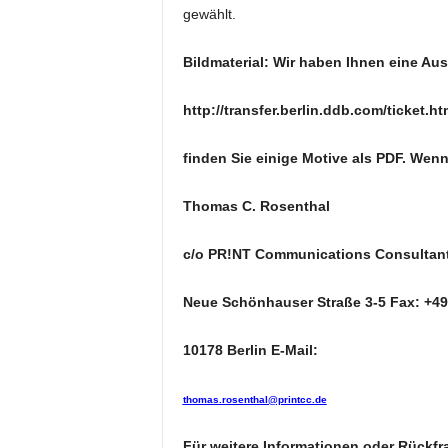
k
gewählt.
e
t
Bildmaterial: Wir haben Ihnen eine A
i
n
http://transfer.berlin.ddb.com/ticket.
g
–
finden Sie einige Motive als PDF. Wen
L
i
v
Thomas C. Rosenthal
e
-
c/o PR!NT Communications Consultants
K
o
Neue Schönhauser Straße 3-5 Fax: +49
m
m
u
10178 Berlin E-Mail:
n
i
thomas.rosenthal@printcc.de
k
a
Für weitere Informationen oder Rückfr