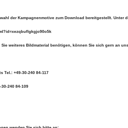
uswahl der Kampagnenmotive zum Download bereitgestellt. Unter d
html?id=xezqbuflgkgjo90o5k
n Sie weiteres Bildmaterial benötigen, können Sie sich gern an u
 Tel.: +49-30-240 84-117
-30-240 84-109
agen wenden Sie sich bitte an: