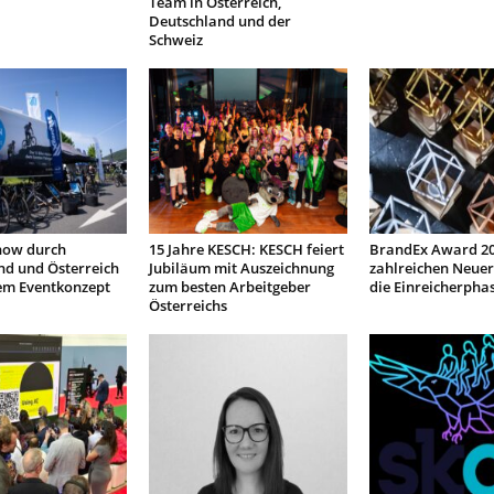
Team in Österreich,
Deutschland und der
Schweiz
how durch
15 Jahre KESCH: KESCH feiert
BrandEx Award 20
nd und Österreich
Jubiläum mit Auszeichnung
zahlreichen Neuer
em Eventkonzept
zum besten Arbeitgeber
die Einreicherpha
Österreichs