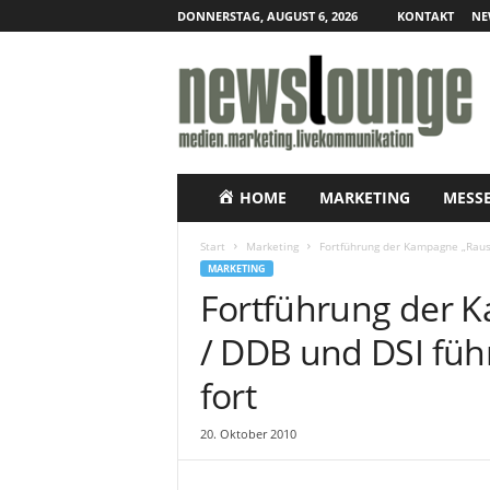
DONNERSTAG, AUGUST 6, 2026
KONTAKT
NE
N
e
w
s
l
o
u
HOME
MARKETING
MESS
n
g
Start
Marketing
Fortführung der Kampagne „Raus 
e
MARKETING
–
Fortführung der K
O
n
/ DDB und DSI füh
l
i
fort
n
e
20. Oktober 2010
-
P
r