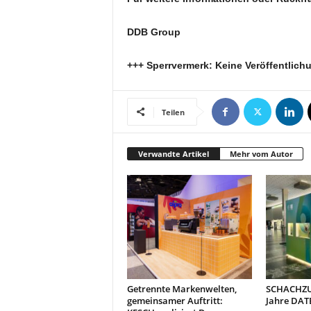
t
i
DDB Group
o
n
.
+++ Sperrvermerk: Keine Veröffentlichu
Teilen
Verwandte Artikel
Mehr vom Autor
Getrennte Markenwelten,
SCHACHZUG
gemeinsamer Auftritt:
Jahre DAT