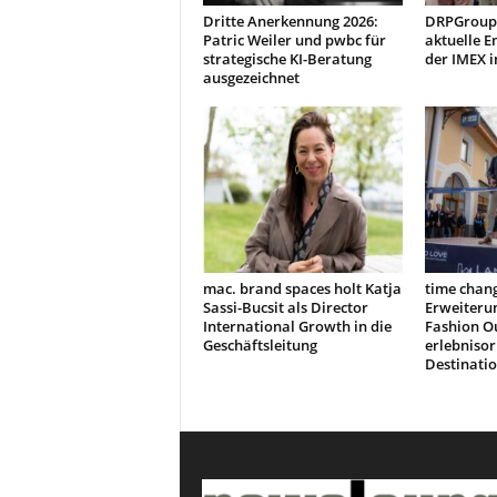
Dritte Anerkennung 2026:
DRPGroup 
Patric Weiler und pwbc für
aktuelle E
strategische KI-Beratung
der IMEX i
ausgezeichnet
mac. brand spaces holt Katja
time chang
Sassi-Bucsit als Director
Erweiteru
International Growth in die
Fashion Ou
Geschäftsleitung
erlebnisor
Destinati