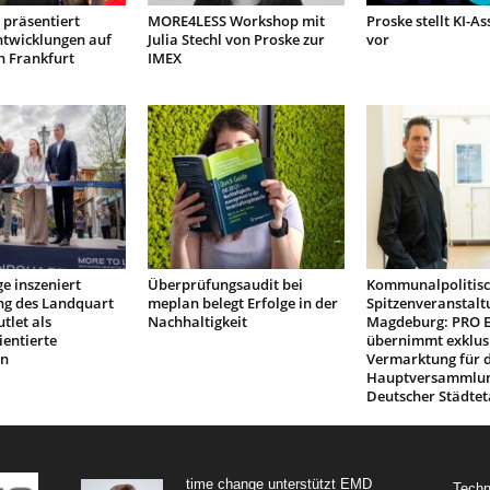
präsentiert
MORE4LESS Workshop mit
Proske stellt KI-As
ntwicklungen auf
Julia Stechl von Proske zur
vor
n Frankfurt
IMEX
e inszeniert
Überprüfungsaudit bei
Kommunalpolitis
ng des Landquart
meplan belegt Erfolge in der
Spitzenveranstalt
tlet als
Nachhaltigkeit
Magdeburg: PRO 
ientierte
übernimmt exklus
on
Vermarktung für d
Hauptversammlu
Deutscher Städtet
time change unterstützt EMD
Techn