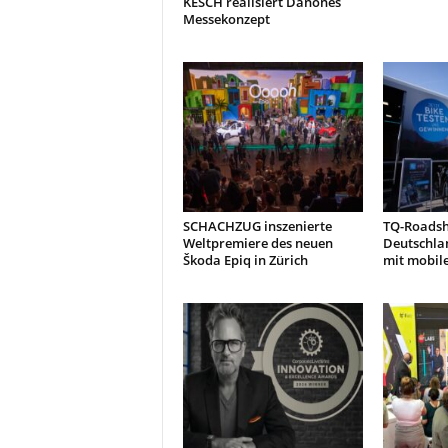
KESCH realisiert Danones
Messekonzept
SCHACHZUG inszenierte
TQ-Roads
Weltpremiere des neuen
Deutschla
Škoda Epiq in Zürich
mit mobil