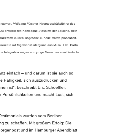
Prototype , Wol
fgang Fürstner, Hauptgeschäftsführer des
 DDB entwickelten Kampagne „Raus mit der Sprache. Rein
skanzleramt wurden insgesamt 11 neue Motive präsentiert.
nente mit Migrationshintergrund aus Musik, Film, Politik
ende Integration zeigen und junge Menschen zum Deutsch-
nz einfach – und darum ist sie auch so
die Fähigkeit, sich auszudrücken und
en ist“, beschreibt Eric Schoeffler,
 Persönlichkeiten und macht Lust, sich
Testimonials wurden vom Berliner
ng zu schaffen. Mit großem Erfolg: Die
 Morgenpost und im Hamburger Abendblatt