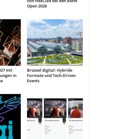
von HexClad bei den BMW
Open 2026
27 mit
Brüssel digital: Hybride
ungen in
Formate und Tech-Driven
se
Events