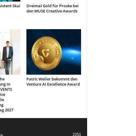
sistent Skai
Dreimal Gold für Proske bei
den MUSE Creative Awards
che
Patric Weiler bekommt den
ung in
Venture AI Excellence Award
EVENTS
ive
ie
ng
ag 2027
2251
ik