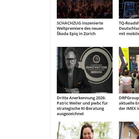
SCHACHZUG inszenierte
TQ-Roads
Weltpremiere des neuen
Deutschla
Škoda Epiq in Zürich
mit mobil
Dritte Anerkennung 2026:
DRPGroup 
Patric Weiler und pwbc für
aktuelle E
strategische KI-Beratung
der IMEX i
ausgezeichnet