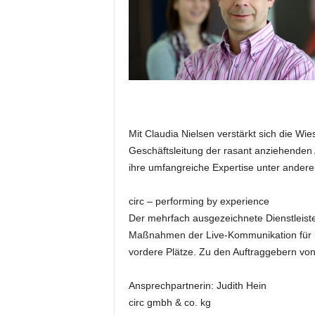
e
s
s
e
p
o
r
t
a
Mit Claudia Nielsen verstärkt sich die Wie
l
Geschäftsleitung der rasant anziehenden A
.
ihre umfangreiche Expertise unter ander
M
e
circ – performing by experience
d
Der mehrfach ausgezeichnete Dienstleister
i
e
Maßnahmen der Live-Kommunikation für U
n
vordere Plätze. Zu den Auftraggebern von
–
M
Ansprechpartnerin: Judith Hein
a
circ gmbh & co. kg
r