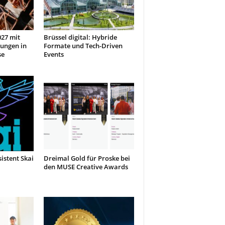
27 mit
Brüssel digital: Hybride
ungen in
Formate und Tech-Driven
se
Events
sistent Skai
Dreimal Gold für Proske bei
den MUSE Creative Awards