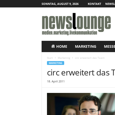
SONNTAG, AUGUST 9, 2026
KONTAKT
NEWSL
N
e
w
s
l
o
u
HOME
MARKETING
MESS
n
g
Start
Marketing
circ erweitert das Team
e
MARKETING
–
circ erweitert das
O
n
18. April 2011
l
i
n
e
-
P
r