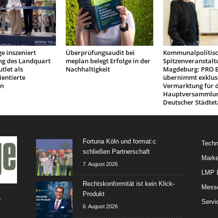
e inszeniert
Überprüfungsaudit bei
Kommunalpolitis
ng des Landquart
meplan belegt Erfolge in der
Spitzenveranstalt
tlet als
Nachhaltigkeit
Magdeburg: PRO 
ientierte
übernimmt exklus
on
Vermarktung für d
Hauptversammlu
Deutscher Städtet
Fortuna Köln und format:c
Techn
schließen Partnerschaft
Marke
7. August 2026
LMP L
Rechtskonformität ist kein Klick-
Mess
Produkt
-
Servi
6. August 2026