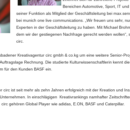
Bereichen Automotive, Sport, IT und
seiner Funktion als Mitglied der Geschäftsleitung bei max.sen
bei munich one live communications. „Wir freuen uns sehr, 
Experten in der Geschäftsleitung zu haben. Mit Michael Brohm
dem wir der gestiegenen Nachfrage gerecht werden wollen“, s
circ.
sbadener Kreativagentur circ gmbh & co.kg um eine weitere Senior-Projek
uftragslage Rechnung. Die studierte Kulturwissenschaftlerin kennt die
em für den Kunden BASF ein.
 circ ist seit mehr als zehn Jahren erfolgreich mit der Kreation und In
nternehmen. In einschlägigen Kreativrankings namhafter Zeitschrift
 circ gehören Global Player wie adidas, E.ON, BASF und Caterpillar.