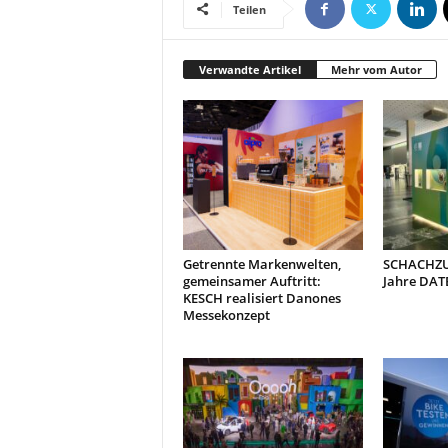
t
Teilen
i
o
n
Verwandte Artikel
Mehr vom Autor
.
Getrennte Markenwelten,
SCHACHZUG
gemeinsamer Auftritt:
Jahre DAT
KESCH realisiert Danones
Messekonzept