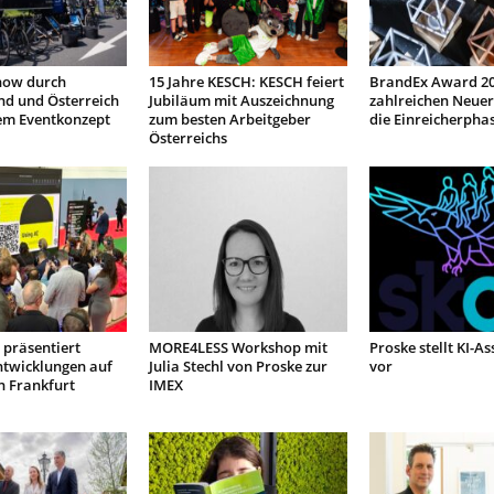
how durch
15 Jahre KESCH: KESCH feiert
BrandEx Award 20
nd und Österreich
Jubiläum mit Auszeichnung
zahlreichen Neuer
em Eventkonzept
zum besten Arbeitgeber
die Einreicherpha
Österreichs
präsentiert
MORE4LESS Workshop mit
Proske stellt KI-As
ntwicklungen auf
Julia Stechl von Proske zur
vor
n Frankfurt
IMEX