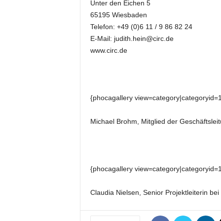
Unter den Eichen 5
k
65195 Wiesbaden
e
t
Telefon: +49 (0)6 11 / 9 86 82 24
i
E-Mail: judith.hein@circ.de
n
www.circ.de
g
–
L
i
{phocagallery view=category|categoryid=
v
e
-
Michael Brohm, Mitglied der Geschäftsleit
K
o
m
m
{phocagallery view=category|categoryid=
u
n
i
Claudia Nielsen, Senior Projektleiterin bei
k
a