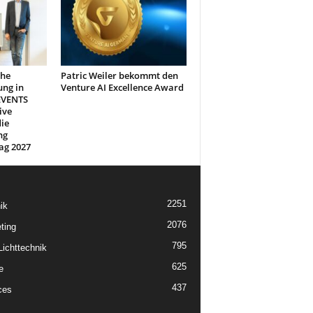
che
Patric Weiler bekommt den
ung in
Venture AI Excellence Award
EVENTS
ive
ie
ng
ag 2027
2251
ik
2076
ting
795
ichttechnik
625
e
437
ces