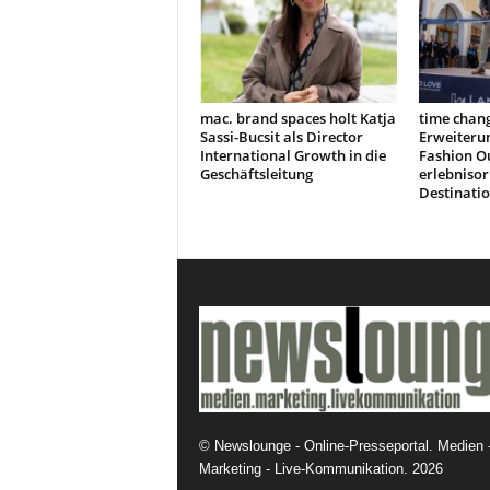
mac. brand spaces holt Katja
time chang
Sassi-Bucsit als Director
Erweiteru
International Growth in die
Fashion Ou
Geschäftsleitung
erlebnisor
Destinati
©
Newslounge - Online-Presseportal. Medien 
Marketing - Live-Kommunikation.
2026