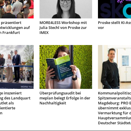
präsentiert
MORE4LESS Workshop mit
Proske stellt KI-As
ntwicklungen auf
Julia Stechl von Proske zur
vor
n Frankfurt
IMEX
e inszeniert
Überprüfungsaudit bei
Kommunalpolitis
ng des Landquart
meplan belegt Erfolge in der
Spitzenveranstalt
tlet als
Nachhaltigkeit
Magdeburg: PRO 
ientierte
übernimmt exklus
on
Vermarktung für d
Hauptversammlu
Deutscher Städtet