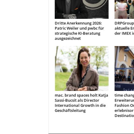
Dritte Anerkennung 2026:
DRPGroup 
Patric Weiler und pwbc für
aktuelle E
strategische KI-Beratung
der IMEX i
ausgezeichnet
mac. brand spaces holt Katja
time chang
Sassi-Bucsit als Director
Erweiteru
International Growth in die
Fashion Ou
Geschäftsleitung
erlebnisor
Destinati