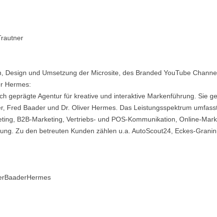
rautner
on, Design und Umsetzung der Microsite, des Branded YouTube Chan
er Hermes:
h geprägte Agentur für kreative und interaktive Markenführung. Sie g
r, Fred Baader und Dr. Oliver Hermes. Das Leistungsspektrum umfasst 
ing, B2B-Marketing, Vertriebs- und POS-Kommunikation, Online-Market
ung. Zu den betreuten Kunden zählen u.a. AutoScout24, Eckes-Grani
gerBaaderHermes