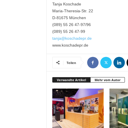
t
Tanja Koschade
i
Maria-Theresia-Str. 22
o
D-81675 München
n
(089) 55 26 47-97/96
.
(089) 55 26 47-99
tanja@koschadepr.de
www.koschadepr.de
Teilen
Verwandte Artikel
Mehr vom Autor