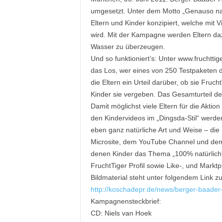
e
umgesetzt. Unter dem Motto „Genauso natü
s
Eltern und Kinder konzipiert, welche m
s
wird. Mit der Kampagne werden Eltern daz
e
Wasser zu überzeugen.
p
Und so funktioniert’s: Unter www.fruchttig
o
das Los, wer eines von 250 Testpaketen d
r
t
die Eltern ein Urteil darüber, ob sie Fruc
a
Kinder sie vergeben. Das Gesamturteil der 
l
Damit möglichst viele Eltern für die Ak
.
den Kindervideos im „Dingsda-Stil“ werden 
M
eben ganz natürliche Art und Weise – die
e
Microsite, dem YouTube Channel und dem
d
denen Kinder das Thema „100% natürlich“ 
i
e
FruchtTiger Profil sowie Like-, und Marktp
n
Bildmaterial steht unter folgendem Link 
–
http://koschadepr.de/news/berger-baader
M
Kampagnensteckbrief:
a
CD: Niels van Hoek
r