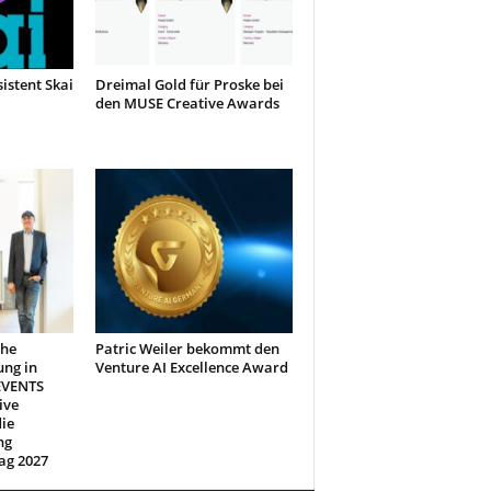
sistent Skai
Dreimal Gold für Proske bei
den MUSE Creative Awards
che
Patric Weiler bekommt den
ung in
Venture AI Excellence Award
EVENTS
ive
ie
ng
ag 2027