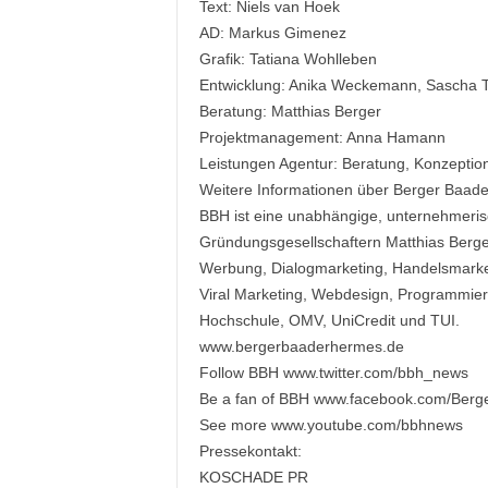
Text: Niels van Hoek
k
AD: Markus Gimenez
e
t
Grafik: Tatiana Wohlleben
i
Entwicklung: Anika Weckemann, Sascha T
n
Beratung: Matthias Berger
g
Projektmanagement: Anna Hamann
–
Leistungen Agentur: Beratung, Konzepti
L
Weitere Informationen über Berger Baad
i
BBH ist eine unabhängige, unternehmerisc
v
e
Gründungsgesellschaftern Matthias Berge
-
Werbung, Dialogmarketing, Handelsmarket
K
Viral Marketing, Webdesign, Programmier
o
Hochschule, OMV, UniCredit und TUI.
m
www.bergerbaaderhermes.de
m
Follow BBH www.twitter.com/bbh_news
u
Be a fan of BBH www.facebook.com/Ber
n
i
See more www.youtube.com/bbhnews
k
Pressekontakt:
a
KOSCHADE PR