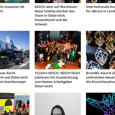
 inszeniert 60
KESCH setzt auf Wachstum:
Internationale Au
EV
Neue Talente stärken das
für eBrain in Lon
Team in Österreich,
Deutschland und der
Schweiz
how durch
15 Jahre KESCH: KESCH feiert
BrandEx Award 20
nd und Österreich
Jubiläum mit Auszeichnung
zahlreichen Neuer
em Eventkonzept
zum besten Arbeitgeber
die Einreicherpha
Österreichs