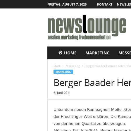
FREITAG, AUGUST 7, 2026
KONTAKT
NEWSLET
N
e
w
s
l
o
u
HOME
MARKETING
MESS
n
g
Start
Marketing
Berger Baader Hermes setzt Fruc
e
MARKETING
–
Berger Baader Her
O
n
6. Juni 2011
l
i
n
Unter dem neuen Kampagnen-Motto „Genaus
e
der FruchtTiger-Welt erklären. Die Kampag
-
von der hohen Qualität zu überzeugen.
P
r
München, 06. Juni 2011. Berger Baader H