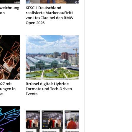
szeichnung
KESCH Deutschland
don
realisierte Markenauftritt
von HexClad bei den BMW
Open 2026
27 mit
Brüssel digital: Hybride
ungen in
Formate und Tech-Driven
se
Events