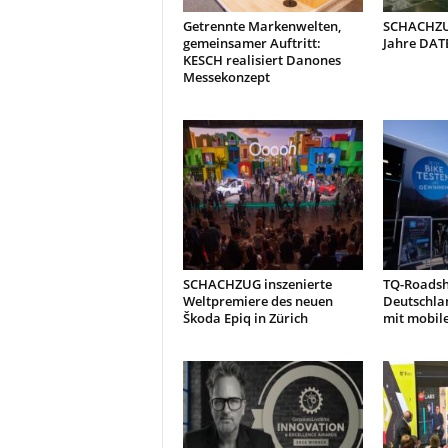
Getrennte Markenwelten,
SCHACHZUG
gemeinsamer Auftritt:
Jahre DAT
KESCH realisiert Danones
Messekonzept
SCHACHZUG inszenierte
TQ-Roads
Weltpremiere des neuen
Deutschla
Škoda Epiq in Zürich
mit mobil