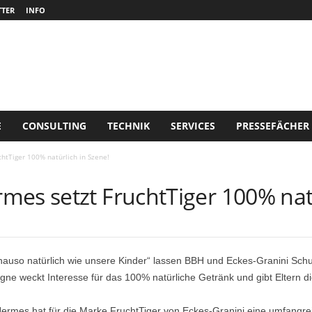
TER
INFO
E
CONSULTING
TECHNIK
SERVICES
PRESSEFÄCHER
htTiger 100% natürlich in Szene!
mes setzt FruchtTiger 100% natü
o natürlich wie unsere Kinder“ lassen BBH und Eckes-Granini Schulk
ne weckt Interesse für das 100% natürliche Getränk und gibt Eltern die 
ermes hat für die Marke FruchtTiger von Eckes-Granini eine umfangr