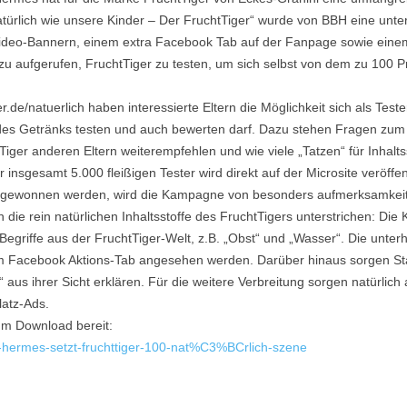
rlich wie unsere Kinder – Der FruchtTiger“ wurde von BBH eine unterh
it Video-Bannern, einem extra Facebook Tab auf der Fanpage sowie e
u aufgerufen, FruchtTiger zu testen, um sich selbst von dem zu 100 P
er.de/natuerlich haben interessierte Eltern die Möglichkeit sich als Te
es Getränks testen und auch bewerten darf. Dazu stehen Fragen zum Pr
htTiger anderen Eltern weiterempfehlen und wie viele „Tatzen“ für Inhal
insgesamt 5.000 fleißigen Tester wird direkt auf der Microsite veröffent
tion gewonnen werden, wird die Kampagne von besonders aufmerksamke
die rein natürlichen Inhaltsstoffe des FruchtTigers unterstrichen: Die 
 Begriffe aus der FruchtTiger-Welt, z.B. „Obst“ und „Wasser“. Die unt
 Facebook Aktions-Tab angesehen werden. Darüber hinaus sorgen Sta
aus ihrer Sicht erklären. Für die weitere Verbreitung sorgen natürlic
latz-Ads.
zum Download bereit:
-hermes-setzt-fruchttiger-100-nat%C3%BCrlich-szene