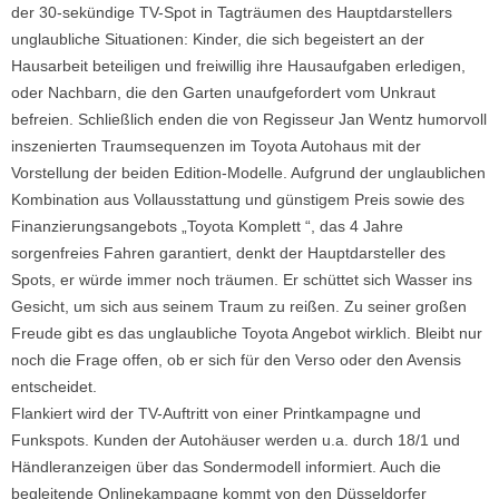
der 30-sekündige TV-Spot in Tagträumen des Hauptdarstellers
unglaubliche Situationen: Kinder, die sich begeistert an der
Hausarbeit beteiligen und freiwillig ihre Hausaufgaben erledigen,
oder Nachbarn, die den Garten unaufgefordert vom Unkraut
befreien. Schließlich enden die von Regisseur Jan Wentz humorvoll
inszenierten Traumsequenzen im Toyota Autohaus mit der
Vorstellung der beiden Edition-Modelle. Aufgrund der unglaublichen
Kombination aus Vollausstattung und günstigem Preis sowie des
Finanzierungsangebots „Toyota Komplett “, das 4 Jahre
sorgenfreies Fahren garantiert, denkt der Hauptdarsteller des
Spots, er würde immer noch träumen. Er schüttet sich Wasser ins
Gesicht, um sich aus seinem Traum zu reißen. Zu seiner großen
Freude gibt es das unglaubliche Toyota Angebot wirklich. Bleibt nur
noch die Frage offen, ob er sich für den Verso oder den Avensis
entscheidet.
Flankiert wird der TV-Auftritt von einer Printkampagne und
Funkspots. Kunden der Autohäuser werden u.a. durch 18/1 und
Händleranzeigen über das Sondermodell informiert. Auch die
begleitende Onlinekampagne kommt von den Düsseldorfer