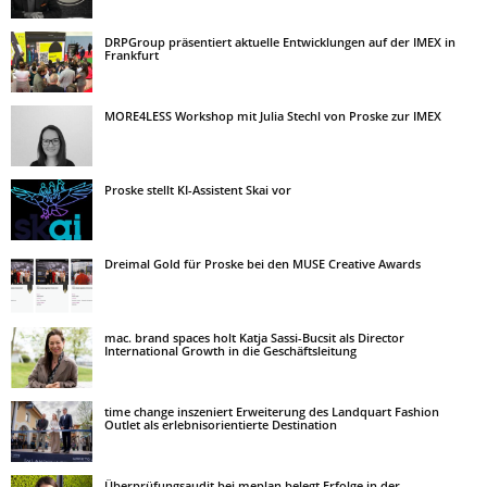
DRPGroup präsentiert aktuelle Entwicklungen auf der IMEX in
Frankfurt
MORE4LESS Workshop mit Julia Stechl von Proske zur IMEX
Proske stellt KI-Assistent Skai vor
Dreimal Gold für Proske bei den MUSE Creative Awards
mac. brand spaces holt Katja Sassi-Bucsit als Director
International Growth in die Geschäftsleitung
time change inszeniert Erweiterung des Landquart Fashion
Outlet als erlebnisorientierte Destination
Überprüfungsaudit bei meplan belegt Erfolge in der