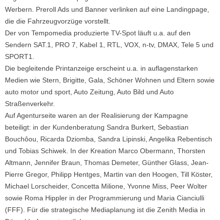
Werbern. Preroll Ads und Banner verlinken auf eine Landingpage,
die die Fahrzeugvorzüge vorstellt.
Der von Tempomedia produzierte TV-Spot läuft u.a. auf den
Sendern SAT.1, PRO 7, Kabel 1, RTL, VOX, n-tv, DMAX, Tele 5 und
SPORT1.
Die begleitende Printanzeige erscheint u.a. in auflagenstarken
Medien wie Stern, Brigitte, Gala, Schöner Wohnen und Eltern sowie
auto motor und sport, Auto Zeitung, Auto Bild und Auto
Straßenverkehr.
Auf Agenturseite waren an der Realisierung der Kampagne
beteiligt: in der Kundenberatung Sandra Burkert, Sebastian
Bouchôou, Ricarda Dziomba, Sandra Lipinski, Angelika Rebentisch
und Tobias Schiwek. In der Kreation Marco Obermann, Thorsten
Altmann, Jennifer Braun, Thomas Demeter, Günther Glass, Jean-
Pierre Gregor, Philipp Hentges, Martin van den Hoogen, Till Köster,
Michael Lorscheider, Concetta Milione, Yvonne Miss, Peer Wolter
sowie Roma Hippler in der Programmierung und Maria Cianciulli
(FFF). Für die strategische Mediaplanung ist die Zenith Media in