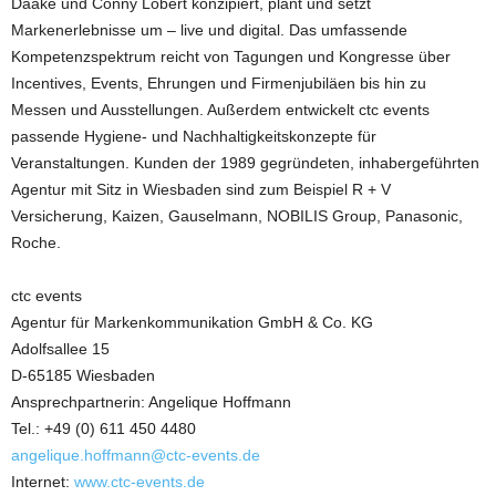
Daake und Conny Lobert konzipiert, plant und setzt
Markenerlebnisse um – live und digital. Das umfassende
Kompetenzspektrum reicht von Tagungen und Kongresse über
Incentives, Events, Ehrungen und Firmenjubiläen bis hin zu
Messen und Ausstellungen. Außerdem entwickelt ctc events
passende Hygiene- und Nachhaltigkeitskonzepte für
Veranstaltungen. Kunden der 1989 gegründeten, inhabergeführten
Agentur mit Sitz in Wiesbaden sind zum Beispiel R + V
Versicherung, Kaizen, Gauselmann, NOBILIS Group, Panasonic,
Roche.
ctc events
Agentur für Markenkommunikation GmbH & Co. KG
Adolfsallee 15
D-65185 Wiesbaden
Ansprechpartnerin: Angelique Hoffmann
Tel.: +49 (0) 611 450 4480
angelique.hoffmann@ctc-events.de
Internet:
www.ctc-events.de