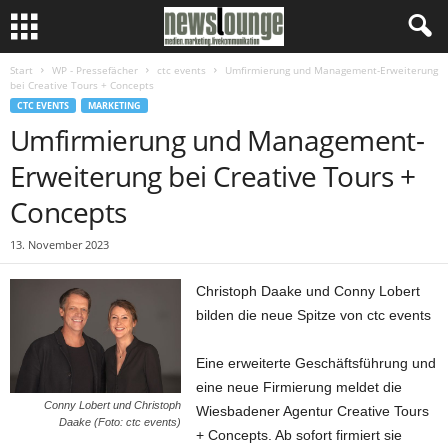
Start
WP - Pressefächer
ctc events
Umfirmierung und Management-Erweiterung
bei Creative Tours + Concepts
CTC EVENTS
MARKETING
Umfirmierung und Management-
Erweiterung bei Creative Tours +
Concepts
13. November 2023
Christoph Daake und Conny Lobert
bilden die neue Spitze von ctc events
Eine erweiterte Geschäftsführung und
eine neue Firmierung meldet die
Conny Lobert und Christoph
Wiesbadener Agentur Creative Tours
Daake (Foto: ctc events)
+ Concepts. Ab sofort firmiert sie