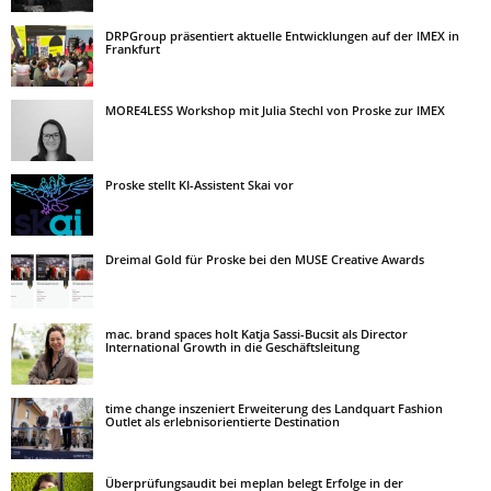
DRPGroup präsentiert aktuelle Entwicklungen auf der IMEX in
Frankfurt
MORE4LESS Workshop mit Julia Stechl von Proske zur IMEX
Proske stellt KI-Assistent Skai vor
Dreimal Gold für Proske bei den MUSE Creative Awards
mac. brand spaces holt Katja Sassi-Bucsit als Director
International Growth in die Geschäftsleitung
time change inszeniert Erweiterung des Landquart Fashion
Outlet als erlebnisorientierte Destination
Überprüfungsaudit bei meplan belegt Erfolge in der