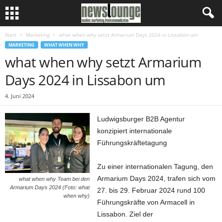
Start
Marketing
what when why setzt Armarium Days 2024 in Lissabon um
MARKETING
WHAT WHEN WHY
what when why setzt Armarium
Days 2024 in Lissabon um
4. Juni 2024
Ludwigsburger B2B Agentur
konzipiert internationale
Führungskräftetagung
Zu einer internationalen Tagung, den
Armarium Days 2024, trafen sich vom
what when why Team bei den
Armarium Days 2024 (Foto: what
27. bis 29. Februar 2024 rund 100
when why)
Führungskräfte von Armacell in
Lissabon. Ziel der