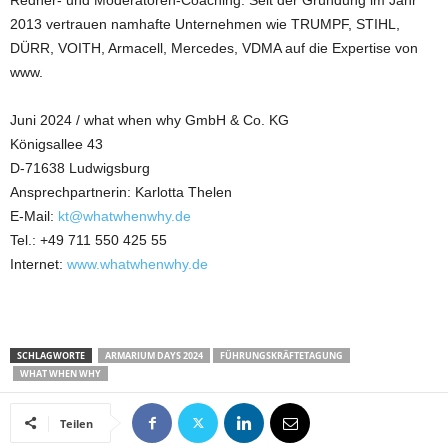
Redner- und Moderatoren-Coaching. Seit der Gründung im Jahr
2013 vertrauen namhafte Unternehmen wie TRUMPF, STIHL,
DÜRR, VOITH, Armacell, Mercedes, VDMA auf die Expertise von
www.
Juni 2024 / what when why GmbH & Co. KG
Königsallee 43
D-71638 Ludwigsburg
Ansprechpartnerin: Karlotta Thelen
E-Mail:
kt@whatwhenwhy.de
Tel.: +49 711 550 425 55
Internet:
www.whatwhenwhy.de
SCHLAGWORTE
ARMARIUM DAYS 2024
FÜHRUNGSKRÄFTETAGUNG
WHAT WHEN WHY
Teilen