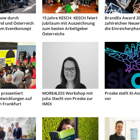
how durch
15 Jahre KESCH: KESCH feiert
BrandEx Award 20
nd und Österreich
Jubiläum mit Auszeichnung
zahlreichen Neuer
em Eventkonzept
zum besten Arbeitgeber
die Einreicherpha
Österreichs
präsentiert
MORE4LESS Workshop mit
Proske stellt KI-As
ntwicklungen auf
Julia Stechl von Proske zur
vor
n Frankfurt
IMEX