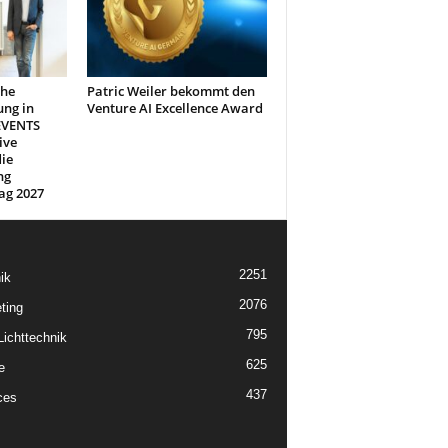
che
Patric Weiler bekommt den
ung in
Venture AI Excellence Award
EVENTS
ive
ie
ng
ag 2027
2251
ik
2076
ting
795
ichttechnik
625
e
437
ces