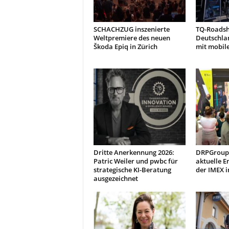
SCHACHZUG inszenierte
TQ-Roads
Weltpremiere des neuen
Deutschla
Škoda Epiq in Zürich
mit mobil
Dritte Anerkennung 2026:
DRPGroup 
Patric Weiler und pwbc für
aktuelle E
strategische KI-Beratung
der IMEX i
ausgezeichnet