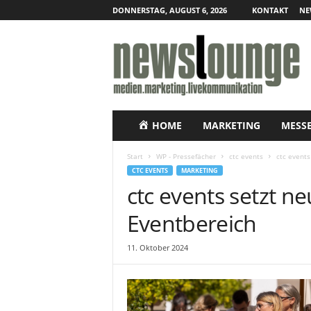
DONNERSTAG, AUGUST 6, 2026
KONTAKT
NE
N
e
w
s
l
o
u
HOME
MARKETING
MESS
n
g
Start
WP - Pressefächer
ctc events
ctc events
e
CTC EVENTS
MARKETING
–
ctc events setzt n
O
n
Eventbereich
l
i
11. Oktober 2024
n
e
-
P
r