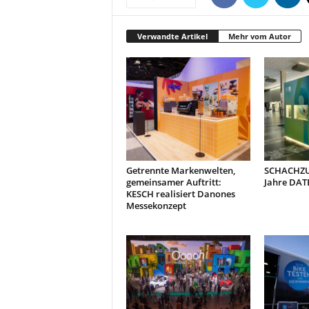
Verwandte Artikel
Mehr vom Autor
Getrennte Markenwelten,
SCHACHZUG
gemeinsamer Auftritt:
Jahre DAT
KESCH realisiert Danones
Messekonzept