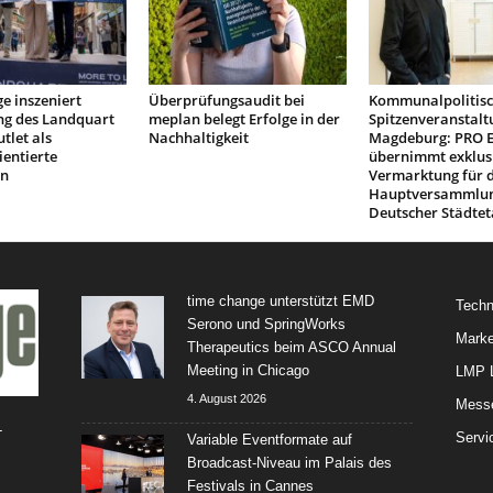
e inszeniert
Überprüfungsaudit bei
Kommunalpolitis
ng des Landquart
meplan belegt Erfolge in der
Spitzenveranstalt
tlet als
Nachhaltigkeit
Magdeburg: PRO 
ientierte
übernimmt exklus
on
Vermarktung für d
Hauptversammlu
Deutscher Städtet
time change unterstützt EMD
Techn
Serono und SpringWorks
Marke
Therapeutics beim ASCO Annual
Meeting in Chicago
LMP L
4. August 2026
Mess
-
Servi
Variable Eventformate auf
Broadcast-Niveau im Palais des
Festivals in Cannes