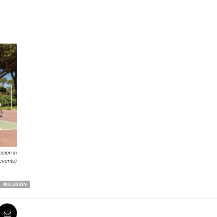
usion in
events)
INKLUSION