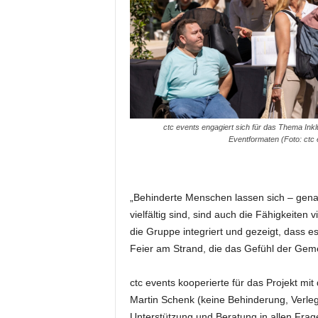
e
s
s
e
p
o
r
t
ctc events engagiert sich für das Thema Inkl
a
Eventformaten (Foto: ctc 
l
.
M
e
„Behinderte Menschen lassen sich – gen
d
vielfältig sind, sind auch die Fähigkeiten 
i
die Gruppe integriert und gezeigt, dass 
e
Feier am Strand, die das Gefühl der Gem
n
–
M
ctc events kooperierte für das Projekt mit
a
Martin Schenk (keine Behinderung, Verlege
r
Unterstützung und Beratung in allen Frag