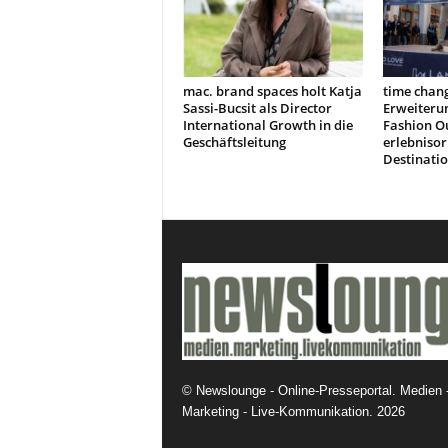
mac. brand spaces holt Katja
time chang
Sassi-Bucsit als Director
Erweiteru
International Growth in die
Fashion Ou
Geschäftsleitung
erlebnisor
Destinati
©
Newslounge - Online-Presseportal. Medien 
Marketing - Live-Kommunikation.
2026