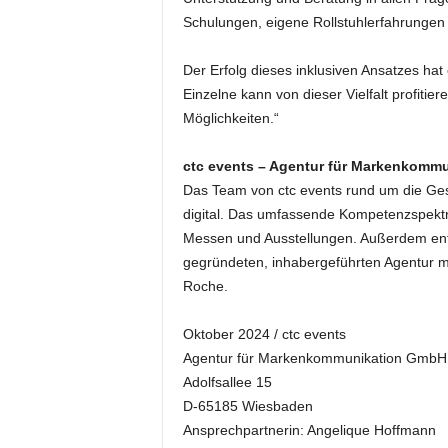
k
Schulungen, eigene Rollstuhlerfahrungen 
e
t
Der Erfolg dieses inklusiven Ansatzes hat
i
Einzelne kann von dieser Vielfalt profitie
n
g
Möglichkeiten.“
–
L
ctc events – Agentur für Markenkomm
i
Das Team von ctc events rund um die Gesc
v
digital. Das umfassende Kompetenzspektr
e
Messen und Ausstellungen. Außerdem entw
-
gegründeten, inhabergeführten Agentur m
K
o
Roche.
m
m
Oktober 2024 / ctc events
u
Agentur für Markenkommunikation GmbH
n
Adolfsallee 15
i
D-65185 Wiesbaden
k
Ansprechpartnerin: Angelique Hoffmann
a