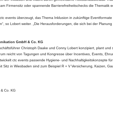
am Firmensitz oder spannende Barrierefreiheitschecks die Thematik er
 ctc events überzeugt, das Thema Inklusion in zukünftige Eventformate 
ren“, so Lobert weiter. „Die Herausforderungen, die sich bei der Planung
unikation GmbH & Co. KG
häftsführer Christoph Daake und Conny Lobert konzipiert, plant und 
um reicht von Tagungen und Kongresse über Incentives, Events, Ehrun
ickelt ctc events passende Hygiene- und Nachhaltigkeitskonzepte fü
it Sitz in Wiesbaden sind zum Beispiel R + V Versicherung, Kaizen, 
 & Co. KG