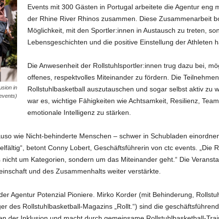
Events mit 300 Gästen in Portugal arbeitete die Agentur eng m
der Rhine River Rhinos zusammen. Diese Zusammenarbeit bot
Möglichkeit, mit den Sportler:innen in Austausch zu treten, so
Lebensgeschichten und die positive Einstellung der Athleten 
Die Anwesenheit der Rollstuhlsportler:innen trug dazu bei,
offenes, respektvolles Miteinander zu fördern. Die Teilnehmen
usion in
Rollstuhlbasketball auszutauschen und sogar selbst aktiv zu w
events)
war es, wichtige Fähigkeiten wie Achtsamkeit, Resilienz, Team
emotionale Intelligenz zu stärken.
auso wie Nicht-behinderte Menschen – schwer in Schubladen einordne
vielfältig“, betont Conny Lobert, Geschäftsführerin von ctc events. „Die
es nicht um Kategorien, sondern um das Miteinander geht.“ Die Verans
einschaft und des Zusammenhalts weiter verstärkte.
 der Agentur Potenzial Pioniere. Mirko Korder (mit Behinderung, Rollstu
r des Rollstuhlbasketball-Magazins „Rollt.“) sind die geschäftsführend
en der Inklusion und macht durch gemeinsame Rollstuhlbasketball-Trai