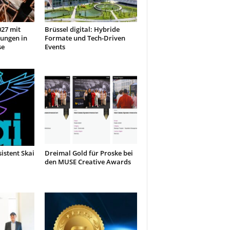
27 mit
Brüssel digital: Hybride
ungen in
Formate und Tech-Driven
se
Events
sistent Skai
Dreimal Gold für Proske bei
den MUSE Creative Awards