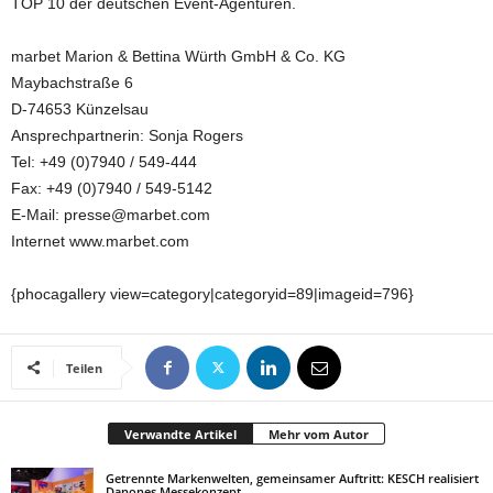
TOP 10 der deutschen Event-Agenturen.
marbet Marion & Bettina Würth GmbH & Co. KG
Maybachstraße 6
D-74653 Künzelsau
Ansprechpartnerin: Sonja Rogers
Tel: +49 (0)7940 / 549-444
Fax: +49 (0)7940 / 549-5142
E-Mail: presse@marbet.com
Internet www.marbet.com
{phocagallery view=category|categoryid=89|imageid=796}
Teilen
Verwandte Artikel
Mehr vom Autor
Getrennte Markenwelten, gemeinsamer Auftritt: KESCH realisiert
Danones Messekonzept