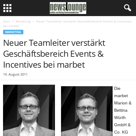
Start
Marketing
Neuer Teamleiter verstärkt Geschäftsbereich Events & Incentives
bei marbet
MARKETING
Neuer Teamleiter verstärkt
Geschäftsbereich Events &
Incentives bei marbet
19. August 2011
Die
marbet
Marion &
Bettina
Würth
GmbH &
Co. KG