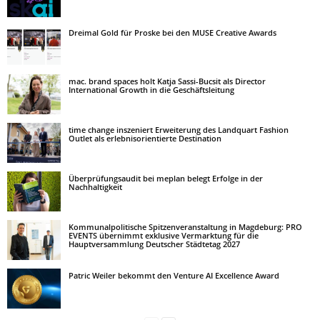
Dreimal Gold für Proske bei den MUSE Creative Awards
mac. brand spaces holt Katja Sassi-Bucsit als Director
International Growth in die Geschäftsleitung
time change inszeniert Erweiterung des Landquart Fashion
Outlet als erlebnisorientierte Destination
Überprüfungsaudit bei meplan belegt Erfolge in der
Nachhaltigkeit
Kommunalpolitische Spitzenveranstaltung in Magdeburg: PRO
EVENTS übernimmt exklusive Vermarktung für die
Hauptversammlung Deutscher Städtetag 2027
Patric Weiler bekommt den Venture AI Excellence Award