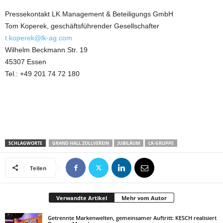
Pressekontakt LK Management & Beteiligungs GmbH
Tom Koperek, geschäftsführender Gesellschafter
t.koperek@lk-ag.com
Wilhelm Beckmann Str. 19
45307 Essen
Tel.: +49 201 74 72 180
SCHLAGWORTE
GRAND HALL ZOLLVEREIN
JUBILÄUM
LK-GRUPPE
Teilen
Verwandte Artikel
Mehr vom Autor
Getrennte Markenwelten, gemeinsamer Auftritt: KESCH realisiert