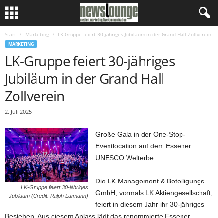
Start
Marketing
LK-Gruppe feiert 30-jähriges Jubiläum in der Grand Hall Zollverein
MARKETING
LK-Gruppe feiert 30-jähriges
Jubiläum in der Grand Hall
Zollverein
2. Juli 2025
Große Gala in der One-Stop-
Eventlocation auf dem Essener
UNESCO Welterbe
Die LK Management & Beteiligungs
LK-Gruppe feiert 30-jähriges
GmbH, vormals LK Aktiengesellschaft,
Jubiläum (Credit: Ralph Larmann)
feiert in diesem Jahr ihr 30-jähriges
Bestehen. Aus diesem Anlass lädt das renommierte Essener