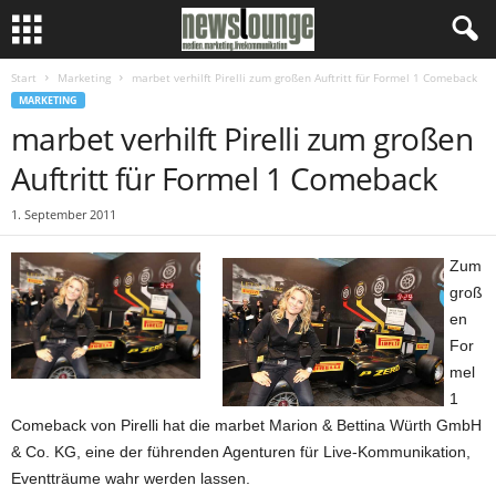
Start
Marketing
marbet verhilft Pirelli zum großen Auftritt für Formel 1 Comeback
MARKETING
marbet verhilft Pirelli zum großen
Auftritt für Formel 1 Comeback
1. September 2011
Zum
groß
en
For
mel
1
Comeback von Pirelli hat die marbet Marion & Bettina Würth GmbH
& Co. KG, eine der führenden Agenturen für Live-Kommunikation,
Eventträume wahr werden lassen.