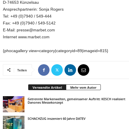
D-74653 Künzelsau
Ansprechpartnerin: Sonja Rogers
Tel: +49 (0)7940 / 549-444
Fax: +49 (0)7940 / 549-5142
E-Mail: presse@marbet.com
Internet www.marbet.com
{phocagallery view=category|categoryid=89|imageid=815}
Teilen
Verwandte Artikel
Mehr vom Autor
Getrennte Markenwelten, gemeinsamer Auftritt: KESCH realisiert
Danones Messekonzept
SCHACHZUG inszeniert 60 Jahre DATEV