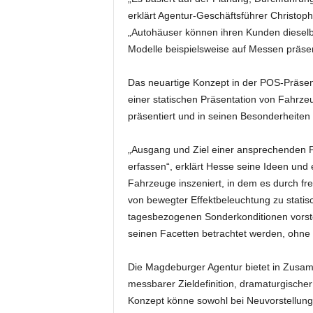
e
erklärt Agentur-Geschäftsführer Christoph
s
„Autohäuser können ihren Kunden dieselbe
s
Modelle beispielsweise auf Messen präsen
e
p
Das neuartige Konzept in der POS-Präsent
o
einer statischen Präsentation von Fahrze
r
t
präsentiert und in seinen Besonderheiten 
a
l
„Ausgang und Ziel einer ansprechenden Prä
.
erfassen“, erklärt Hesse seine Ideen und 
M
Fahrzeuge inszeniert, in dem es durch f
e
von bewegter Effektbeleuchtung zu stati
d
tagesbezogenen Sonderkonditionen vorstel
i
e
seinen Facetten betrachtet werden, ohne
n
–
Die Magdeburger Agentur bietet in Zusam
M
messbarer Zieldefinition, dramaturgischer
a
Konzept könne sowohl bei Neuvorstellung
r