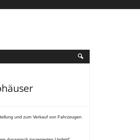
tohäuser
stellung und zum Verkauf von Fahrzeugen
nem dynamisch inszenierten Umfeld“,