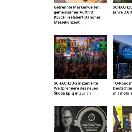
t
Getrennte Markenwelten,
SCHACHZUG
i
gemeinsamer Auftritt:
Jahre DAT
o
KESCH realisiert Danones
n
Messekonzept
.
SCHACHZUG inszenierte
TQ-Roads
Weltpremiere des neuen
Deutschla
Škoda Epiq in Zürich
mit mobil