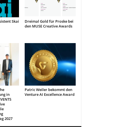
sistent Skai
Dreimal Gold für Proske bei
den MUSE Creative Awards
che
Patric Weiler bekommt den
ung in
Venture AI Excellence Award
EVENTS
ive
ie
ng
ag 2027