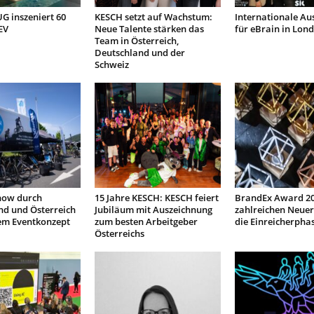
 inszeniert 60
KESCH setzt auf Wachstum:
Internationale Au
EV
Neue Talente stärken das
für eBrain in Lon
Team in Österreich,
Deutschland und der
Schweiz
how durch
15 Jahre KESCH: KESCH feiert
BrandEx Award 20
nd und Österreich
Jubiläum mit Auszeichnung
zahlreichen Neuer
em Eventkonzept
zum besten Arbeitgeber
die Einreicherpha
Österreichs