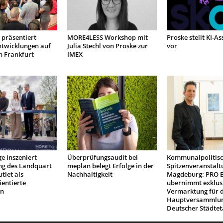
präsentiert
MORE4LESS Workshop mit
Proske stellt KI-As
ntwicklungen auf
Julia Stechl von Proske zur
vor
n Frankfurt
IMEX
e inszeniert
Überprüfungsaudit bei
Kommunalpolitis
ng des Landquart
meplan belegt Erfolge in der
Spitzenveranstalt
tlet als
Nachhaltigkeit
Magdeburg: PRO 
ientierte
übernimmt exklus
on
Vermarktung für d
Hauptversammlu
Deutscher Städtet