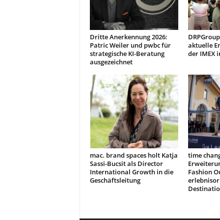
Dritte Anerkennung 2026:
DRPGroup 
Patric Weiler und pwbc für
aktuelle E
strategische KI-Beratung
der IMEX i
ausgezeichnet
mac. brand spaces holt Katja
time chang
Sassi-Bucsit als Director
Erweiteru
International Growth in die
Fashion Ou
Geschäftsleitung
erlebnisor
Destinati