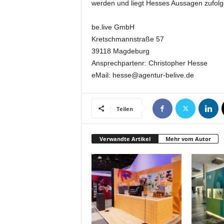
werden und liegt Hesses Aussagen zufolg
k
e
t
be.live GmbH
i
Kretschmannstraße 57
n
39118 Magdeburg
g
Ansprechpartenr: Christopher Hesse
–
eMail: hesse@agentur-belive.de
L
i
v
Teilen
e
-
K
Verwandte Artikel
Mehr vom Autor
o
m
m
u
n
i
k
a