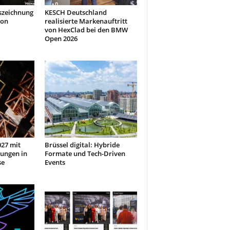
szeichnung
KESCH Deutschland
don
realisierte Markenauftritt
von HexClad bei den BMW
Open 2026
27 mit
Brüssel digital: Hybride
ungen in
Formate und Tech-Driven
se
Events