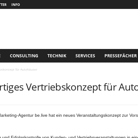
TER
INFO
E
CONSULTING
TECHNIK
SERVICES
PRESSEFÄCHER
ebskonzept für Autohäuser
artiges Vertriebskonzept für Au
rketing-Agentur be.live hat ein neues Veranstaltungskonzept zur Vor
g und Erfolgskontrolle von Kunden- und Vertriebsveranstaltungen in ei