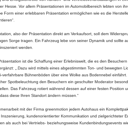
er Hesse. Vor allem Präsentationen im Automobilbereich lebten von ihre
 Form einer erlebbaren Präsentation ermöglichen wie es die Herstell
tieren“.
ation, also der Präsentation direkt am Verkaufsort, soll dem Widers
ugen Sorge tragen. Ein Fahrzeug lebe von seiner Dynamik und sollte 
inszeniert werden.
sentation ist die Schaffung einer Erlebniswelt, die es den Besuchern e
ergänzt: „.Dazu wird mittels eines abgestimmten Ton- und bewegten Lich
rei-verfahrbare Bühnenböden über eine Wolke aus Bodennebel einfährt.
scher Spotbeleuchtung den Besuchern ein geschulter Moderator besond
len. Das Fahrzeug rotiert während dessen auf einer festen Position u
 dass diese Ihren Standort ändern müssen.“
menarbeit mit der Firma greenmotion jedem Autohaus ein Komplettpake
 Inszenierung, kundenorientierter Kommunikation und zielgerichteter Er
en als auch bei Vertriebs- beziehungsweise Kundenbindungsevents wie