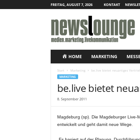
FREITAG, AUGUST 7, 2026
KONTAKT
NEWSLET
N
e
w
s
l
o
u
HOME
MARKETING
MESS
n
g
Start
Marketing
be.live bietet neuartiges Vertri
e
MARKETING
–
be.live bietet neu
O
n
8. September 2011
l
i
n
Magdeburg (sp). Die Magdeburger Live-Ma
e
entwickelt und geht damit neue Wege.
-
P
r
„Es basiert auf der Planung, Durchführun