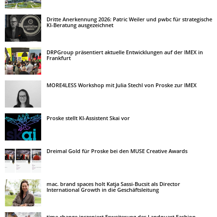
Dritte Anerkennung 2026: Patric Weiler und pwbc für strategische
KI-Beratung ausgezeichnet
DRPGroup präsentiert aktuelle Entwicklungen auf der IMEX in
Frankfurt
MORE4LESS Workshop mit Julia Stechl von Proske zur IMEX
Proske stellt KI-Assistent Skai vor
Dreimal Gold für Proske bei den MUSE Creative Awards
mac. brand spaces holt Katja Sassi-Bucsit als Director
International Growth in die Geschäftsleitung
time change inszeniert Erweiterung des Landquart Fashion