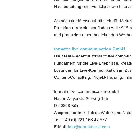
k
Nachbereitung ein Eventclip sowie Inter
e
t
Als nächster Messeauftritt steht für Metre
i
Frankfurt am Main stattfindet (Halle 9, S
n
g
und produziert einen begleitenden Werbec
–
L
format:c live communication GmbH
i
Die Kreativ-Agentur format:c live commun
v
Fundament für die Live-Erlebnisse, kreat
e
Lösungen für Live-Kommunikation im Zus
-
Content-Consulting, Projekt-Planung, Fil
K
o
m
format:c live communication GmbH
m
Neuer Weyerstraßerweg 135
u
D-50969 Köln
n
Ansprechpartner: Tobias Weber und Natal
i
Tel.: +49 (0) 221 168 47 577
k
E-Mail:
info@formatc-live.com
a