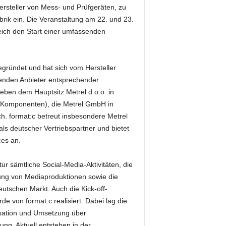
ersteller von Mess- und Prüfgeräten, zu
brik ein. Die Veranstaltung am 22. und 23.
ich den Start einer umfassenden
egründet und hat sich vom Hersteller
renden Anbieter entsprechender
ben dem Hauptsitz Metrel d.o.o. in
r Komponenten), die Metrel GmbH in
ch. format:c betreut insbesondere Metrel
ls deutscher Vertriebspartner und bietet
ces an.
r sämtliche Social-Media-Aktivitäten, die
lung von Mediaproduktionen sowie die
utschen Markt. Auch die Kick-off-
e von format:c realisiert. Dabei lag die
sation und Umsetzung über
g. Aktuell entstehen in der