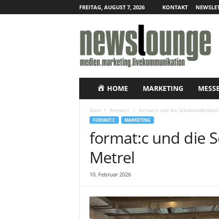
FREITAG, AUGUST 7, 2026
KONTAKT
NEWSLET
N
e
w
s
l
o
u
HOME
MARKETING
MESS
n
g
Start
format:c
format:c und die Schokoladenfabrik
e
FORMAT:C
MARKETING
–
format:c und die S
O
n
Metrel
l
i
10. Februar 2026
n
e
-
P
r