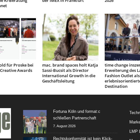
he KI-Beratung
der IMEX in Frankfurt
2026
hnet
ld für Proske bei
mac. brand spaces holt Katja
time change insze
Creative Awards
Sassi-Bucsit als Director
Erweiterung des 
International Growth in die
Fashion Outlet als
Geschäftsleitung
erlebnisorientiert
Destination
Fortuna Köln und format:c
Techn
schließen Partnerschaft
Marke
7. August 2026
LMP L
Rechtskonformität ist kein Klick-