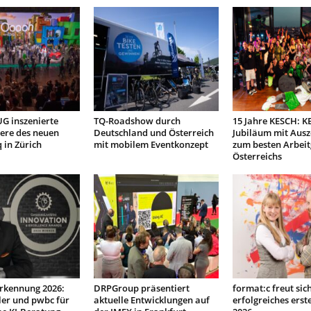
 inszenierte
TQ-Roadshow durch
15 Jahre KESCH: K
ere des neuen
Deutschland und Österreich
Jubiläum mit Aus
 in Zürich
mit mobilem Eventkonzept
zum besten Arbei
Österreichs
erkennung 2026:
DRPGroup präsentiert
format:c freut sic
ler und pwbc für
aktuelle Entwicklungen auf
erfolgreiches erst