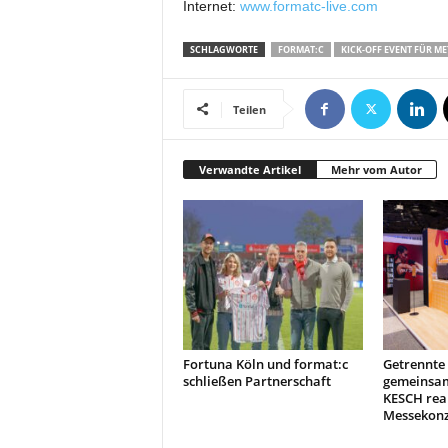
t
Internet:
www.formatc-live.com
i
o
SCHLAGWORTE
FORMAT:C
KICK-OFF EVENT FÜR ME
n
.
Teilen
Verwandte Artikel
Mehr vom Autor
Fortuna Köln und format:c
Getrennte
schließen Partnerschaft
gemeinsam
KESCH rea
Messekonz