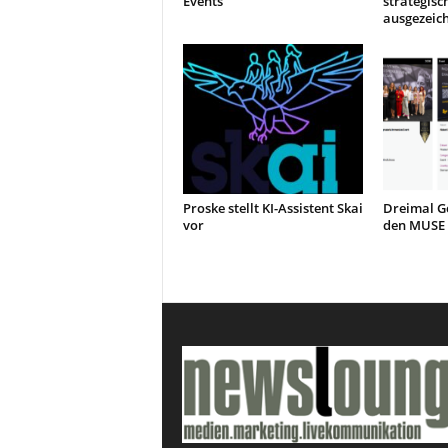
Events
strategisc
ausgezeic
Proske stellt KI-Assistent Skai
Dreimal Go
vor
den MUSE 