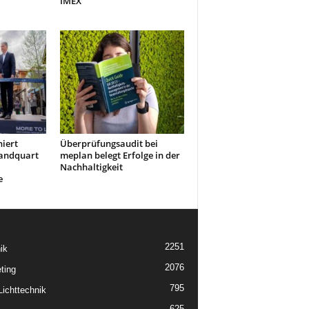
IMEX
niert
Überprüfungsaudit bei
Landquart
meplan belegt Erfolge in der
Nachhaltigkeit
e
2251
ik
2076
ting
795
ichttechnik
625