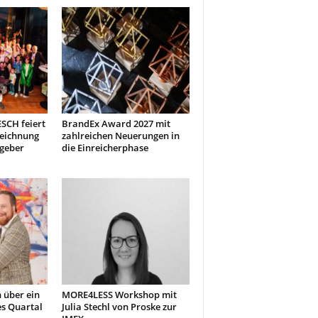
ESCH feiert
BrandEx Award 2027 mit
zeichnung
zahlreichen Neuerungen in
tgeber
die Einreicherphase
h über ein
MORE4LESS Workshop mit
es Quartal
Julia Stechl von Proske zur