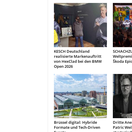
KESCH Deutschland
SCHACHZUG
realisierte Markenauftritt
Weltpremi
von HexClad bei den BMW
Škoda Epiq
Open 2026
Brüssel digital: Hybride
Dritte An
Formate und Tech-Driven
Patric Wei