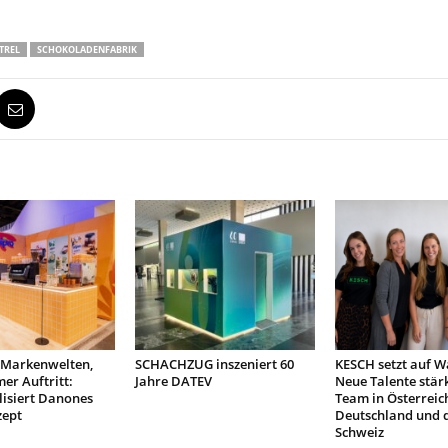
TREL
SCHOKOLADENFABRIK
 Markenwelten,
SCHACHZUG inszeniert 60
KESCH setzt auf 
er Auftritt:
Jahre DATEV
Neue Talente stär
lisiert Danones
Team in Österreic
ept
Deutschland und 
Schweiz