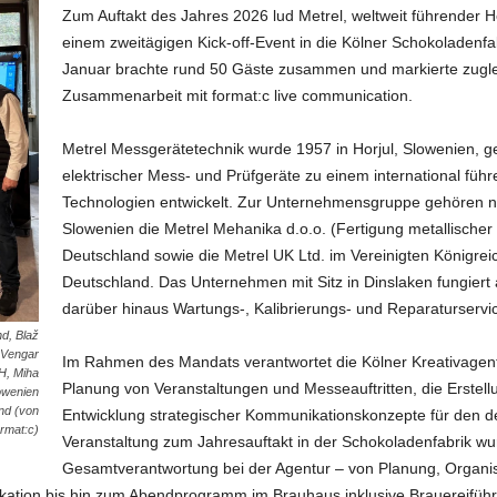
Zum Auftakt des Jahres 2026 lud Metrel, weltweit führender H
einem zweitägigen Kick-off-Event in die Kölner Schokoladenfa
Januar brachte rund 50 Gäste zusammen und markierte zugle
Zusammenarbeit mit format:c live communication.
Metrel Messgerätetechnik wurde 1957 in Horjul, Slowenien, g
elektrischer Mess- und Prüfgeräte zu einem international füh
Technologien entwickelt. Zur Unternehmensgruppe gehören ne
Slowenien die Metrel Mehanika d.o.o. (Fertigung metallische
Deutschland sowie die Metrel UK Ltd. im Vereinigten Königrei
Deutschland. Das Unternehmen mit Sitz in Dinslaken fungiert a
darüber hinaus Wartungs-, Kalibrierungs- und Reparaturservi
d, Blaž
 Vengar
Im Rahmen des Mandats verantwortet die Kölner Kreativagentu
H, Miha
Planung von Veranstaltungen und Messeauftritten, die Erstel
owenien
nd (von
Entwicklung strategischer Kommunikationskonzepte für den de
ormat:c)
Veranstaltung zum Jahresauftakt in der Schokoladenfabrik wurd
Gesamtverantwortung bei der Agentur – von Planung, Organi
ion bis hin zum Abendprogramm im Brauhaus inklusive Brauereiführun