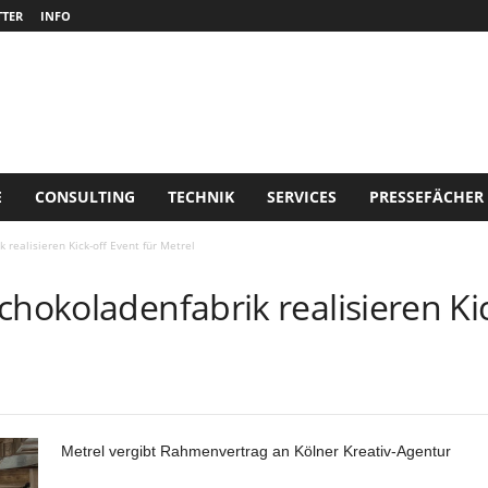
TER
INFO
E
CONSULTING
TECHNIK
SERVICES
PRESSEFÄCHER
 realisieren Kick-off Event für Metrel
chokoladenfabrik realisieren Kic
Metrel vergibt Rahmenvertrag an Kölner Kreativ-Agentur