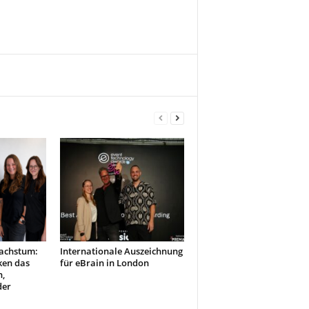
Wachstum:
Internationale Auszeichnung
ken das
für eBrain in London
h,
der