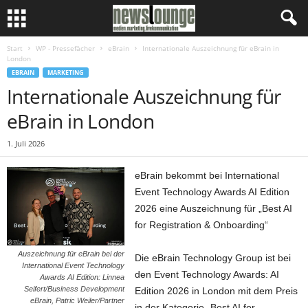
Start
WP - Pressefächer
eBrain
Internationale Auszeichnung für eBrain in
London
EBRAIN
MARKETING
Internationale Auszeichnung für
eBrain in London
1. Juli 2026
eBrain bekommt bei International
Event Technology Awards AI Edition
2026 eine Auszeichnung für „Best AI
for Registration & Onboarding“
Auszeichnung für eBrain bei der
Die eBrain Technology Group ist bei
International Event Technology
den Event Technology Awards: AI
Awards AI Edition: Linnea
Seifert/Business Development
Edition 2026 in London mit dem Preis
eBrain, Patric Weiler/Partner
in der Kategorie „Best AI for