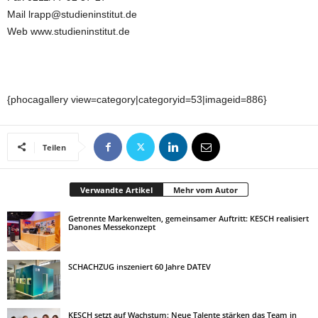
Mail lrapp@studieninstitut.de
Web www.studieninstitut.de
{phocagallery view=category|categoryid=53|imageid=886}
Teilen
Verwandte Artikel
Mehr vom Autor
Getrennte Markenwelten, gemeinsamer Auftritt: KESCH realisiert
Danones Messekonzept
SCHACHZUG inszeniert 60 Jahre DATEV
KESCH setzt auf Wachstum: Neue Talente stärken das Team in