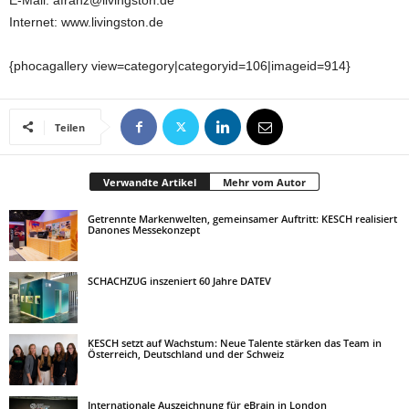
E-Mail: afranz@livingston.de
Internet: www.livingston.de
{phocagallery view=category|categoryid=106|imageid=914}
Teilen
Verwandte Artikel
Mehr vom Autor
Getrennte Markenwelten, gemeinsamer Auftritt: KESCH realisiert
Danones Messekonzept
SCHACHZUG inszeniert 60 Jahre DATEV
KESCH setzt auf Wachstum: Neue Talente stärken das Team in
Österreich, Deutschland und der Schweiz
Internationale Auszeichnung für eBrain in London