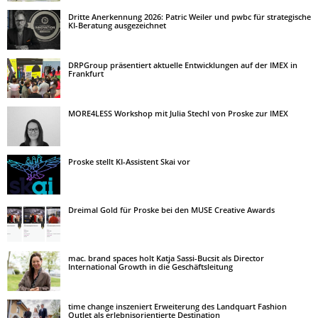
Dritte Anerkennung 2026: Patric Weiler und pwbc für strategische
KI-Beratung ausgezeichnet
DRPGroup präsentiert aktuelle Entwicklungen auf der IMEX in
Frankfurt
MORE4LESS Workshop mit Julia Stechl von Proske zur IMEX
Proske stellt KI-Assistent Skai vor
Dreimal Gold für Proske bei den MUSE Creative Awards
mac. brand spaces holt Katja Sassi-Bucsit als Director
International Growth in die Geschäftsleitung
time change inszeniert Erweiterung des Landquart Fashion
Outlet als erlebnisorientierte Destination