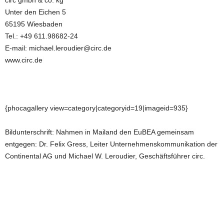
circ gmbh & co. kg
Unter den Eichen 5
65195 Wiesbaden
Tel.: +49 611.98682-24
E-mail: michael.leroudier@circ.de
www.circ.de
{phocagallery view=category|categoryid=19|imageid=935}
Bildunterschrift: Nahmen in Mailand den EuBEA gemeinsam
entgegen: Dr. Felix Gress, Leiter Unternehmenskommunikation der
Continental AG und Michael W. Leroudier, Geschäftsführer circ.