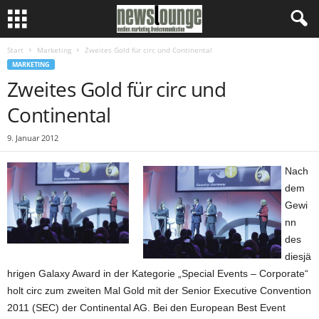
Start
Marketing
Zweites Gold für circ und Continental
MARKETING
Zweites Gold für circ und
Continental
9. Januar 2012
Nach
dem
Gewi
nn
des
diesjä
hrigen Galaxy Award in der Kategorie „Special Events – Corporate“
holt circ zum zweiten Mal Gold mit der Senior Executive Convention
2011 (SEC) der Continental AG. Bei den European Best Event