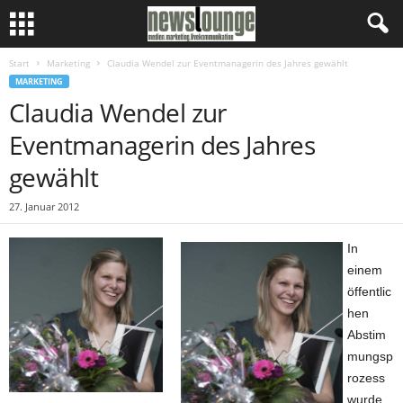
Start
Marketing
Claudia Wendel zur Eventmanagerin des Jahres gewählt
MARKETING
Claudia Wendel zur
Eventmanagerin des Jahres
gewählt
27. Januar 2012
In
einem
öffentlic
hen
Abstim
mungsp
rozess
wurde