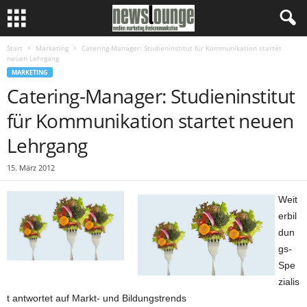
Start
Marketing
Catering-Manager: Studieninstitut für Kommunikation startet
neuen Lehrgang
MARKETING
Catering-Manager: Studieninstitut
für Kommunikation startet neuen
Lehrgang
15. März 2012
Weit
erbil
dun
gs-
Spe
zialis
t antwortet auf Markt- und Bildungstrends