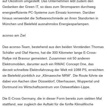
auf Ökostrom umgestellt. Das Unternehmen lebt zudem den
Gedanken der Green IT, so dass zum Stromsparen durchweg
energieeffiziente PC-Systeme zum Einsatz kommen. Darüber
hinaus verwendet die Softwareschmiede an ihren Standorten in
München und Bielefeld ausnahmslos Energiesparlampen.
aconso am Ziel
Das aconso-Team, bestehend aus den beiden Vorständen Thomas
Schäfer und Olaf Harms, hat die 300 Kilometer lange E-Cross-
Rallye mit Bravour gemeistert. Zusammen mit 50 anderen
Elektromobilen, darunter auch ein RIMAC Concept One, das
derzeit schnellste Elektrofahrzeug der Welt mit 1088 PS, erreichten
sie Bielefeld pünktlich zur „Klimawoche NRW“. Die Route führte sie
dabei von Aachen über Düsseldorf, Oberhausen, Wuppertal und
Dortmund ins Wirtschaftszentrum von Ostwestfalen-Lippe.
Die E-Cross Germany, die in dieser Form bereits zum siebten Mal
stattfand, war zugleich der Auftakt für die fünfte KlimaWoche