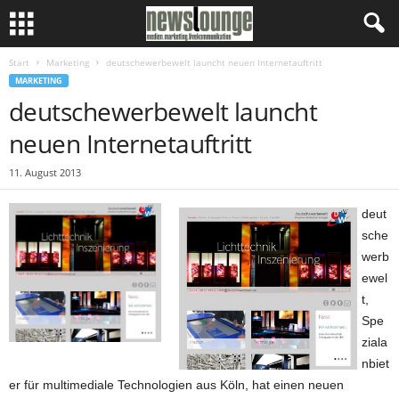
Start
Marketing
deutschewerbewelt launcht neuen Internetauftritt
MARKETING
deutschewerbewelt launcht
neuen Internetauftritt
11. August 2013
deut
sche
werb
ewel
t,
Spe
ziala
nbiet
er für multimediale Technologien aus Köln, hat einen neuen