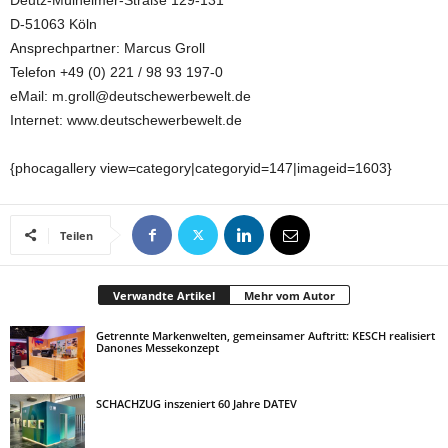
Deutz-Mülheimer-Straße 129-131
D-51063 Köln
Ansprechpartner: Marcus Groll
Telefon +49 (0) 221 / 98 93 197-0
eMail: m.groll@deutschewerbewelt.de
Internet: www.deutschewerbewelt.de
{phocagallery view=category|categoryid=147|imageid=1603}
Teilen
Verwandte Artikel
Mehr vom Autor
Getrennte Markenwelten, gemeinsamer Auftritt: KESCH realisiert
Danones Messekonzept
SCHACHZUG inszeniert 60 Jahre DATEV