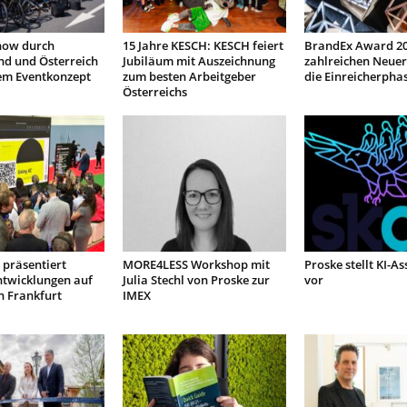
how durch
15 Jahre KESCH: KESCH feiert
BrandEx Award 20
nd und Österreich
Jubiläum mit Auszeichnung
zahlreichen Neuer
em Eventkonzept
zum besten Arbeitgeber
die Einreicherpha
Österreichs
präsentiert
MORE4LESS Workshop mit
Proske stellt KI-As
ntwicklungen auf
Julia Stechl von Proske zur
vor
n Frankfurt
IMEX