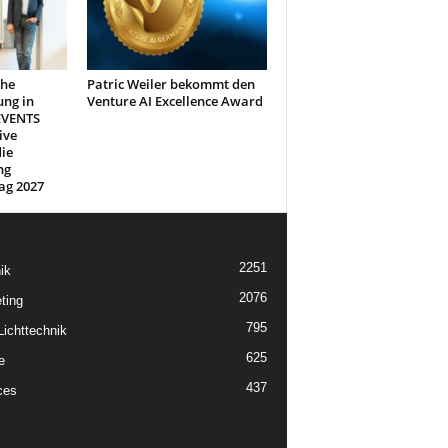
che
Patric Weiler bekommt den
ung in
Venture AI Excellence Award
EVENTS
ive
ie
ng
ag 2027
2251
ik
2076
ting
795
ichttechnik
625
e
437
ces