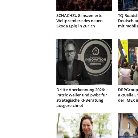
SCHACHZUG inszenierte
TQ-Roads
Weltpremiere des neuen
Deutschla
Škoda Epiq in Zürich
mit mobil
Dritte Anerkennung 2026:
DRPGroup 
Patric Weiler und pwbc für
aktuelle E
strategische KI-Beratung
der IMEX i
ausgezeichnet