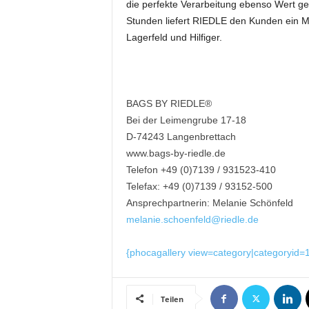
t
die perfekte Verarbeitung ebenso Wert ge
i
Stunden liefert RIEDLE den Kunden ein M
o
Lagerfeld und Hilfiger.
n
.
BAGS BY RIEDLE®
Bei der Leimengrube 17-18
D-74243 Langenbrettach
www.bags-by-riedle.de
Telefon +49 (0)7139 / 931523-410
Telefax: +49 (0)7139 / 93152-500
Ansprechpartnerin: Melanie Schönfeld
melanie.schoenfeld@riedle.de
{phocagallery view=category|categoryid
Teilen