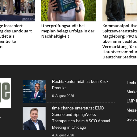
e inszeniert
Überprüfungsaudit bei
Kommunalpolitis
ng des Landquart
meplan belegt Erfolge in der
Spitzenveranstalt
tlet als
Nachhaltigkeit
Magdeburg: PRO 
ientierte
übernimmt exklus
on
Vermarktung für d
Hauptversammlu
Deutscher Städtet
Rechtskonformität ist kein Klick-
Techn
Produkt
Marke
6. August 2026
LMP L
time change unterstützt EMD
Mess
Serono und SpringWorks
-
Servi
Therapeutics beim ASCO Annual
Meeting in Chicago
4. August 2026