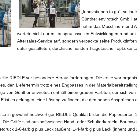
„Innovationen to go“, so lau
Günther envirotech GmbH a
nahm das Maschinen- und A
wartete nicht nur mit anspruchsvollen Entwicklungen rund um 
Aftersales-Service auf, sondern verpackte seine Produktinform
dafür gestalteten, durchscheinenden Tragetasche TopLuxe/I
tellte RIEDLE vor besondere Herausforderungen. Die erste war organisa
 den Liefertermin trotz eines Engpasses in der Materialbereitstellung
go von Günther envirotech enthält einen grauen Farbton, der sich vo
 ist es gelungen, eine Lösung zu finden, die den hohen Ansprüchen d
Ice in gewohnt hochwertiger RIEDLE-Qualität bilden die Papiersorten 
t. Die Griffe sind aus softweichen Hand- oder Schulterkordeln, Baumw
setdruck 1-6-farbig plus Lack (außen), 1-4-farbig plus Lack (innen) und