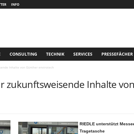
TER
INFO
E
CONSULTING
TECHNIK
SERVICES
PRESSEFÄCHER
isende Inhalte von Günther envirotech
für zukunftsweisende Inhalte vo
RIEDLE unterstützt Messee
Tragetasche