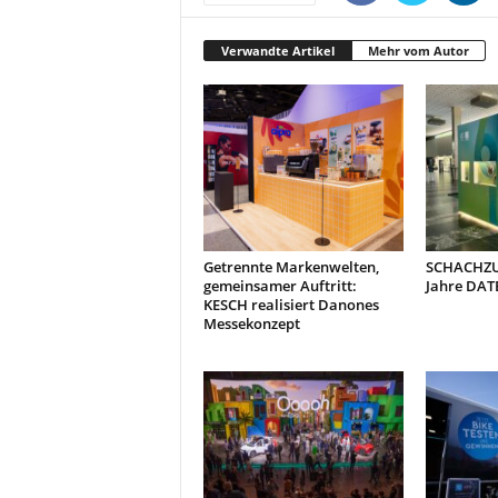
Verwandte Artikel
Mehr vom Autor
Getrennte Markenwelten,
SCHACHZUG
gemeinsamer Auftritt:
Jahre DAT
KESCH realisiert Danones
Messekonzept