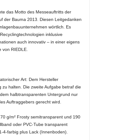
tete das Motto des Messeauftritts der
uf der Bauma 2013. Diesen Leitgedanken
nlagenbauunternehmen wörtlich. Es
Recyclingtechnologien inklusive
ationen auch innovativ – in einer eigens
ce von RIEDLE.
torischer Art: Dem Hersteller
 zu halten. Die zweite Aufgabe betraf die
n dem halbtransparenten Untergrund nur
es Auftraggebers gerecht wird.
170 g/m² Frosty semitransparent und 190
ollband oder PVC-Tube transparent
 1-4-farbig plus Lack (Innenboden).