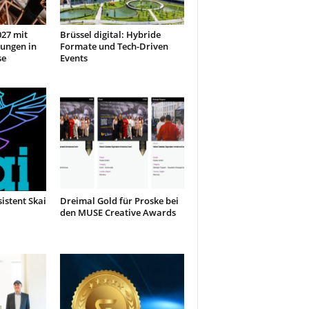
27 mit
Brüssel digital: Hybride
ungen in
Formate und Tech-Driven
se
Events
sistent Skai
Dreimal Gold für Proske bei
den MUSE Creative Awards