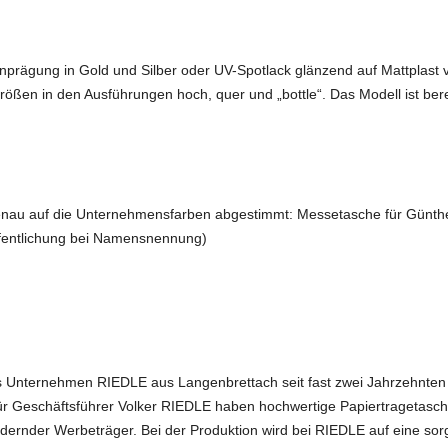
nprägung in Gold und Silber oder UV-Spotlack glänzend auf Mattplast v
ößen in den Ausführungen hoch, quer und „bottle“. Das Modell ist berei
e genau auf die Unternehmensfarben abgestimmt: Messetasche für Günthe
ffentlichung bei Namensnennung)
as Unternehmen RIEDLE aus Langenbrettach seit fast zwei Jahrzehnten
r Geschäftsführer Volker RIEDLE haben hochwertige Papiertragetaschen
dernder Werbeträger. Bei der Produktion wird bei RIEDLE auf eine sorg