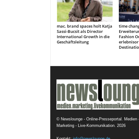
mac. brand spaces holt Katja
time chang
Sassi-Bucsit als Director
Erweiteru
International Growth in die
Fashion Ou
Geschäftsleitung
erlebnisor
Destinati
©
Newslounge - Online-Presseportal. Medien 
Marketing - Live-Kommunikation.
2026
Kontakt:
info@newslounge.de