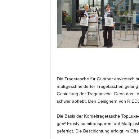
e
s
s
e
p
o
r
t
a
l
.
M
Die Tragetasche für Günther envirotech s
e
maßgeschneiderter Tragetaschen gelang es,
d
Gestaltung der Tragetasche. Denn das Lo
i
schwer abhebt. Den Designern von RIEDLE
e
n
Die Basis der Kordeltragetasche TopLuxe/
–
M
g/m² Frosty semitransparent auf Mattplas
a
gefertigt. Die Beschichtung erfolgt im Off
r