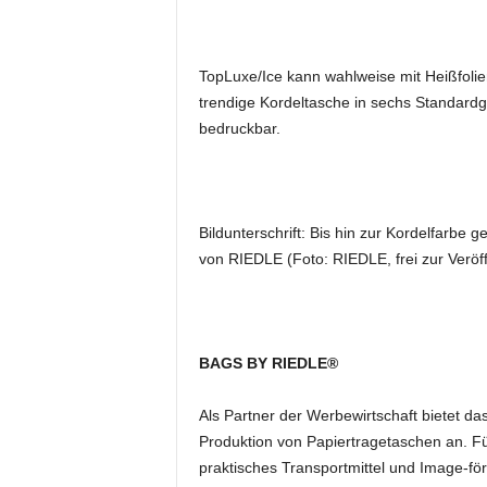
k
e
t
TopLuxe/Ice kann wahlweise mit Heißfolie
i
trendige Kordeltasche in sechs Standardgr
n
g
bedruckbar.
–
L
i
v
Bildunterschrift: Bis hin zur Kordelfarb
e
von RIEDLE (Foto: RIEDLE, frei zur Verö
-
K
o
m
m
BAGS BY RIEDLE®
u
n
Als Partner der Werbewirtschaft bietet d
i
Produktion von Papiertragetaschen an. Fü
k
praktisches Transportmittel und Image-för
a