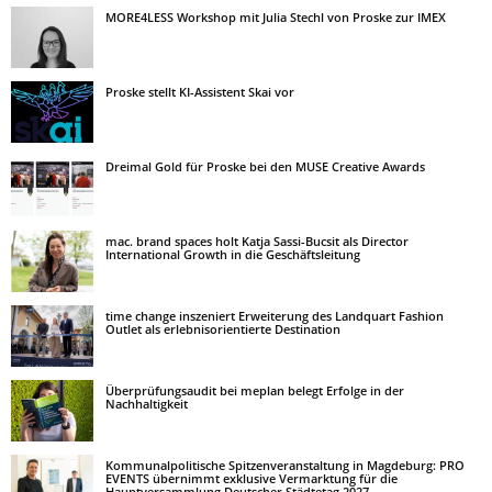
MORE4LESS Workshop mit Julia Stechl von Proske zur IMEX
Proske stellt KI-Assistent Skai vor
Dreimal Gold für Proske bei den MUSE Creative Awards
mac. brand spaces holt Katja Sassi-Bucsit als Director
International Growth in die Geschäftsleitung
time change inszeniert Erweiterung des Landquart Fashion
Outlet als erlebnisorientierte Destination
Überprüfungsaudit bei meplan belegt Erfolge in der
Nachhaltigkeit
Kommunalpolitische Spitzenveranstaltung in Magdeburg: PRO
EVENTS übernimmt exklusive Vermarktung für die
Hauptversammlung Deutscher Städtetag 2027