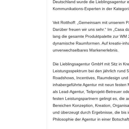
Deutschland wurde die Lieblingsagentur e
k
Kommunikations-Experten in der Kategor
e
t
i
Veit Rotthoff: „Gemeinsam mit unserem Par
n
Darüber freuen wir uns sehr.“ Im „Casa d
g
lang die gesamte Produktpalette zur WM 2
–
dynamische Raumformen. Auf kreativ-inhal
L
unverwechselbares Markenerlebnis.
i
v
e
Die Lieblingsagentur GmbH mit Sitz in Kr
-
Leistungsspektrum bei den jährlich rund 5
K
Roadshows, Incentives, Raumdesign und Ma
o
inhabergeführte Agentur mit neun festen
m
als Lead-Agentur, Teilprojekt-Betreuer 
m
festen Leistungspartnern gelingt es, die
u
Bereichen Konzeption, Kreation, Organis
n
i
und überzeugt durch Ergebnisse, die bis i
k
Philosophie der Agentur in einer Botscha
a