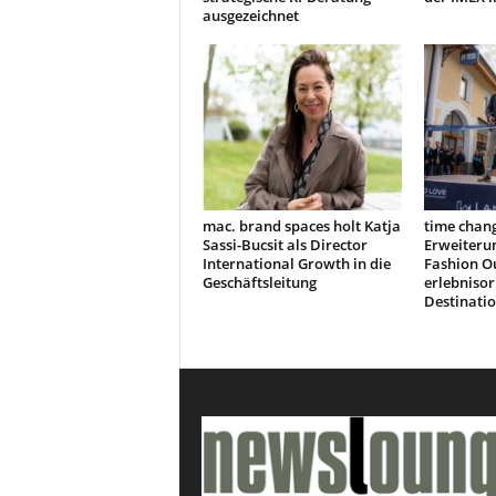
ausgezeichnet
mac. brand spaces holt Katja
time chang
Sassi-Bucsit als Director
Erweiteru
International Growth in die
Fashion Ou
Geschäftsleitung
erlebnisor
Destinati