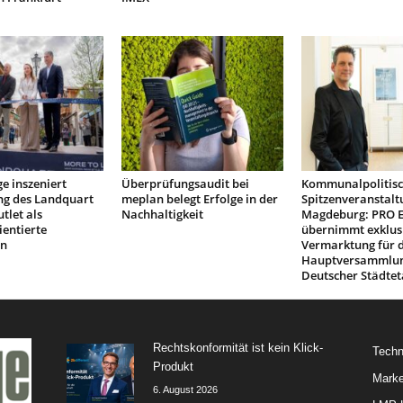
e inszeniert
Überprüfungsaudit bei
Kommunalpolitis
ng des Landquart
meplan belegt Erfolge in der
Spitzenveranstalt
tlet als
Nachhaltigkeit
Magdeburg: PRO 
ientierte
übernimmt exklus
on
Vermarktung für d
Hauptversammlu
Deutscher Städtet
Rechtskonformität ist kein Klick-
Techn
Produkt
Marke
6. August 2026