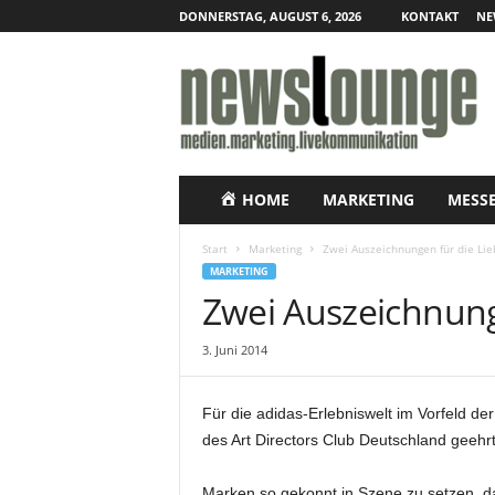
DONNERSTAG, AUGUST 6, 2026
KONTAKT
NE
N
e
w
s
l
o
u
HOME
MARKETING
MESS
n
g
Start
Marketing
Zwei Auszeichnungen für die Lie
e
MARKETING
–
Zwei Auszeichnung
O
n
3. Juni 2014
l
i
n
Für die adidas-Erlebniswelt im Vorfeld 
e
des Art Directors Club Deutschland geehrt
-
P
r
Marken so gekonnt in Szene zu setzen, da