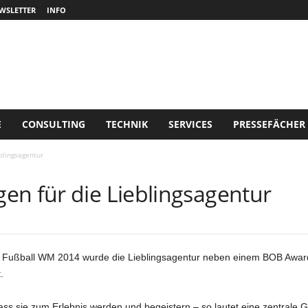
WSLETTER
INFO
E
CONSULTING
TECHNIK
SERVICES
PRESSEFÄCHER
blingsagentur
en für die Lieblingsagentur
der Fußball WM 2014 wurde die Lieblingsagentur neben einem BOB Awar
.
ss sie zum Erlebnis werden und begeistern – so lautet eine zentrale G