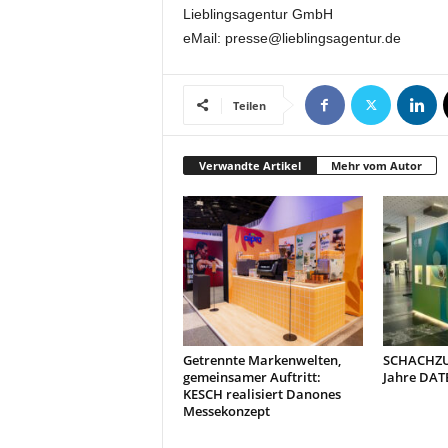
t
Lieblingsagentur GmbH
i
eMail: presse@lieblingsagentur.de
o
n
.
Teilen
Verwandte Artikel
Mehr vom Autor
Getrennte Markenwelten,
SCHACHZUG
gemeinsamer Auftritt:
Jahre DAT
KESCH realisiert Danones
Messekonzept