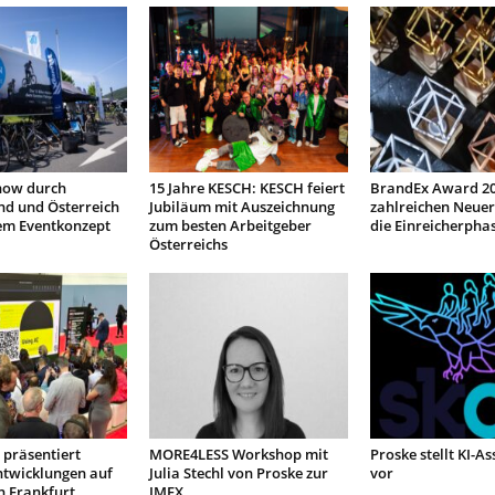
how durch
15 Jahre KESCH: KESCH feiert
BrandEx Award 20
nd und Österreich
Jubiläum mit Auszeichnung
zahlreichen Neuer
em Eventkonzept
zum besten Arbeitgeber
die Einreicherpha
Österreichs
präsentiert
MORE4LESS Workshop mit
Proske stellt KI-As
ntwicklungen auf
Julia Stechl von Proske zur
vor
n Frankfurt
IMEX