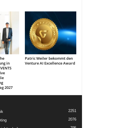
che
Patric Weiler bekommt den
ung in
Venture AI Excellence Award
EVENTS
ive
ie
ng
ag 2027
2251
ik
2076
ting
795