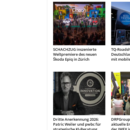
SCHACHZUG inszenierte
TQ-Roads
Weltpremiere des neuen
Deutschla
Škoda Epiq in Zürich
mit mobil
Dritte Anerkennung 2026:
DRPGroup 
Patric Weiler und pwbc für
aktuelle E
strategische KI-Beratung
der IMEX i