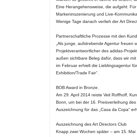
e
Eine Herangehensweise, die aufgeht: Für 
s
Markeninszenierung und Live-Kommunikat
s
Wenige Tage danach verlieh der Art Dire
e
p
Partnerschaftliche Prozesse mit den Kun
o
„Als junge, aufstrebende Agentur freuen 
r
t
Projektverantwortlicher des adidas-Projekt
a
außen sichtbare Beleg dafür, dass wir mit 
l
im Februar erhielt die Lieblingsagentur 
.
Exhibition/Trade Fair“.
M
e
BOB Award in Bronze.
d
Am 29. April 2014 reiste Veit Roffhoff, K
i
e
Bonn, um bei der 16. Preisverleihung d
n
Auszeichnung für das „Casa da Copa“ erhi
–
M
Auszeichnung des Art Directors Club
a
Knapp zwei Wochen später – am 15. Mai 201
r