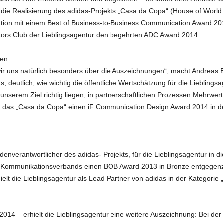
die Realisierung des adidas-Projekts „Casa da Copa“ (House of World 
ion mit einem Best of Business-to-Business Communication Award 201
ctors Club der Lieblingsagentur den begehrten ADC Award 2014.
den
wir uns natürlich besonders über die Auszeichnungen“, macht Andreas 
s, deutlich, wie wichtig die öffentliche Wertschätzung für die Lieblingsa
unserem Ziel richtig liegen, in partnerschaftlichen Prozessen Mehrwert f
für das „Casa da Copa“ einen iF Communication Design Award 2014 in de
undenverantwortlicher des adidas- Projekts, für die Lieblingsagentur in
es Kommunikationsverbands einen BOB Award 2013 in Bronze entgegen
elt die Lieblingsagentur als Lead Partner von adidas in der Kategori
4 – erhielt die Lieblingsagentur eine weitere Auszeichnung: Bei der 5