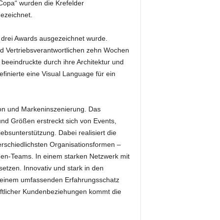
 Copa“ wurden die Krefelder
ezeichnet.
it drei Awards ausgezeichnet wurde.
und Vertriebsverantwortlichen zehn Wochen
beeindruckte durch ihre Architektur und
inierte eine Visual Language für ein
tion und Markeninszenierung. Das
und Größen erstreckt sich von Events,
bsunterstützung. Dabei realisiert die
rschiedlichsten Organisationsformen –
den-Teams. In einem starken Netzwerk mit
etzen. Innovativ und stark in den
it einem umfassenden Erfahrungsschatz
chaftlicher Kundenbeziehungen kommt die