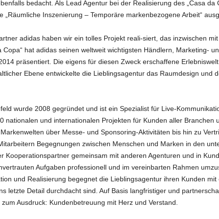
benfalls bedacht. Als Lead Agentur bei der Realisierung des „Casa da
ie „Räumliche Inszenierung – Temporäre markenbezogene Arbeit“ ausg
tner adidas haben wir ein tolles Projekt reali-siert, das inzwischen m
a Copa“ hat adidas seinen weltweit wichtigsten Händlern, Marketing- 
014 präsentiert. Die eigens für diesen Zweck erschaffene Erlebniswelt 
tlicher Ebene entwickelte die Lieblingsagentur das Raumdesign und def
efeld wurde 2008 gegründet und ist ein Spezialist für Live-Kommunika
0 nationalen und internationalen Projekten für Kunden aller Branchen 
rkenwelten über Messe- und Sponsoring-Aktivitäten bis hin zu Vertrie
 Mitarbeitern Begegnungen zwischen Menschen und Marken in den unte
oder Kooperationspartner gemeinsam mit anderen Agenturen und in Kun
 anvertrauten Aufgaben professionell und im vereinbarten Rahmen umzus
ation und Realisierung begegnet die Lieblingsagentur ihren Kunden m
ns letzte Detail durchdacht sind. Auf Basis langfristiger und partners
ft zum Ausdruck: Kundenbetreuung mit Herz und Verstand.