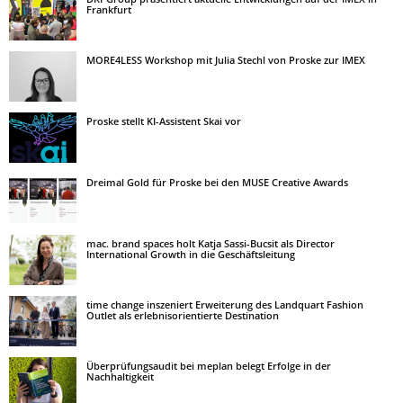
Frankfurt
MORE4LESS Workshop mit Julia Stechl von Proske zur IMEX
Proske stellt KI-Assistent Skai vor
Dreimal Gold für Proske bei den MUSE Creative Awards
mac. brand spaces holt Katja Sassi-Bucsit als Director
International Growth in die Geschäftsleitung
time change inszeniert Erweiterung des Landquart Fashion
Outlet als erlebnisorientierte Destination
Überprüfungsaudit bei meplan belegt Erfolge in der
Nachhaltigkeit