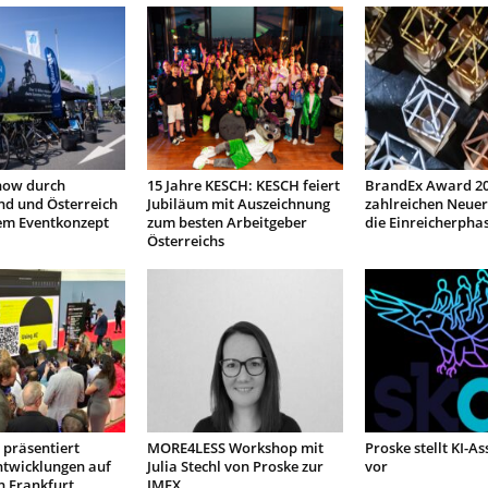
how durch
15 Jahre KESCH: KESCH feiert
BrandEx Award 20
nd und Österreich
Jubiläum mit Auszeichnung
zahlreichen Neuer
em Eventkonzept
zum besten Arbeitgeber
die Einreicherpha
Österreichs
präsentiert
MORE4LESS Workshop mit
Proske stellt KI-As
ntwicklungen auf
Julia Stechl von Proske zur
vor
n Frankfurt
IMEX