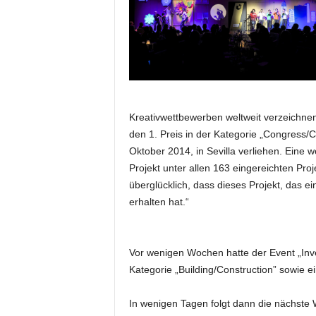
e
s
s
e
p
o
r
t
Kreativwettbewerben weltweit verzeichne
a
den 1. Preis in der Kategorie „Congress/
l
Oktober 2014, in Sevilla verliehen. Eine w
.
Projekt unter allen 163 eingereichten Proj
M
überglücklich, dass dieses Projekt, das e
e
erhalten hat.“
d
i
e
n
Vor wenigen Wochen hatte der Event „Inv
–
Kategorie „Building/Construction” sowie e
M
a
In wenigen Tagen folgt dann die nächst
r