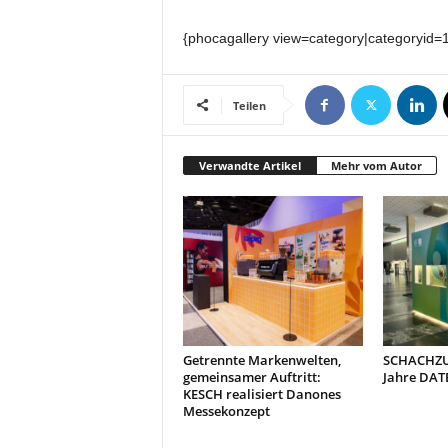
t
i
{phocagallery view=category|categoryid=
o
n
.
Teilen
Verwandte Artikel
Mehr vom Autor
Getrennte Markenwelten,
SCHACHZUG
gemeinsamer Auftritt:
Jahre DAT
KESCH realisiert Danones
Messekonzept