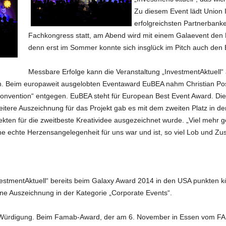
Zu diesem Event lädt Union 
erfolgreichsten Partnerbanke
Fachkongress statt, am Abend wird mit einem Galaevent den P
denn erst im Sommer konnte sich insglück im Pitch auch den 
Messbare Erfolge kann die Veranstaltung „InvestmentAktuell
n. Beim europaweit ausgelobten Eventaward EuBEA nahm Christian Pos
Convention“ entgegen. EuBEA steht für European Best Event Award. Di
eitere Auszeichnung für das Projekt gab es mit dem zweiten Platz in der
ekten für die zweitbeste Kreatividee ausgezeichnet wurde. „Viel mehr ge
ine echte Herzensangelegenheit für uns war und ist, so viel Lob und Z
estmentAktuell“ bereits beim Galaxy Award 2014 in den USA punkten k
ine Auszeichnung in der Kategorie „Corporate Events“.
e Würdigung. Beim Famab-Award, der am 6. November in Essen vom F