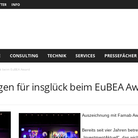
TER
INFO
E
CONSULTING
TECHNIK
SERVICES
PRESSEFÄCHER
ck beim EuBEA Award
gen für insglück beim EuBEA A
Auszeichnung mit Famab Aw
Bereits seit vier Jahren betr
„InvestmentAktuell“, das wic