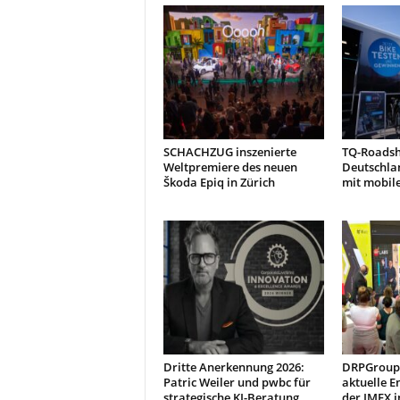
SCHACHZUG inszenierte
TQ-Roads
Weltpremiere des neuen
Deutschla
Škoda Epiq in Zürich
mit mobil
Dritte Anerkennung 2026:
DRPGroup 
Patric Weiler und pwbc für
aktuelle E
strategische KI-Beratung
der IMEX i