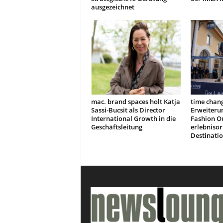
ausgezeichnet
mac. brand spaces holt Katja
time chang
Sassi-Bucsit als Director
Erweiteru
International Growth in die
Fashion Ou
Geschäftsleitung
erlebnisor
Destinati