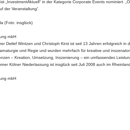
ist „InvestmentAktuell“ in der Kategorie Corporate Events nominiert. „O
uf der Veranstaltung“.
la (Foto: insglück)
erung mbH
er Detlef Wintzen und Christoph Kirst ist seit 13 Jahren erfolgreich in
ramaturgie und Regie und wurden mehrfach für kreative und inszenator
zen – Kreation, Umsetzung, Inszenierung – ein umfassendes Leistungsp
einer Kölner Niederlassung ist insglück seit Juli 2008 auch im Rheinland
erung mbH