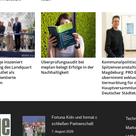
e inszeniert
Überprüfungsaudit bei
Kommunalpolitis
ng des Landquart
meplan belegt Erfolge in der
Spitzenveranstalt
tlet als
Nachhaltigkeit
Magdeburg: PRO 
ientierte
übernimmt exklus
on
Vermarktung für d
Hauptversammlu
Deutscher Städtet
Fortuna Köln und format:c
Techn
schließen Partnerschaft
Marke
7. August 2026