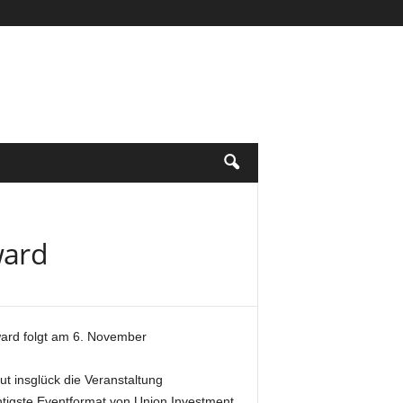
ward
ard folgt am 6. November
eut insglück die Veranstaltung
htigste Eventformat von Union Investment.