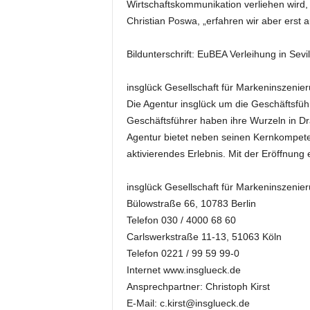
Wirtschaftskommunikation verliehen wird, 
k
Christian Poswa, „erfahren wir aber erst a
e
t
i
Bildunterschrift: EuBEA Verleihung in Sevil
n
g
insglück Gesellschaft für Markeninszeni
–
Die Agentur insglück um die Geschäftsführ
L
Geschäftsführer haben ihre Wurzeln in D
i
Agentur bietet neben seinen Kernkompeten
v
e
aktivierendes Erlebnis. Mit der Eröffnung 
-
K
insglück Gesellschaft für Markeninszeni
o
Bülowstraße 66, 10783 Berlin
m
Telefon 030 / 4000 68 60
m
Carlswerkstraße 11-13, 51063 Köln
u
Telefon 0221 / 99 59 99-0
n
i
Internet www.insglueck.de
k
Ansprechpartner: Christoph Kirst
a
E-Mail: c.kirst@insglueck.de