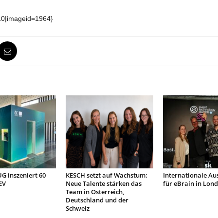
10|imageid=1964}
 inszeniert 60
KESCH setzt auf Wachstum:
Internationale Au
EV
Neue Talente stärken das
für eBrain in Lon
Team in Österreich,
Deutschland und der
Schweiz