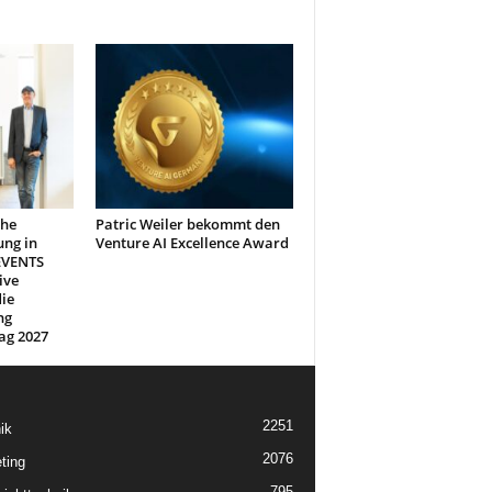
che
Patric Weiler bekommt den
ung in
Venture AI Excellence Award
EVENTS
ive
ie
ng
ag 2027
2251
ik
2076
ting
795