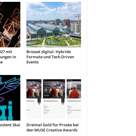
27 mit
Brüssel digital: Hybride
ungen in
Formate und Tech-Driven
se
Events
sistent Skai
Dreimal Gold für Proske bei
den MUSE Creative Awards