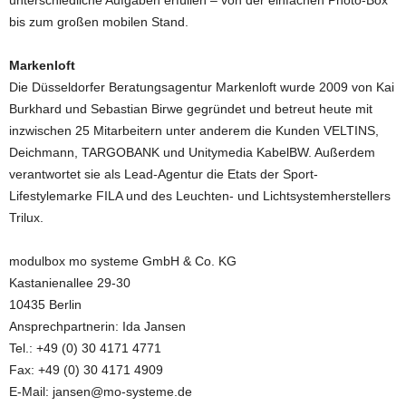
unterschiedliche Aufgaben erfüllen – von der einfachen Photo-Box
bis zum großen mobilen Stand.
Markenloft
Die Düsseldorfer Beratungsagentur Markenloft wurde 2009 von Kai
Burkhard und Sebastian Birwe gegründet und betreut heute mit
inzwischen 25 Mitarbeitern unter anderem die Kunden VELTINS,
Deichmann, TARGOBANK und Unitymedia KabelBW. Außerdem
verantwortet sie als Lead-Agentur die Etats der Sport-
Lifestylemarke FILA und des Leuchten- und Lichtsystemherstellers
Trilux.
modulbox mo systeme GmbH & Co. KG
Kastanienallee 29-30
10435 Berlin
Ansprechpartnerin: Ida Jansen
Tel.: +49 (0) 30 4171 4771
Fax: +49 (0) 30 4171 4909
E-Mail: jansen@mo-systeme.de