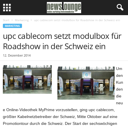
Start
Marketing
upc cablecom setzt modulbox für Roadshow in der Schweiz ein
MARKETING
upc cablecom setzt modulbox für
Roadshow in der Schweiz ein
12. Dezember 2014
Um
den
Kun
den
die
neu
e Online-Videothek MyPrime vorzustellen, ging upc cablecom,
größter Kabelnetzbetreiber der Schweiz, Mitte Oktober auf eine
Promotiontour durch die Schweiz. Der Start der sechswöchigen