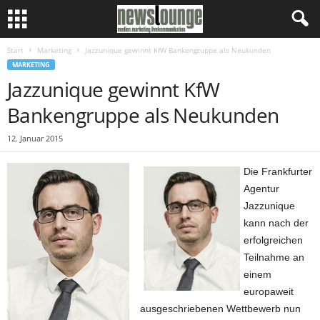
Start
Marketing
Jazzunique gewinnt KfW Bankengruppe als Neukunden
MARKETING
Jazzunique gewinnt KfW
Bankengruppe als Neukunden
12. Januar 2015
Die Frankfurter
Agentur
Jazzunique
kann nach der
erfolgreichen
Teilnahme an
einem
europaweit
ausgeschriebenen Wettbewerb nun