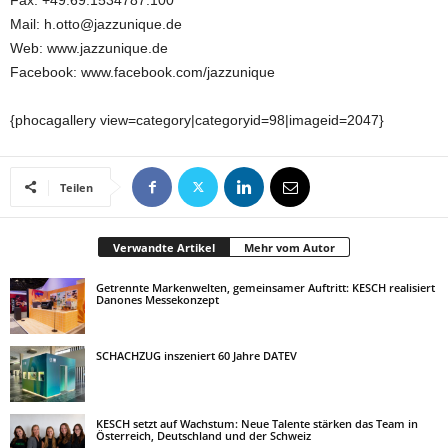
Fax: +49.69.1534787.100
Mail: h.otto@jazzunique.de
Web: www.jazzunique.de
Facebook: www.facebook.com/jazzunique
{phocagallery view=category|categoryid=98|imageid=2047}
Teilen
Verwandte Artikel
Mehr vom Autor
Getrennte Markenwelten, gemeinsamer Auftritt: KESCH realisiert
Danones Messekonzept
SCHACHZUG inszeniert 60 Jahre DATEV
KESCH setzt auf Wachstum: Neue Talente stärken das Team in
Österreich, Deutschland und der Schweiz