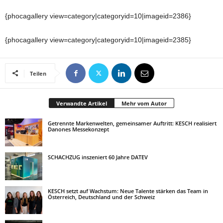
{phocagallery view=category|categoryid=10|imageid=2386}
{phocagallery view=category|categoryid=10|imageid=2385}
Teilen
Verwandte Artikel
Mehr vom Autor
Getrennte Markenwelten, gemeinsamer Auftritt: KESCH realisiert
Danones Messekonzept
SCHACHZUG inszeniert 60 Jahre DATEV
KESCH setzt auf Wachstum: Neue Talente stärken das Team in
Österreich, Deutschland und der Schweiz