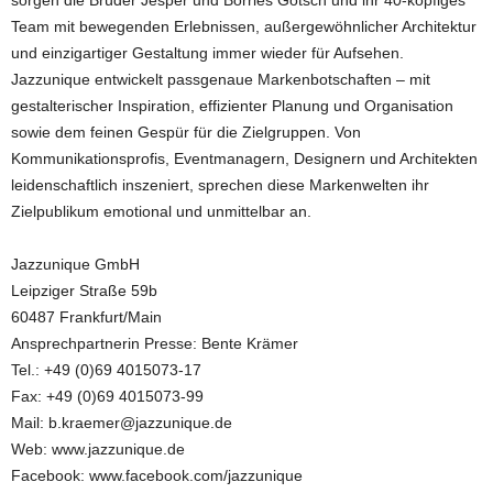
sorgen die Brüder Jesper und Börries Götsch und ihr 40-köpfiges
Team mit bewegenden Erlebnissen, außergewöhnlicher Architektur
und einzigartiger Gestaltung immer wieder für Aufsehen.
Jazzunique entwickelt passgenaue Markenbotschaften – mit
gestalterischer Inspiration, effizienter Planung und Organisation
sowie dem feinen Gespür für die Zielgruppen. Von
Kommunikationsprofis, Eventmanagern, Designern und Architekten
leidenschaftlich inszeniert, sprechen diese Markenwelten ihr
Zielpublikum emotional und unmittelbar an.
Jazzunique GmbH
Leipziger Straße 59b
60487 Frankfurt/Main
Ansprechpartnerin Presse: Bente Krämer
Tel.: +49 (0)69 4015073-17
Fax: +49 (0)69 4015073-99
Mail: b.kraemer@jazzunique.de
Web: www.jazzunique.de
Facebook: www.facebook.com/jazzunique