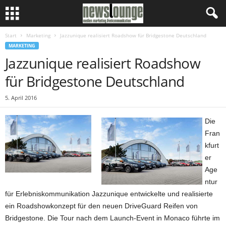
Start
Marketing
Jazzunique realisiert Roadshow für Bridgestone Deutschland
MARKETING
Jazzunique realisiert Roadshow
für Bridgestone Deutschland
5. April 2016
Die
Fran
kfurt
er
Age
ntur
für Erlebniskommunikation Jazzunique entwickelte und realisierte
ein Roadshowkonzept für den neuen DriveGuard Reifen von
Bridgestone. Die Tour nach dem Launch-Event in Monaco führte im