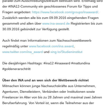
parallel zum Ausschreibungszeitraum betreuen wird. Erstmalig wird
der #INA12-Community ein geschlossenes Forum für Tipps und
Fragen angeboten:
https://www.facebook.com/groups/inaaward/
.
Zusätzlich werden alle bis zum 09.09.2016 eingehen­den Fragen
gesammelt und allen über
www.ina-award.de
Registrierten bis zum
30.09.2016 gebündelt zur Verfügung gestellt.
Auch findet man Informationen zum Nachwuchswettbewerb
regelmäßig unter
www.facebook.com/ina.award
,
www.twitter.com/ina_award
und
xing.to/Studieninstitut
Die diesjährigen Hashtags: #ina12 #inaaward #mattundina
#goldenerarschtritt
Über den INA und an wen sich der Wettbewerb richtet
Mitmachen können junge Nachwuchskräfte aus Unternehmen,
Agenturen, Dienstleistern, Verbänden oder Institutionen sowie
Freelancer im Alter von bis zu 28 Jahren und maximal zwei Jahren
Berufserfahrung. Von Vorteil ist, wenn die Teilnehmer aus der