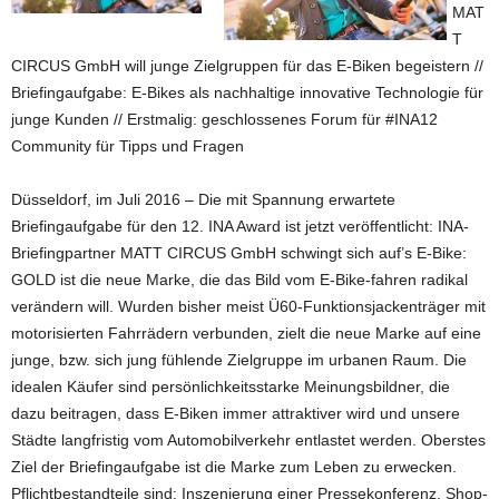
MAT
T
CIRCUS GmbH will junge Zielgruppen für das E-Biken begeistern //
Briefingaufgabe: E-Bikes als nachhaltige innovative Technologie für
junge Kunden // Erstmalig: geschlossenes Forum für #INA12
Community für Tipps und Fragen
Düsseldorf, im Juli 2016 – Die mit Spannung erwartete
Briefingaufgabe für den 12. INA Award ist jetzt veröffentlicht: INA-
Briefingpartner MATT CIRCUS GmbH schwingt sich auf’s E-Bike:
GOLD ist die neue Marke, die das Bild vom E-Bike-fahren radikal
verändern will. Wurden bisher meist Ü60-Funktionsjackenträger mit
motorisierten Fahrrädern verbunden, zielt die neue Marke auf eine
junge, bzw. sich jung fühlende Zielgruppe im urbanen Raum. Die
idea­len Käufer sind persönlichkeitsstarke Meinungsbildner, die
dazu beitragen, dass E-Biken immer attraktiver wird und unsere
Städte langfristig vom Automobilverkehr entlastet werden. Oberstes
Ziel der Briefingaufgabe ist die Marke zum Leben zu erwecken.
Pflichtbestandteile sind: Inszenierung einer Pressekonferenz, Shop-