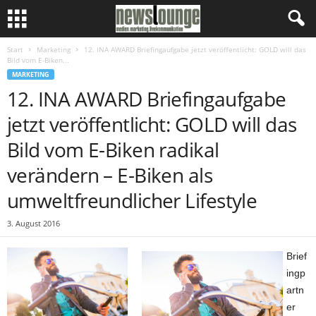
Start
Marketing
12. INA AWARD Briefingaufgabe jetzt veröffentlicht: GOLD will das
Bild vom E-Biken...
MARKETING
12. INA AWARD Briefingaufgabe
jetzt veröffentlicht: GOLD will das
Bild vom E-Biken radikal
verändern – E-Biken als
umweltfreundlicher Lifestyle
3. August 2016
Brief
ingp
artn
er