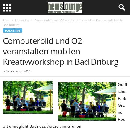
Start
Marketing
Computerbild und O2 veranstalten mobilen Kreativworkshop in
Bad Driburg
MARKETING
Computerbild und O2
veranstalten mobilen
Kreativworkshop in Bad Driburg
5. September 2016
Gräfl
icher
Park
Gra
nd
Res
ort ermöglicht Business-Auszeit im Grünen