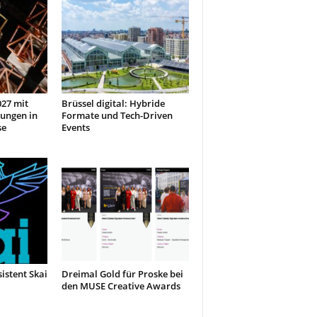
27 mit
Brüssel digital: Hybride
ungen in
Formate und Tech-Driven
se
Events
sistent Skai
Dreimal Gold für Proske bei
den MUSE Creative Awards