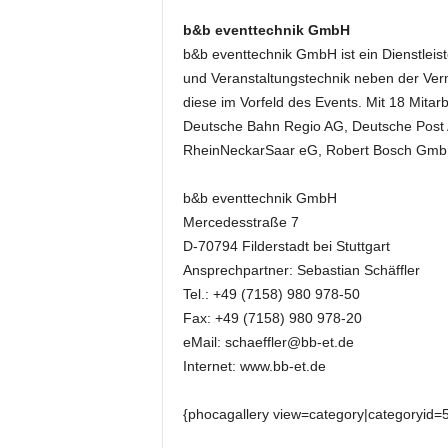
k
b&b eventtechnik GmbH
e
t
b&b eventtechnik GmbH ist ein Dienstleist
i
und Veranstaltungstechnik neben der Verm
n
diese im Vorfeld des Events. Mit 18 Mitarb
g
Deutsche Bahn Regio AG, Deutsche Pos
–
RheinNeckarSaar eG, Robert Bosch GmbH,
L
i
b&b eventtechnik GmbH
v
e
Mercedesstraße 7
-
D-70794 Filderstadt bei Stuttgart
K
Ansprechpartner: Sebastian Schäffler
o
Tel.: +49 (7158) 980 978-50
m
Fax: +49 (7158) 980 978-20
m
eMail: schaeffler@bb-et.de
u
Internet: www.bb-et.de
n
i
k
{phocagallery view=category|categoryid=
a