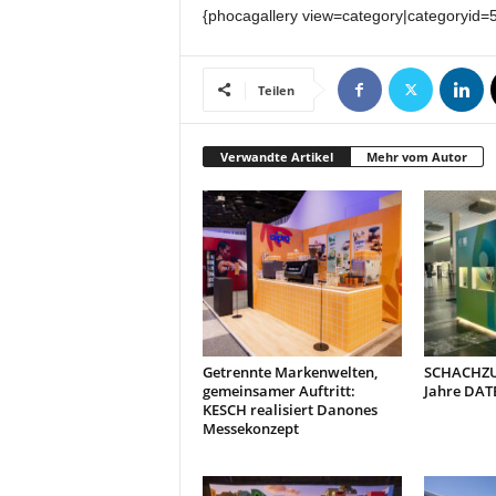
t
{phocagallery view=category|categoryid=
i
o
n
Teilen
.
Verwandte Artikel
Mehr vom Autor
Getrennte Markenwelten,
SCHACHZUG
gemeinsamer Auftritt:
Jahre DAT
KESCH realisiert Danones
Messekonzept