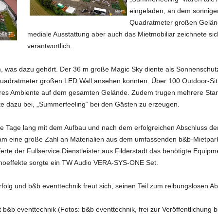
eingeladen, an dem sonnige
Quadratmeter großen Geländ
mediale Ausstattung aber auch das Mietmobiliar zeichnete s
verantwortlich.
m, was dazu gehört. Der 36 m große Magic Sky diente als Sonnenschutz
uadratmeter großen LED Wall ansehen konnten. Über 100 Outdoor-Sitzs
eres Ambiente auf dem gesamten Gelände. Zudem trugen mehrere Star
kte dazu bei, „Summerfeeling“ bei den Gästen zu erzeugen.
Tage lang mit dem Aufbau und nach dem erfolgreichen Abschluss der
kam eine große Zahl an Materialien aus dem umfassenden b&b-Mietpark
eferte der Fullservice Dienstleister aus Filderstadt das benötigte Equ
Kinoeffekte sorgte ein TW Audio VERA-SYS-ONE Set.
folg und b&b eventtechnik freut sich, seinen Teil zum reibungslosen A
t b&b eventtechnik (Fotos: b&b eventtechnik, frei zur Veröffentlichun