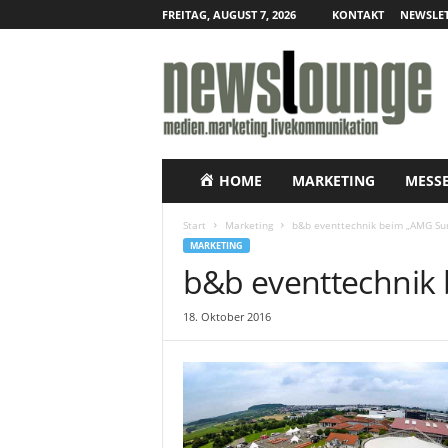
FREITAG, AUGUST 7, 2026
KONTAKT
NEWSLET
N
e
w
s
l
o
u
HOME
MARKETING
MESS
n
g
Start
Marketing
b&b eventtechnik beim „AMG Su
e
MARKETING
–
b&b eventtechnik
O
n
18. Oktober 2016
l
i
n
e
-
P
r