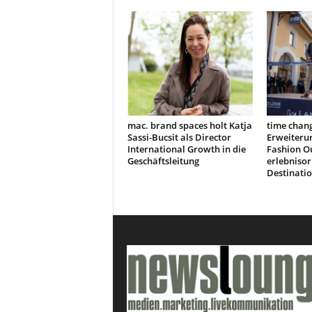
mac. brand spaces holt Katja
time chang
Sassi-Bucsit als Director
Erweiteru
International Growth in die
Fashion Ou
Geschäftsleitung
erlebnisor
Destinati