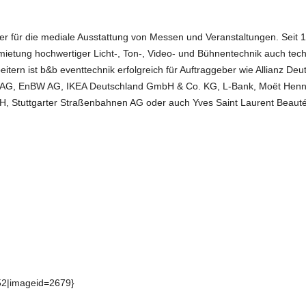
er für die mediale Ausstattung von Messen und Veranstaltungen. Seit 19
ietung hochwertiger Licht-, Ton-, Video- und Bühnentechnik auch tec
eitern ist b&b eventtechnik erfolgreich für Auftraggeber wie Allianz De
t AG, EnBW AG, IKEA Deutschland GmbH & Co. KG, L-Bank, Moët Hen
 Stuttgarter Straßenbahnen AG oder auch Yves Saint Laurent Beauté
52|imageid=2679}