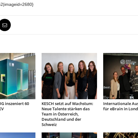
52|imageid=2680}
 inszeniert 60
KESCH setzt auf Wachstum:
Internationale Au
EV
Neue Talente stärken das
für eBrain in Lon
Team in Österreich,
Deutschland und der
Schweiz