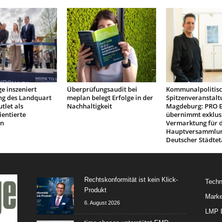
e inszeniert
Überprüfungsaudit bei
Kommunalpolitis
ng des Landquart
meplan belegt Erfolge in der
Spitzenveranstalt
tlet als
Nachhaltigkeit
Magdeburg: PRO 
ientierte
übernimmt exklus
on
Vermarktung für d
Hauptversammlu
Deutscher Städtet
Rechtskonformität ist kein Klick-
Techn
Produkt
Marke
6. August 2026
LMP L