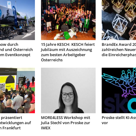
how durch
15 Jahre KESCH: KESCH feiert
BrandEx Award 20
nd und Österreich
Jubiläum mit Auszeichnung
zahlreichen Neuer
em Eventkonzept
zum besten Arbeitgeber
die Einreicherpha
Österreichs
präsentiert
MORE4LESS Workshop mit
Proske stellt KI-As
ntwicklungen auf
Julia Stechl von Proske zur
vor
n Frankfurt
IMEX