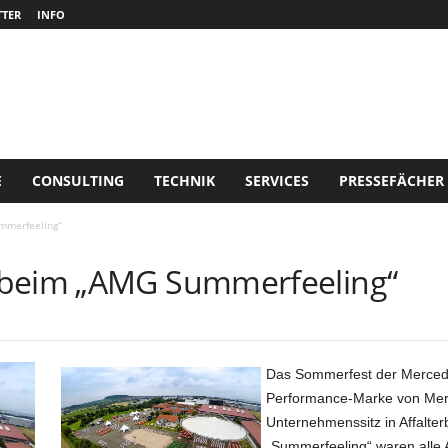
TER
INFO
E
CONSULTING
TECHNIK
SERVICES
PRESSEFÄCHER
mmerfeeling“
 beim „AMG Summerfeeling“
Das Sommerfest der Merce
Performance-Marke von Merc
Unternehmenssitz in Affalter
„Summerfeeling“ waren alle 