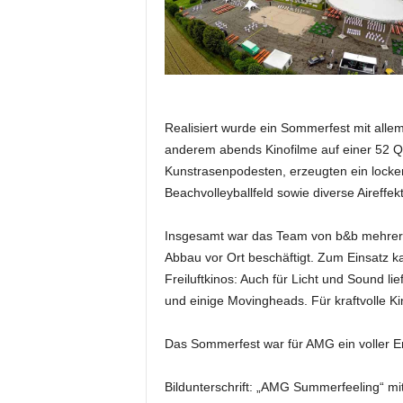
e
s
s
e
p
o
Realisiert wurde ein Sommerfest mit alle
r
t
anderem abends Kinofilme auf einer 52 Q
a
Kunstrasenpodesten, erzeugten ein lock
l
Beachvolleyballfeld sowie diverse Aireffe
.
M
Insgesamt war das Team von b&b mehrere 
e
Abbau vor Ort beschäftigt. Zum Einsatz 
d
Freiluftkinos: Auch für Licht und Sound li
i
e
und einige Movingheads. Für kraftvolle 
n
–
Das Sommerfest war für AMG ein voller Er
M
a
Bildunterschrift: „AMG Summerfeeling“ mi
r