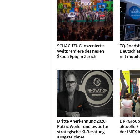
SCHACHZUG inszenierte
TQ-Roads
Weltpremiere des neuen
Deutschla
Škoda Epiq in Zürich
mit mobil
Dritte Anerkennung 2026:
DRPGroup 
Patric Weiler und pwbc für
aktuelle E
strategische KI-Beratung
der IMEX i
ausgezeichnet