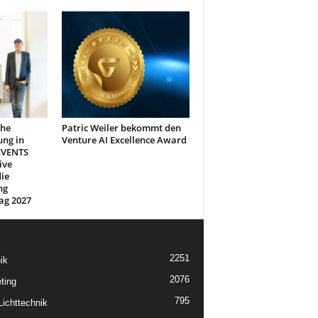
che
Patric Weiler bekommt den
ung in
Venture AI Excellence Award
EVENTS
ive
ie
ng
ag 2027
2251
ik
2076
ting
795
ichttechnik