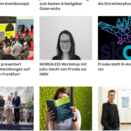
em Eventkonzept
zum besten Arbeitgeber
die Einreicherpha
Österreichs
präsentiert
MORE4LESS Workshop mit
Proske stellt KI-As
ntwicklungen auf
Julia Stechl von Proske zur
vor
n Frankfurt
IMEX