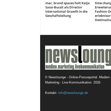
mac. brand spaces holt Katja
time chang
Sassi-Bucsit als Director
Erweiteru
International Growth in die
Fashion Ou
Geschäftsleitung
erlebnisor
Destinati
©
Newslounge - Online-Presseportal. Medien 
Marketing - Live-Kommunikation.
2026
Kontakt:
info@newslounge.de