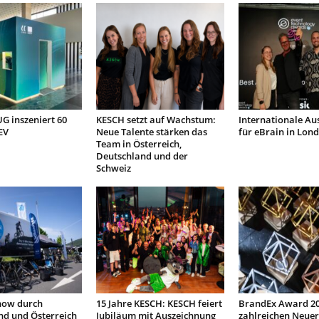
 inszeniert 60
KESCH setzt auf Wachstum:
Internationale Au
EV
Neue Talente stärken das
für eBrain in Lon
Team in Österreich,
Deutschland und der
Schweiz
how durch
15 Jahre KESCH: KESCH feiert
BrandEx Award 20
nd und Österreich
Jubiläum mit Auszeichnung
zahlreichen Neuer