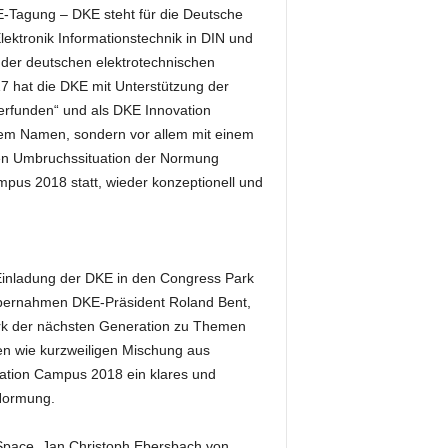
KE-Tagung – DKE steht für die Deutsche
ektronik Informationstechnik in DIN und
der deutschen elektrotechnischen
 hat die DKE mit Unterstützung der
erfunden“ und als DKE Innovation
euem Namen, sondern vor allem mit einem
enen Umbruchssituation der Normung
pus 2018 statt, wieder konzeptionell und
 Einladung der DKE in den Congress Park
übernahmen DKE-Präsident Roland Bent,
erk der nächsten Generation zu Themen
n wie kurzweiligen Mischung aus
ation Campus 2018 ein klares und
 Normung.
Space, Jan Christoph Ebersbach von