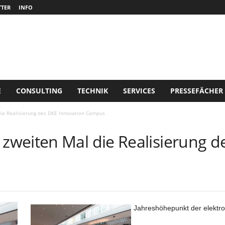
TER
INFO
E
CONSULTING
TECHNIK
SERVICES
PRESSEFÄCHER
e Realisierung des DKE Innovation Campus
weiten Mal die Realisierung d
Jahreshöhepunkt der elektr