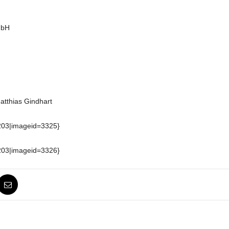
mbH
atthias Gindhart
=203|imageid=3325}
=203|imageid=3326}