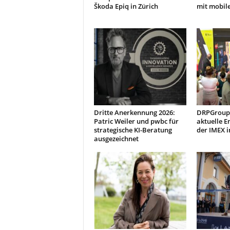
Škoda Epiq in Zürich
mit mobil
Dritte Anerkennung 2026:
DRPGroup 
Patric Weiler und pwbc für
aktuelle E
strategische KI-Beratung
der IMEX i
ausgezeichnet