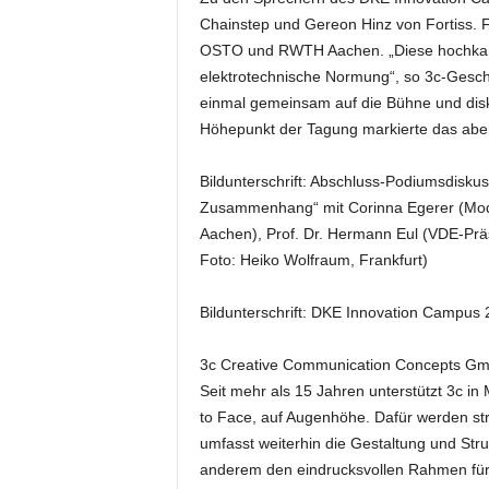
k
Chainstep und Gereon Hinz von Fortiss. 
e
OSTO und RWTH Aachen. „Diese hochkarä
t
elektrotechnische Normung“, so 3c-Geschä
i
einmal gemeinsam auf die Bühne und dis
n
g
Höhepunkt der Tagung markierte das aben
–
L
Bildunterschrift: Abschluss-Podiumsdis
i
Zusammenhang“ mit Corinna Egerer (Mode
v
Aachen), Prof. Dr. Hermann Eul (VDE-Präs
e
Foto: Heiko Wolfraum, Frankfurt)
-
K
o
Bildunterschrift: DKE Innovation Campus
m
m
3c Creative Communication Concepts G
u
Seit mehr als 15 Jahren unterstützt 3c i
n
to Face, auf Augenhöhe. Dafür werden stra
i
umfasst weiterhin die Gestaltung und Str
k
anderem den eindrucksvollen Rahmen für P
a