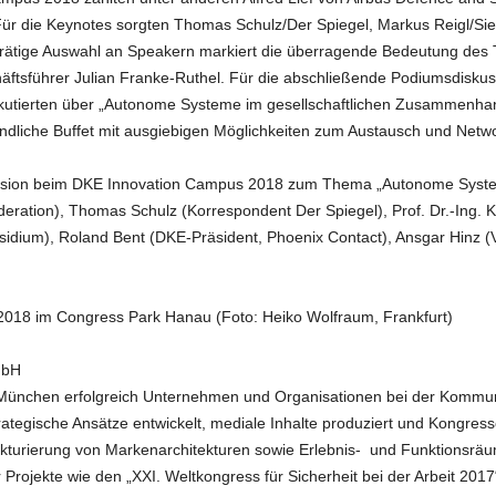
Für die Keynotes sorgten Thomas Schulz/Der Spiegel, Markus Reigl/Sie
tige Auswahl an Speakern markiert die überragende Bedeutung des 
ftsführer Julian Franke-Ruthel. Für die abschließende Podiumsdiskus
kutierten über „Autonome Systeme im gesellschaftlichen Zusammenha
dliche Buffet mit ausgiebigen Möglichkeiten zum Austausch und Netwo
kussion beim DKE Innovation Campus 2018 zum Thema „Autonome System
ration), Thomas Schulz (Korrespondent Der Spiegel), Prof. Dr.-Ing
idium), Roland Bent (DKE-Präsident, Phoenix Contact), Ansgar Hinz (V
 2018 im Congress Park Hanau (Foto: Heiko Wolfraum, Frankfurt)
mbH
n München erfolgreich Unternehmen und Organisationen bei der Kommunik
tegische Ansätze entwickelt, mediale Inhalte produziert und Kongresse 
ukturierung von Markenarchitekturen sowie Erlebnis- und Funktionsräu
rojekte wie den „XXI. Weltkongress für Sicherheit bei der Arbeit 2017