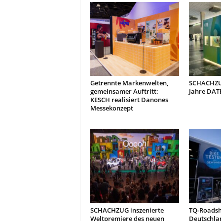
Getrennte Markenwelten,
SCHACHZUG
gemeinsamer Auftritt:
Jahre DAT
KESCH realisiert Danones
Messekonzept
SCHACHZUG inszenierte
TQ-Roads
Weltpremiere des neuen
Deutschla