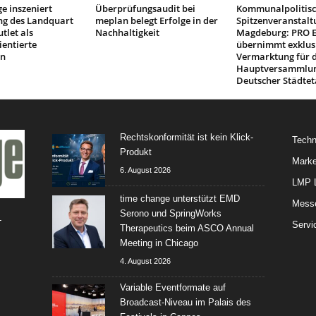
e inszeniert
Überprüfungsaudit bei
Kommunalpolitis
ng des Landquart
meplan belegt Erfolge in der
Spitzenveranstalt
tlet als
Nachhaltigkeit
Magdeburg: PRO 
ientierte
übernimmt exklus
on
Vermarktung für d
Hauptversammlu
Deutscher Städtet
Rechtskonformität ist kein Klick-
Techn
Produkt
Marke
6. August 2026
LMP L
time change unterstützt EMD
Mess
Serono und SpringWorks
-
Servi
Therapeutics beim ASCO Annual
Meeting in Chicago
4. August 2026
Variable Eventformate auf
Broadcast-Niveau im Palais des