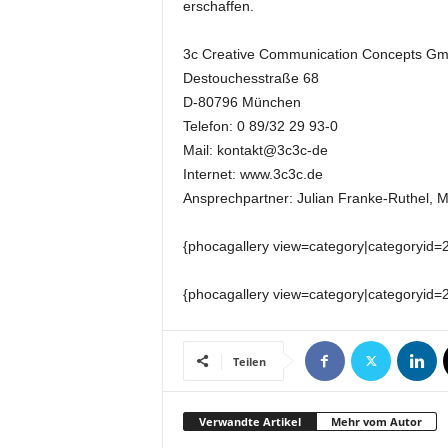
t
erschaffen.
i
o
3c Creative Communication Concepts G
n
Destouchesstraße 68
.
D-80796 München
Telefon: 0 89/32 29 93-0
Mail: kontakt@3c3c-de
Internet: www.3c3c.de
Ansprechpartner: Julian Franke-Ruthel, M
{phocagallery view=category|categoryid
{phocagallery view=category|categoryid
Teilen
Verwandte Artikel
Mehr vom Autor