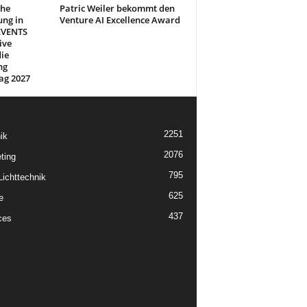
che
Patric Weiler bekommt den
ung in
Venture AI Excellence Award
EVENTS
ive
ie
ng
ag 2027
2251
ik
2076
ting
795
ichttechnik
625
e
437
ces