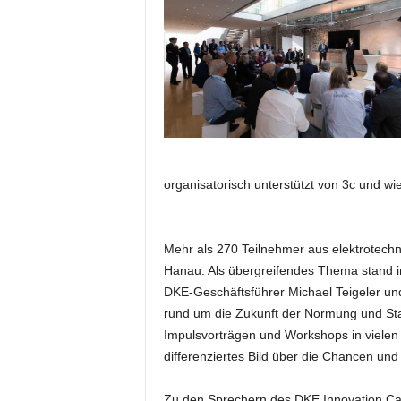
e
s
s
e
p
o
r
t
a
organisatorisch unterstützt von 3c und w
l
.
M
e
Mehr als 270 Teilnehmer aus elektrotech
d
Hanau. Als übergreifendes Thema stand 
i
DKE-Geschäftsführer Michael Teigeler un
e
rund um die Zukunft der Normung und Sta
n
Impulsvorträgen und Workshops in vielen
–
M
differenziertes Bild über die Chancen u
a
r
Zu den Sprechern des DKE Innovation Cam