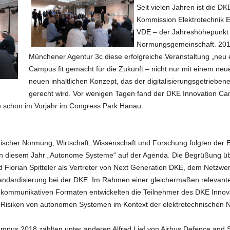
Seit vielen Jahren ist die D
Kommission Elektrotechnik El
VDE – der Jahreshöhepunkt 
Normungsgemeinschaft. 2017
Münchener Agentur 3c diese erfolgreiche Veranstaltung „neu 
Campus fit gemacht für die Zukunft – nicht nur mit einem n
neuen inhaltlichen Konzept, das der digitalisierungsgetrieb
gerecht wird. Vor wenigen Tagen fand der DKE Innovation Cam
ie schon im Vorjahr im Congress Park Hanau.
nischer Normung, Wirtschaft, Wissenschaft und Forschung folgten der
in diesem Jahr „Autonome Systeme“ auf der Agenda. Die Begrüßung 
d Florian Spitteler als Vertreter von Next Generation DKE, dem Netzw
ndardisierung bei der DKE. Im Rahmen einer gleichermaßen relevante
 kommunikativen Formaten entwickelten die Teilnehmer des DKE Innov
nd Risiken von autonomen Systemen im Kontext der elektrotechnischen
pus 2018 zählten unter anderen Alfred Lief von Airbus Defence and 