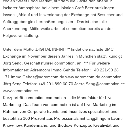
coolen Street Food Market, auf dem die Gäste den Abend in
lockerer Atmosphäre bei einem lokalen Craft Beer ausklingen
lassen. „Ablauf und Inszenierung der Exchange hat Besucher und
Auftraggeber gleichermaßen begeistert. Das ist eine tolle
Anerkennung. Mittlerweile arbeitet commotion bereits an der
Folgeveranstaltung.
Unter dem Motto ‚DIGITAL INFINITY‘ findet die nächste BMC
Exchange im November diesen Jahres in München statt“, kündigt
Jörg Seng, Geschäftsführer commotion, an. *** Für weitere
Informationen: Adremcom Immo Gehde Telefon: +49 221-99 28
171 Immo.Gehde@adremcom.de www.adremcom.de commotion
Jörg Seng Telefon: +49 201-890 60 70 Joerg.Seng@commotion.cc
www.commotion.cc
Kurzporträt commotion commotion – die Manufaktur für Live
Marketing: Das Team von commotion ist auf Live Marketing im
Rahmen von Corporate Events und Incentives spezialisiert und
besteht zu 100 Prozent aus Professionals mit langjährigem Event-
Know-how. Kundennähe, unorthodoxe Konzepte, Kreativität und