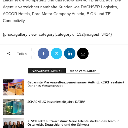
zeichnet die Kompetenz und das Know-how von Brand.L aus. Die
Agentur verzeichnet namhafte Kunden wie DACHSER Logistics,
ACCOR Hotels, Ford Motor Company Austria, E.ON und TE
Connectivity.
{phocagallery view=category|categoryid=132|imageid=3414}
Teilen
Verwandte Artikel
Mehr vom Autor
Getrennte Markenwelten, gemeinsamer Auftritt: KESCH realisiert
Danones Messekonzept
SCHACHZUG inszeniert 60 Jahre DATEV
KESCH setzt auf Wachstum: Neue Talente stärken das Team in
Österreich, Deutschland und der Schweiz