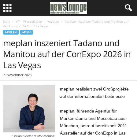
Start
WP - Pressefächer
meplan
meplan inszeniert Tadano und Manitou auf
der ConExpo 2026 in Las Vegas
MEPLAN
MESSE
meplan inszeniert Tadano und
Manitou auf der ConExpo 2026 in
Las Vegas
7. November 2025
meplan realisiert zwei Großprojekte
auf der internationalen Leitmesse
meplan, führende Agentur für
Markenräume und Messebau aus
München, betreut bereits seit 2011
Aussteller auf der ConExpo in Las
Florian Geiger (Foto: meplan)