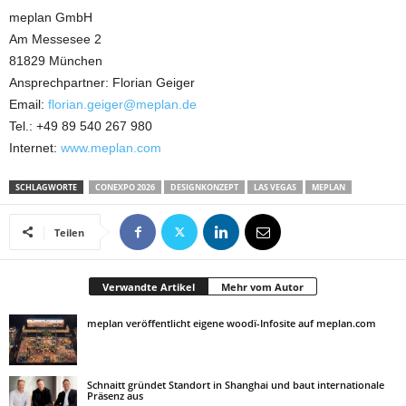
meplan GmbH
Am Messesee 2
81829 München
Ansprechpartner: Florian Geiger
Email:
florian.geiger@meplan.de
Tel.: +49 89 540 267 980
Internet:
www.meplan.com
SCHLAGWORTE
CONEXPO 2026
DESIGNKONZEPT
LAS VEGAS
MEPLAN
Teilen
Verwandte Artikel
Mehr vom Autor
meplan veröffentlicht eigene woodï-Infosite auf meplan.com
Schnaitt gründet Standort in Shanghai und baut internationale
Präsenz aus