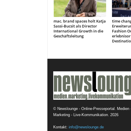
mac. brand spaces holt Katja
time chang
Sassi-Bucsit als Director
Erweiteru
International Growth in die
Fashion Ou
Geschäftsleitung
erlebnisor
Destinati
©
Newslounge - Online-Presseportal. Medien 
Marketing - Live-Kommunikation.
2026
Kontakt:
info@newslounge.de