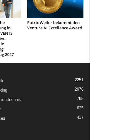
che
Patric Weiler bekommt den
ung in
Venture AI Excellence Award
EVENTS
ive
ie
ng
ag 2027
2251
ik
2076
ting
795
ichttechnik
625
e
437
ces