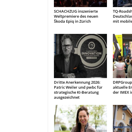
SCHACHZUG inszenierte
TQ-Roads
Weltpremiere des neuen
Deutschla
Škoda Epiq in Zürich
mit mobil
Dritte Anerkennung 2026:
DRPGroup 
Patric Weiler und pwbc für
aktuelle E
strategische KI-Beratung
der IMEX i
ausgezeichnet