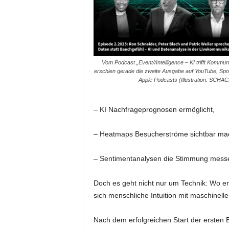
e
s
s
e
p
o
Vom Podcast „Event//Intelligence – KI trifft Kommun
erschien gerade die zweite Ausgabe auf YouTube, Spot
r
Apple Podcasts (Illustration: SCH
t
a
l
– KI Nachfrageprognosen ermöglicht,
.
M
– Heatmaps Besucherströme sichtbar ma
e
d
– Sentimentanalysen die Stimmung messe
i
e
n
Doch es geht nicht nur um Technik: Wo e
–
sich menschliche Intuition mit maschinel
M
a
Nach dem erfolgreichen Start der ersten 
r