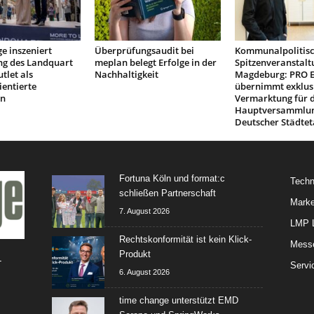
e inszeniert
Überprüfungsaudit bei
Kommunalpolitis
ng des Landquart
meplan belegt Erfolge in der
Spitzenveranstalt
tlet als
Nachhaltigkeit
Magdeburg: PRO 
ientierte
übernimmt exklus
on
Vermarktung für d
Hauptversammlu
Deutscher Städtet
Fortuna Köln und format:c
Techn
schließen Partnerschaft
Marke
7. August 2026
LMP L
Rechtskonformität ist kein Klick-
Mess
Produkt
-
Servi
6. August 2026
time change unterstützt EMD