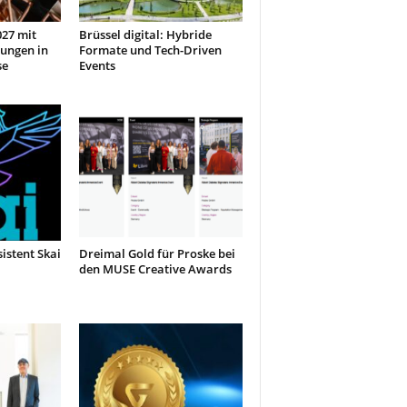
27 mit
Brüssel digital: Hybride
ungen in
Formate und Tech-Driven
se
Events
sistent Skai
Dreimal Gold für Proske bei
den MUSE Creative Awards