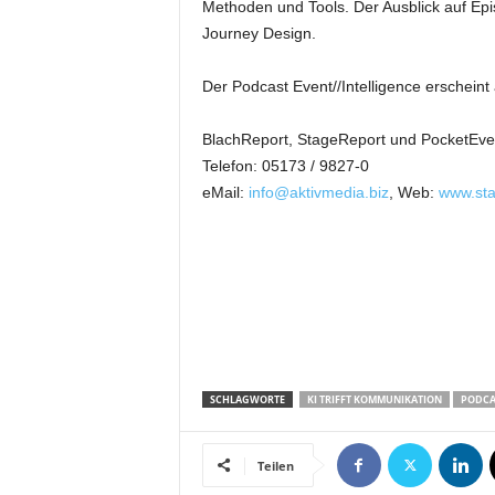
Methoden und Tools. Der Ausblick auf Epi
k
Journey Design.
e
t
i
Der Podcast Event//Intelligence erscheint
n
g
BlachReport, StageReport und PocketEve
–
Telefon: 05173 / 9827-0
L
eMail:
info@aktivmedia.biz
, Web:
www.sta
i
v
e
-
K
o
m
m
u
SCHLAGWORTE
KI TRIFFT KOMMUNIKATION
PODCA
n
i
k
Teilen
a