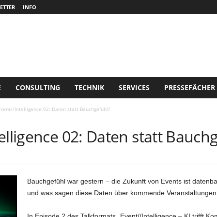
ETTER
INFO
E
CONSULTING
TECHNIK
SERVICES
PRESSEFÄCHER
vent//Intelligence 02: Daten statt Bauchgefühl?
elligence 02: Daten statt Bauch
Bauchgefühl war gestern – die Zukunft von Events ist datenba
und was sagen diese Daten über kommende Veranstaltungen
In Episode 2 des Talkformats „Event//Intelligence – KI trifft 