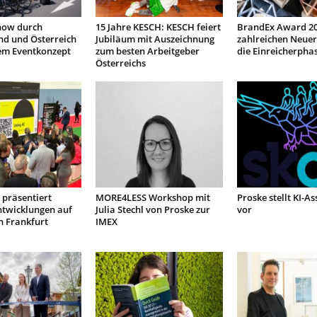
how durch
15 Jahre KESCH: KESCH feiert
BrandEx Award 20
nd und Österreich
Jubiläum mit Auszeichnung
zahlreichen Neuer
em Eventkonzept
zum besten Arbeitgeber
die Einreicherpha
Österreichs
präsentiert
MORE4LESS Workshop mit
Proske stellt KI-As
ntwicklungen auf
Julia Stechl von Proske zur
vor
n Frankfurt
IMEX