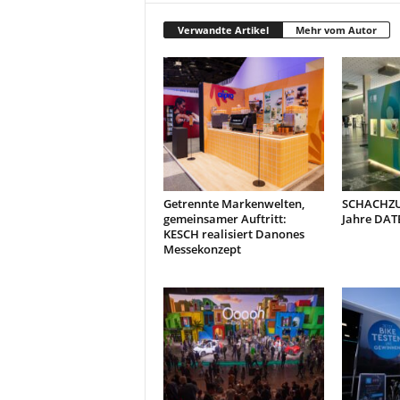
t
i
Verwandte Artikel
Mehr vom Autor
o
n
.
Getrennte Markenwelten,
SCHACHZUG
gemeinsamer Auftritt:
Jahre DAT
KESCH realisiert Danones
Messekonzept