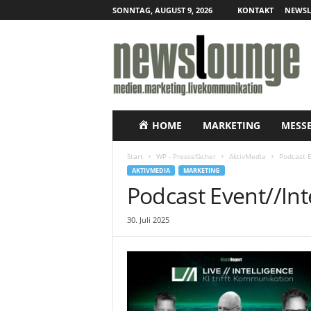
SONNTAG, AUGUST 9, 2026
KONTAKT
NEWSL
N
e
w
s
l
o
u
HOME
MARKETING
MESS
n
g
Start
WP - Pressefächer
AktivMedia
Podcast E
e
AKTIVMEDIA
MARKETING
–
Podcast Event//Int
O
n
30. Juli 2025
l
i
n
e
-
P
r