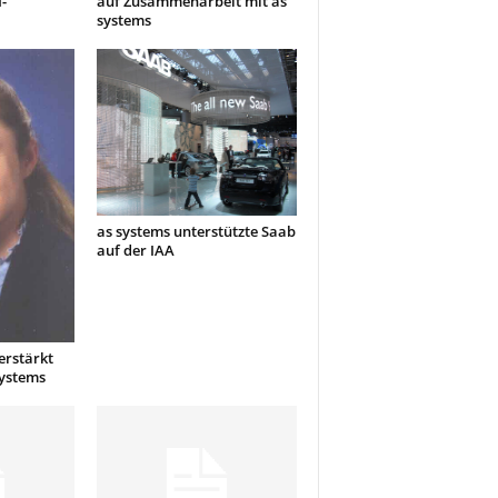
-
auf Zusammenarbeit mit as
systems
as systems unterstützte Saab
auf der IAA
rstärkt
systems