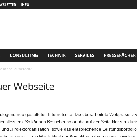
WSLETTER
INFO
E
CONSULTING
TECHNIK
SERVICES
PRESSEFÄCHER
ms mit neuer Webseite
uer Webseite
dlegend neu gestalteten Internetseite. Die überarbeitete Webpräsenz ve
nstleisters. So können Besucher sofort die auf der Seite klar strukt
e“ und „Projektorganisation“ sowie das entsprechende Leistungsportfoli
nehmensporträt, die Möglichkeit der Kontaktaufnahme sowie Download