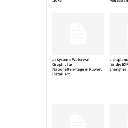
„Juke“
Messestan
t
i
o
n
.
as systems Waterwall
Lichtplanu
Graphic für
für die EX
Nationalfeiertage in Kuwait
Shanghai
installiert