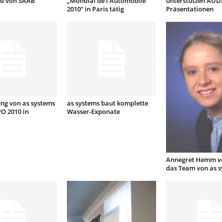
d von SAAB
„Mondial de l’Automobile
unterstützen AUDI
2010“ in Paris tätig
Präsentationen
ng von as systems
as systems baut komplette
PO 2010 in
Wasser-Exponate
Annegret Hemm ve
das Team von as 