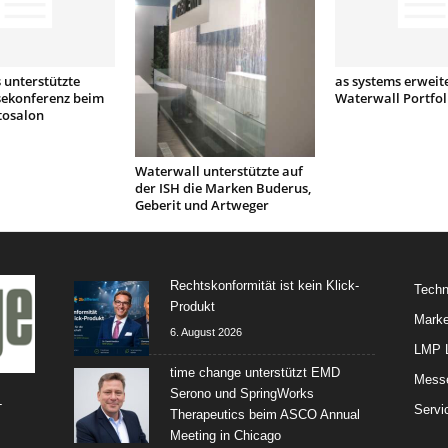
 unterstützte
as systems erweit
sekonferenz beim
Waterwall Portfol
tosalon
Waterwall unterstützte auf
der ISH die Marken Buderus,
Geberit und Artweger
Rechtskonformität ist kein Klick-
Techn
Produkt
Marke
6. August 2026
LMP L
time change unterstützt EMD
Mess
Serono und SpringWorks
-
Servi
Therapeutics beim ASCO Annual
Meeting in Chicago