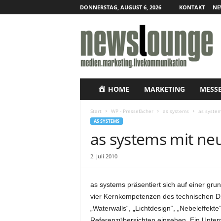
DONNERSTAG, AUGUST 6, 2026
KONTAKT
NE
N
e
w
s
l
o
u
HOME
MARKETING
MESS
n
g
Start
WP - Pressefächer
as systems
as syste
e
AS SYSTEMS
–
as systems mit ne
O
n
2. Juli 2010
l
i
n
as systems präsentiert sich auf einer grun
e
vier Kernkompetenzen des technischen Die
-
„Waterwalls“, „Lichtdesign“, „Nebeleffekt
P
r
Referenzübersichten einsehen. Ein Unter