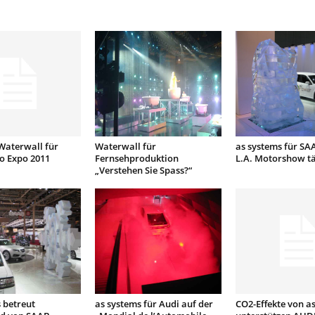
Waterwall für
Waterwall für
as systems für SA
o Expo 2011
Fernsehproduktion
L.A. Motorshow tä
„Verstehen Sie Spass?“
 betreut
as systems für Audi auf der
CO2-Effekte von a