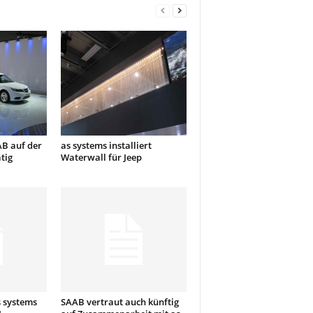
AB auf der
as systems installiert
tig
Waterwall für Jeep
s systems
SAAB vertraut auch künftig