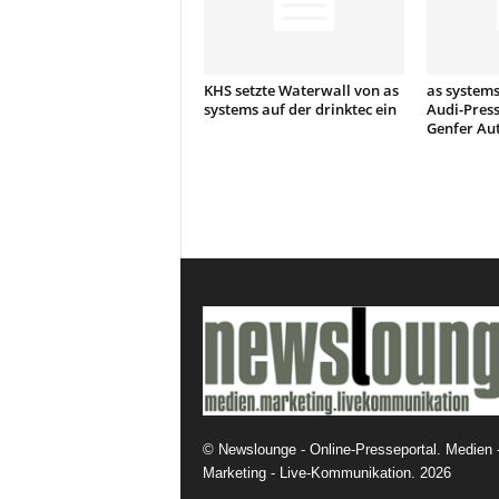
KHS setzte Waterwall von as
as systems
systems auf der drinktec ein
Audi-Pres
Genfer Au
©
Newslounge - Online-Presseportal. Medien 
Marketing - Live-Kommunikation.
2026