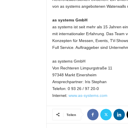
e
von as systems angebotenen Waterwalls run
s
s
as systems GmbH
e
as systems ist seit mehr als 15 Jahren ei
p
mit internationaler Erfahrung. Das Team 
o
Konzepten für Messen, Events, TV-Shows, 
r
t
Full Service. Auftraggeber sind Unterneh
a
l
as systems GmbH
.
Von Rechteren Limpurgstraße 11
M
97348 Markt Einersheim
e
Ansprechpartner: Iris Stephan
d
Telefon: 0 93 26 / 97 20-0
i
e
Internet:
www.as-systems.com
n
–
M
Teilen
a
r