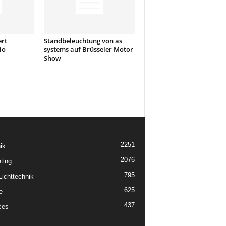
ert
Standbeleuchtung von as
io
systems auf Brüsseler Motor
Show
2251
ik
2076
ting
795
ichttechnik
625
e
437
ces