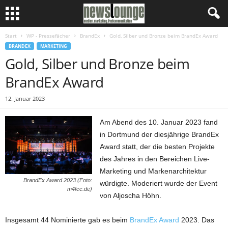
Start
WP - Pressefächer
BrandEx
Gold, Silber und Bronze beim BrandEx Award
BRANDEX
MARKETING
Gold, Silber und Bronze beim
BrandEx Award
12. Januar 2023
Am Abend des 10. Januar 2023 fand
in Dortmund der diesjährige BrandEx
Award statt, der die besten Projekte
des Jahres in den Bereichen Live-
Marketing und Markenarchitektur
BrandEx Award 2023 (Foto:
würdigte. Moderiert wurde der Event
m4fcc.de)
von Aljoscha Höhn.
Insgesamt 44 Nominierte gab es beim
BrandEx Award
2023. Das