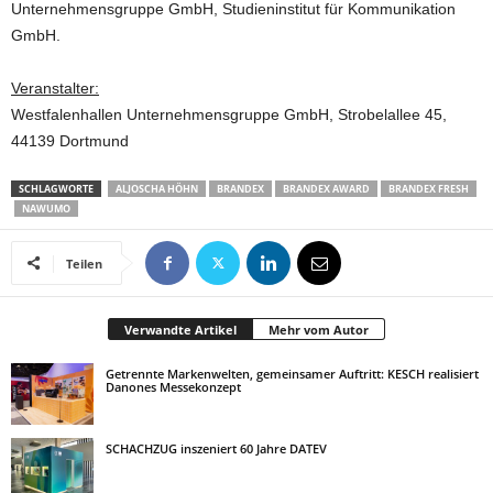
Unternehmensgruppe GmbH, Studieninstitut für Kommunikation
GmbH.
Veranstalter:
Westfalenhallen Unternehmensgruppe GmbH, Strobelallee 45,
44139 Dortmund
SCHLAGWORTE
ALJOSCHA HÖHN
BRANDEX
BRANDEX AWARD
BRANDEX FRESH
NAWUMO
Teilen
Verwandte Artikel
Mehr vom Autor
Getrennte Markenwelten, gemeinsamer Auftritt: KESCH realisiert
Danones Messekonzept
SCHACHZUG inszeniert 60 Jahre DATEV