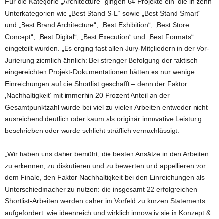
Für die Kategorie „Architecture“ gingen 64 Projekte ein, die in zehn
Unterkategorien wie „Best Stand S-L“ sowie „Best Stand Smart“
und „Best Brand Architecture“, „Best Exhibition“, „Best Store
Concept“, „Best Digital“, „Best Execution“ und „Best Formats“
eingeteilt wurden. „Es erging fast allen Jury-Mitgliedern in der Vor-
Jurierung ziemlich ähnlich: Bei strenger Befolgung der faktisch
eingereichten Projekt-Dokumentationen hätten es nur wenige
Einreichungen auf die Shortlist geschafft – denn der Faktor
‚Nachhaltigkeit‘ mit immerhin 20 Prozent Anteil an der
Gesamtpunktzahl wurde bei viel zu vielen Arbeiten entweder nicht
ausreichend deutlich oder kaum als originär innovative Leistung
beschrieben oder wurde schlicht sträflich vernachlässigt.
„Wir haben uns daher bemüht, die besten Ansätze in den Arbeiten
zu erkennen, zu diskutieren und zu bewerten und appellieren vor
dem Finale, den Faktor Nachhaltigkeit bei den Einreichungen als
Unterschiedmacher zu nutzen: die insgesamt 22 erfolgreichen
Shortlist-Arbeiten werden daher im Vorfeld zu kurzen Statements
aufgefordert, wie ideenreich und wirklich innovativ sie in Konzept &