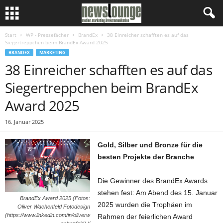
Start
WP - Pressefächer
BrandEx
38 Einreicher schafften es auf das
Siegertreppchen beim BrandEx Award 2025
BRANDEX
MARKETING
38 Einreicher schafften es auf das
Siegertreppchen beim BrandEx
Award 2025
16. Januar 2025
Gold, Silber und Bronze für die
besten Projekte der Branche
Die Gewinner des BrandEx Awards
stehen fest: Am Abend des 15. Januar
BrandEx Award 2025 (Fotos:
2025 wurden die Trophäen im
Oliver Wachenfeld Fotodesign
(https://www.linkedin.com/in/oliverw
Rahmen der feierlichen Award