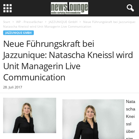
Start
WP - Pressefächer
JAZZUNIQUE GmbH
Neue Führungskraft bei Jazzunique:
Natascha Kneissl wird Unit Managerin Live Communication
JAZZUNIQUE GMBH
Neue Führungskraft bei
Jazzunique: Natascha Kneissl wird
Unit Managerin Live
Communication
28. Juli 2017
Nata
scha
Knei
ssl
über
nim