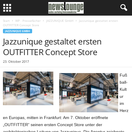
Start
WP - Pressefächer
JAZZUNIQUE GmbH
Jazzunique gestaltet ersten
OUTFITTER Concept Store
JAZZUNIQUE GMBH
Jazzunique gestaltet ersten
OUTFITTER Concept Store
23. Oktober 2017
Fuß
ball-
Kult
ur
im
Herz
en Europas, mitten in Frankfurt: Am 7. Oktober eröffnete
„OUTFITTER“ seinen ersten Concept Store unter der
architektonischen Leitung von Jazzunique. Die Agentur zeichnete